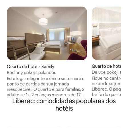
Quarto de hotel ⋅ 
Quarto de hotel ⋅ Semily
Deluxe pokoj, se s
Rodinný pokoj s palandou
Fique no centro d
Este lugar elegante e único se tornará o
de um luxo juntam
ponto de partida da sua jornada
LIberec. O pequen
inesquecível. O quarto é para famílias, 2
tarifa do quarto. O Pytloun City Boutique
adultos e 1 a 2 crianças menores de 17
Liberec: comodidades populares dos
Hotel é um hotel de luxo de luxo de
anos. Os quartos têm uma cama de casal
HOTÉIS PYTLOUN, 
e um beliche. O quarto faz parte do
hotéis
de Liberec. Este 
Pytloun Wellness Hotel Harrachov e
comodidades mode
oferece acomodações de qualidade
quartos com ar co
com uma rica variedade de serviços. O
estacionamento co
centro de bem-estar está localizado no