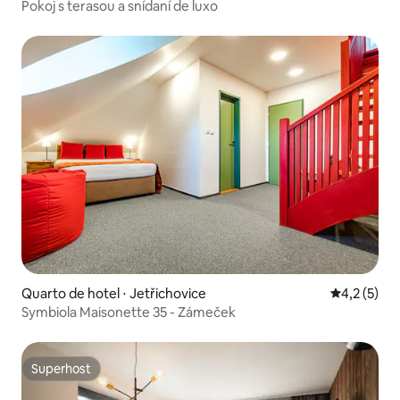
Pokoj s terasou a snídaní de luxo
Quarto de hotel ⋅ Jetřichovice
4,2 de uma 
4,2 (5)
Symbiola Maisonette 35 - Zámeček
Superhost
Superhost