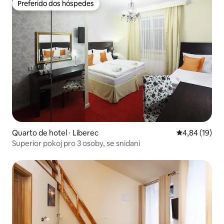
Preferido dos hóspedes
Preferido dos hóspedes
Quarto de hotel ⋅ Liberec
4,84 de uma a
4,84 (19)
Superior pokoj pro 3 osoby, se snidani