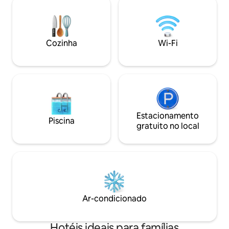
que oferecem vis
6º andar do hotel e oferece uma vista
Liberec e do própr
maravilhosa da Montanha do Diabo e das
Ještěd – melhorar
coroas das árvores ao redor. O hotel
sua estadia no Pyt
também tem restaurante, café, salão de
Cozinha
Wi-Fi
Hotel.
jogos, bar do hotel e sala de jogos para
crianças.
Estacionamento
Piscina
gratuito no local
Ar-condicionado
Hotéis ideais para famílias