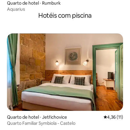
Quarto de hotel ⋅ Rumburk
Aquarius
Hotéis com piscina
Quarto de hotel ⋅ Jetřichovice
4,36 de uma a
4,36 (11)
Quarto Familiar Symbiola - Castelo