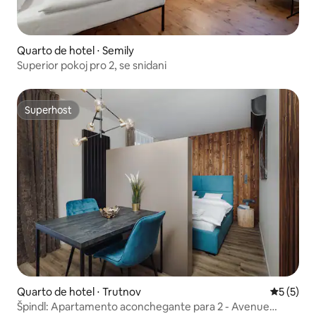
Quarto de hotel ⋅ Semily
Superior pokoj pro 2, se snidani
Superhost
Superhost
Quarto de hotel ⋅ Trutnov
5 de uma 
5 (5)
Špindl: Apartamento aconchegante para 2 - Avenue