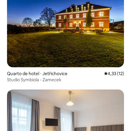
Quarto de hotel ⋅ Jetřichovice
4,33 de uma a
4,33 (12)
Studio Symbiola - Zamecek