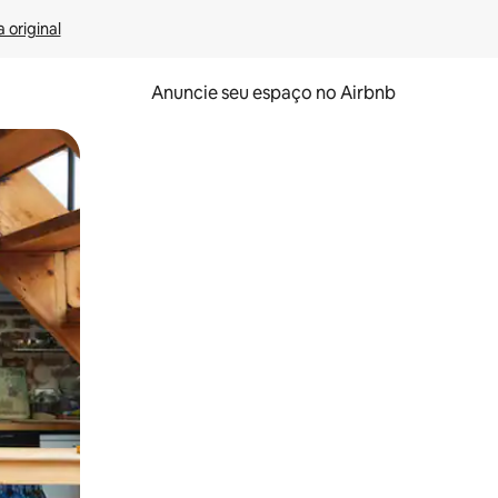
 original
Anuncie seu espaço no Airbnb
 deslizando o dedo na tela.