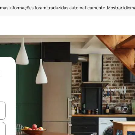
mas informações foram traduzidas automaticamente. 
Mostrar idioma
ore-os usando as seta para cima e para baixo do teclado ou tocando e