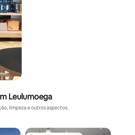
 em Leulumoega
o, limpeza e outros aspectos.
Casa ⋅ Ap