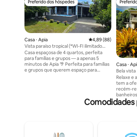
Preferido dos hóspedes
Preferid
Preferido dos hóspedes
Preferid
Casa ⋅ Apia
4,89 de uma avaliação 
4,89 (88)
Vista paraíso tropical (*WI-FI ilimitado
GRATUITO*)
Casa espaçosa de 4 quartos, perfeita
para famílias e grupos — a apenas 5
minutos de Apia 🌴 Perfeita para famílias
Casa ⋅ Ap
e grupos que querem espaço para
Bela vista
relaxar, desfazer as malas e desfrutar de
Relaxe e 
uma estadia confortável sem se
tem a ofe
sentirem apertados como em um hotel.
recém-rem
Desfrute de uma área de estar em plano
banheiros. Localizado centralment
aberto, uma cozinha totalmente
Comodidades p
minutos d
equipada e uma grande varanda coberta,
hora ou m
ideal para relaxar depois de um dia
lindas. D
explorando Samoa. ⭐ Principais
Desfrute 
características ✔ A 5 minutos de Apia ✔
deslumbra
Casa espaçosa para famílias/grupos ✔
grande pátio c
Wi-Fi gratuito e ilimitado ✔ Propriedade
fechada a