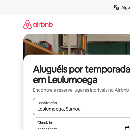
Pular
Algu
para
o
conteúdo
Aluguéis por temporada
em Leulumoega
Encontre e reserve lugares incríveis no Airbnb
Localização
Quando os resultados estiverem disponíveis, expl
Check-in