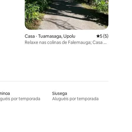
Casa ⋅ Tuamasaga, Upolu
5 de uma avaliaçã
5 (5)
Relaxe nas colinas de Falemauga; Casa e
unidade
ninoa
Siusega
uguéis por temporada
Aluguéis por temporada