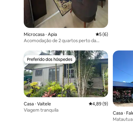
Microcasa ⋅ Apia
5 de uma avaliação
5 (6)
Acomodação de 2 quartos perto da
cidade
Preferido dos hóspedes
Preferido dos hóspedes
Casa ⋅ Vaitele
4,89 de uma avaliação
4,89 (9)
Viagem tranquila
Casa ⋅ Fal
Matautua