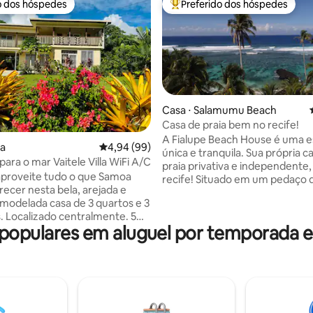
o dos hóspedes
Preferido dos hóspedes
o dos hóspedes
Entre os melhores preferidos d
média de 5, 88 avaliações
Casa ⋅ Salamumu Beach
Casa de praia bem no recife!
A Fialupe Beach House é uma 
ia
4,94 de uma avaliação média de 5, 99 avalia
4,94 (99)
única e tranquila. Sua própria c
 para o mar Vaitele Villa WiFi A/C
praia privativa e independente
aproveite tudo o que Samoa
recife! Situado em um pedaço do
recer nesta bela, arejada e
paraíso, rodeado por coqueiros,
odelada casa de 3 quartos e 3
isoladas idílicas e águas tropicai
e. 5
e o mergulho com snorkel são 
opulares em aluguel por temporada
e carro do centro de Apia. Meia
melhores da Ilha, com vistas
ais para praias imaculadas e
deslumbrantes para o mar e pôr
istância a pé do supermercado.
incrível. A casa e o terreno são
de uma vista panorâmica
exclusivamente seu próprio es
nte para o mar a partir de um
privativo. Mergulhe na beleza 
oberto. Propriedade
ao seu redor. Possui um banhei
ninhada nas alturas de Vaitele.
rocha de lava ao ar livre e uma 