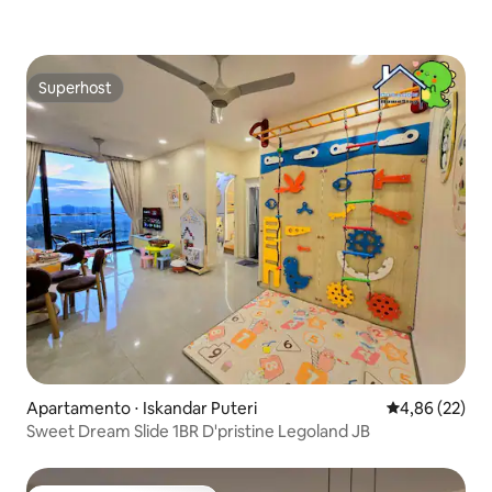
Superhost
Superhost
Apartamento ⋅ Iskandar Puteri
4,86 de uma a
4,86 (22)
Sweet Dream Slide 1BR D'pristine Legoland JB