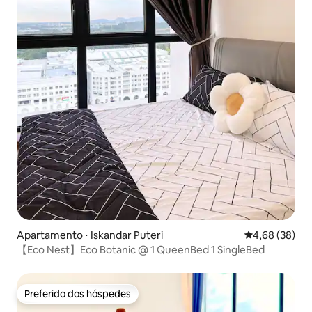
Apartamento ⋅ Iskandar Puteri
4,68 de uma a
4,68 (38)
【Eco Nest】Eco Botanic @ 1 QueenBed 1 SingleBed
Preferido dos hóspedes
Preferido dos hóspedes