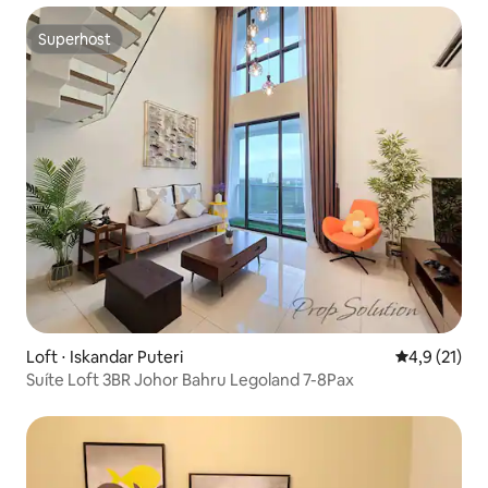
Superhost
Superhost
Loft ⋅ Iskandar Puteri
4,9 de uma a
4,9 (21)
Suíte Loft 3BR Johor Bahru Legoland 7-8Pax