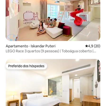
Apartamento ⋅ Iskandar Puteri
4,9 de uma a
4,9 (20)
LEGO Race 3 quartos (9 pessoas) | Toboágua coberto |
Perto da Legoland
Preferido dos hóspedes
Preferido dos hóspedes