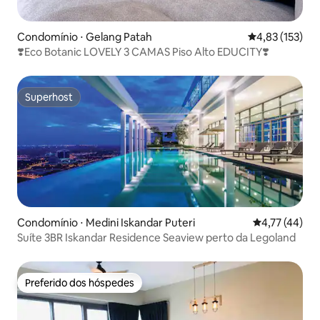
Condomínio ⋅ Gelang Patah
4,83 de uma av
4,83 (153)
❣️Eco Botanic LOVELY 3 CAMAS Piso Alto EDUCITY❣️
Superhost
Superhost
Condomínio ⋅ Medini Iskandar Puteri
4,77 de uma a
4,77 (44)
Suíte 3BR Iskandar Residence Seaview perto da Legoland
Preferido dos hóspedes
Preferido dos hóspedes