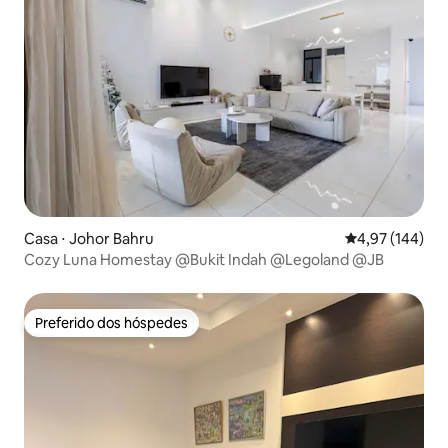
Casa ⋅ Johor Bahru
4,97 de uma av
4,97 (144)
Cozy Luna Homestay @Bukit Indah @Legoland @JB
Preferido dos hóspedes
Preferido dos hóspedes