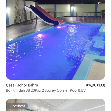
Casa ⋅ Johor Bahru
4,98 de uma av
4,98 (133)
Bukit Indah JB 20Pax 2 Storey Corner Pool & EV
Superhost
Superhost