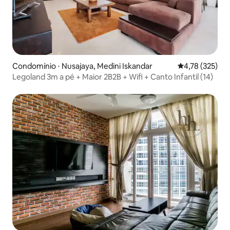
Condomínio ⋅ Nusajaya, Medini Iskandar
4,78 de uma av
4,78 (325)
Legoland 3m a pé + Maior 2B2B + Wifi + Canto Infantil (14)