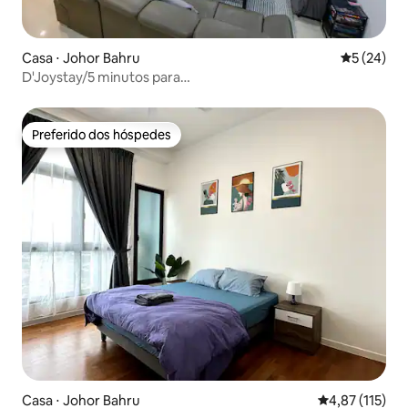
Casa ⋅ Johor Bahru
5 de uma a
5 (24)
D'Joystay/5 minutos para
Aeon/churrasco/karaokê/Legoland/15pax
Preferido dos hóspedes
Preferido dos hóspedes
Casa ⋅ Johor Bahru
4,87 de uma av
4,87 (115)