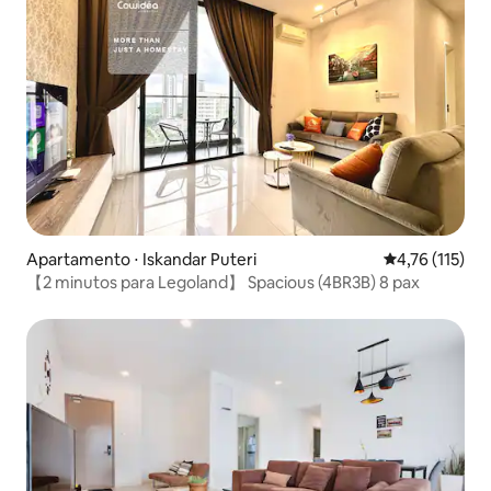
Apartamento ⋅ Iskandar Puteri
4,76 de uma av
4,76 (115)
【2 minutos para Legoland】 Spacious (4BR3B) 8 pax