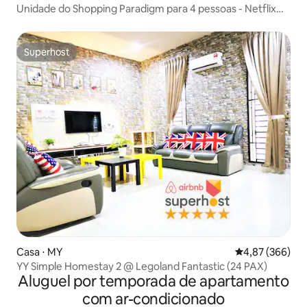
Unidade do Shopping Paradigm para 4 pessoas - Netflix
Wi-fi
Superhost
Superhost
Casa ⋅ MY
4,87 de uma ava
4,87 (366)
YY Simple Homestay 2 @ Legoland Fantastic (24 PAX)
Aluguel por temporada de apartamento
com ar-condicionado