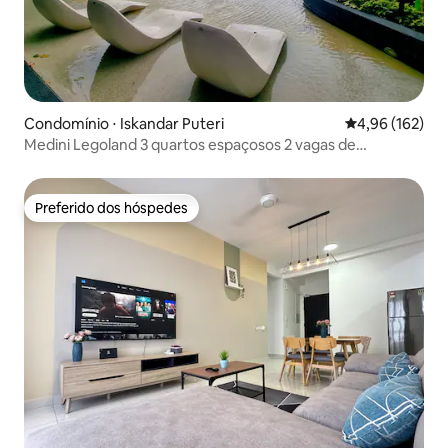
Condomínio ⋅ Iskandar Puteri
4,96 de uma av
4,96 (162)
Medini Legoland 3 quartos espaçosos 2 vagas de
estacionamento gratuitas
Preferido dos hóspedes
Preferido dos hóspedes