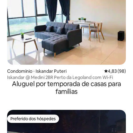
Condomínio ⋅ Iskandar Puteri
4,83 de uma a
4,83 (98)
Iskandar @ Medini 2BR Perto da Legoland com Wi-Fi
Aluguel por temporada de casas para
famílias
Preferido dos hóspedes
Preferido dos hóspedes