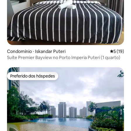
Condomínio ⋅ Iskandar Puteri
5 de uma a
5 (19)
Suíte Premier Bayview no Porto Imperia Puteri (1 quarto)
Preferido dos hóspedes
Preferido dos hóspedes