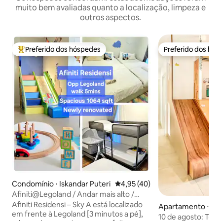
muito bem avaliadas quanto a localização, limpeza e
outros aspectos.
Preferido dos hóspedes
Preferido dos hó
Entre os melhores preferidos dos hóspedes
Preferido dos hó
Condomínio ⋅ Iskandar Puteri
4,95 de uma avaliação média de
4,95 (40)
Afiniti@Legoland / Andar mais alto /
Espaçoso para 7 pessoas
Afiniti Residensi – Sky A está localizado
Apartamento ⋅ Isk
em frente à Legoland [3 minutos a pé],
eri
10 de agosto: Top