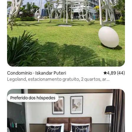
Condomínio ⋅ Iskandar Puteri
4,89 de uma a
4,89 (44)
Legoland, estacionamento gratuito, 2 quartos, ar
condicionado, Wi-Fi, lavadora, 4 pessoas
Preferido dos hóspedes
Preferido dos hóspedes