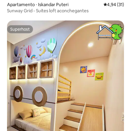
Apartamento ⋅ Iskandar Puteri
4,94 de uma a
4,94 (31)
Sunway Grid - Suítes loft aconchegantes
Superhost
Superhost