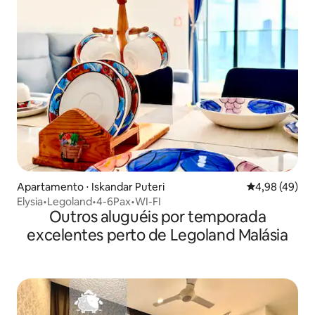
Apartamento ⋅ Iskandar Puteri
4,98 de uma a
4,98 (49)
Elysia•Legoland•4-6Pax•WI-FI
Outros aluguéis por temporada
excelentes perto de Legoland Malásia