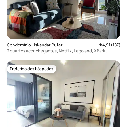
Condomínio ⋅ Iskandar Puteri
4,91 de uma av
4,91 (137)
2 quartos aconchegantes, Netflix, Legoland, XPark,
Gleneagles
Preferido dos hóspedes
Preferido dos hóspedes