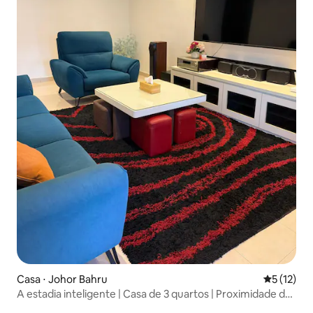
Casa ⋅ Johor Bahru
5 de uma a
5 (12)
A estadia inteligente | Casa de 3 quartos | Proximidade de
Aeon e Lotus