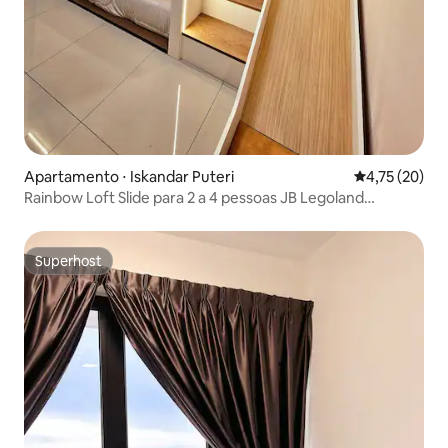
Apartamento ⋅ Iskandar Puteri
4,75 de uma a
4,75 (20)
Rainbow Loft Slide para 2 a 4 pessoas JB Legoland
D'Pristine
Superhost
Superhost