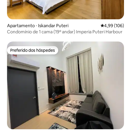
Apartamento ⋅ Iskandar Puteri
4,99 de uma av
4,99 (106)
Condomínio de 1 cama (19º andar) Imperia Puteri Harbour
Preferido dos hóspedes
Preferido dos hóspedes