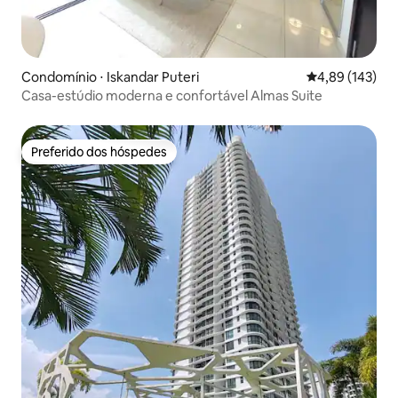
Condomínio ⋅ Iskandar Puteri
4,89 de uma av
4,89 (143)
Casa-estúdio moderna e confortável Almas Suite
Preferido dos hóspedes
Preferido dos hóspedes