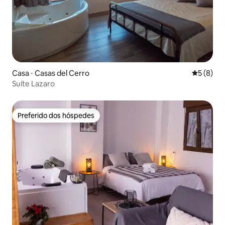
Casa ⋅ Casas del Cerro
5 de uma 
5 (8)
Suíte Lazaro
Preferido dos hóspedes
Preferido dos hóspedes