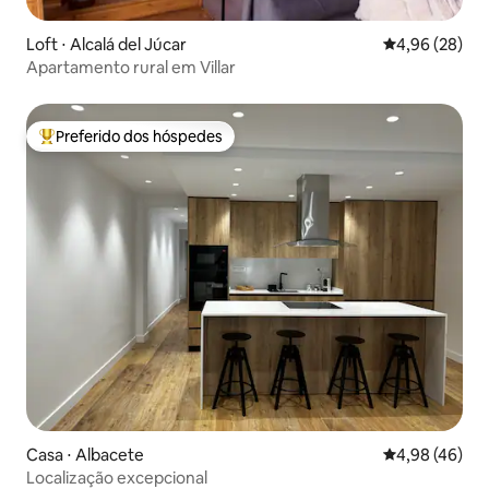
Loft ⋅ Alcalá del Júcar
4,96 de uma a
4,96 (28)
Apartamento rural em Villar
Preferido dos hóspedes
Entre os melhores preferidos dos hóspedes
Casa ⋅ Albacete
4,98 de uma a
4,98 (46)
Localização excepcional