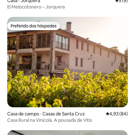
Casa ⋅ Jorquera
5 de uma 
5 (9)
El Melocotonero – Jorquera
Preferido dos hóspedes
Preferido dos hóspedes
Casa de campo ⋅ Casas de Santa Cruz
4,93 de uma a
4,93 (84)
Casa Rural na Vinícola. A pousada de Vitis