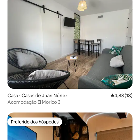
Casa ⋅ Casas de Juan Núñez
4,83 de uma a
4,83 (18)
Acomodação El Morico 3
Preferido dos hóspedes
Preferido dos hóspedes