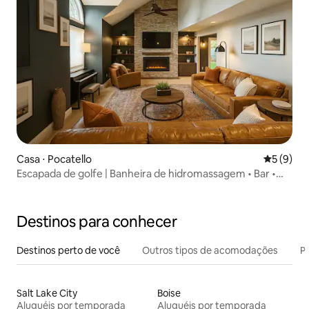
Casa ⋅ Pocatello
5 de uma 
5 (9)
Escapada de golfe | Banheira de hidromassagem • Bar •
Cozinha de chef
Destinos para conhecer
Destinos perto de você
Outros tipos de acomodações
Pr
Salt Lake City
Boise
Aluguéis por temporada
Aluguéis por temporada