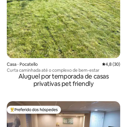
Casa ⋅ Pocatello
4,8 de uma a
4,8 (30)
Curta caminhada até o complexo de bem-estar
Aluguel por temporada de casas
privativas pet friendly
Preferido dos hóspedes
Entre os melhores preferidos dos hóspedes