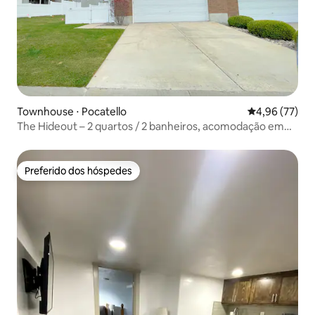
Townhouse ⋅ Pocatello
4,96 de uma a
4,96 (77)
The Hideout – 2 quartos / 2 banheiros, acomodação em
um único andar perto de Highland!
Preferido dos hóspedes
Preferido dos hóspedes