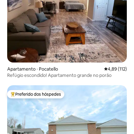
Apartamento ⋅ Pocatello
4,89 de uma av
4,89 (112)
Refúgio escondido! Apartamento grande no porão
Preferido dos hóspedes
Entre os melhores preferidos dos hóspedes