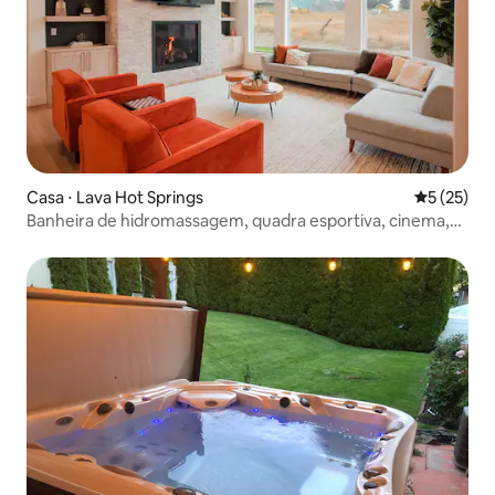
Casa ⋅ Lava Hot Springs
5 de uma a
5 (25)
Banheira de hidromassagem, quadra esportiva, cinema,
sala de jogos, lareira