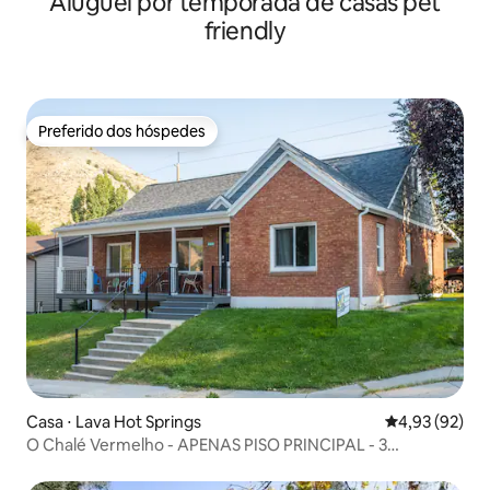
Aluguel por temporada de casas pet
friendly
Preferido dos hóspedes
Preferido dos hóspedes
Casa ⋅ Lava Hot Springs
4,93 de uma a
4,93 (92)
O Chalé Vermelho - APENAS PISO PRINCIPAL - 3
QUARTOS