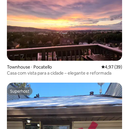
Townhouse ⋅ Pocatello
4,97 de uma a
4,97 (39)
Casa com vista para a cidade – elegante e reformada
Superhost
Superhost