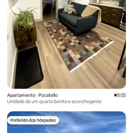
Apartamento ⋅ Pocatello
5 de uma 
5 (5)
Unidade de um quarto bonita e aconchegante
Preferido dos hóspedes
Preferido dos hóspedes