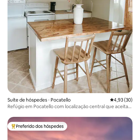
Suíte de hóspedes ⋅ Pocatello
4,93 de uma a
4,93 (30)
Refúgio em Pocatello com localização central que aceita
animais de estimação
Preferido dos hóspedes
Entre os melhores preferidos dos hóspedes