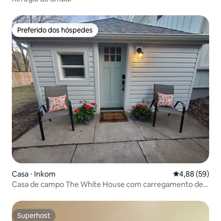
Preferido dos hóspedes
Preferido dos hóspedes
Casa ⋅ Inkom
4,88 de uma a
4,88 (59)
Casa de campo The White House com carregamento de
veículos elétricos nível 2
Superhost
Superhost