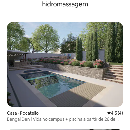
hidromassagem
Casa ⋅ Pocatello
4,5 de uma 
4,5 (4)
Bengal Den | Vida no campus + piscina a partir de 26 de
junho