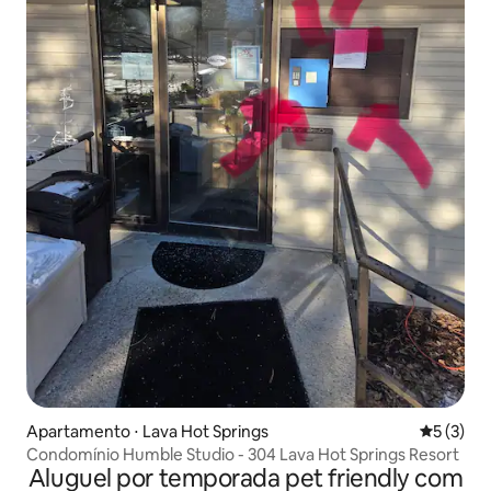
Apartamento ⋅ Lava Hot Springs
5 de uma 
5 (3)
Condomínio Humble Studio - 304 Lava Hot Springs Resort
Aluguel por temporada pet friendly com