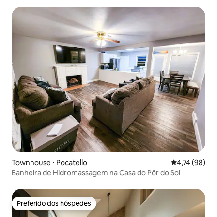
Townhouse ⋅ Pocatello
4,74 de uma a
4,74 (98)
Banheira de Hidromassagem na Casa do Pôr do Sol
Preferido dos hóspedes
Preferido dos hóspedes