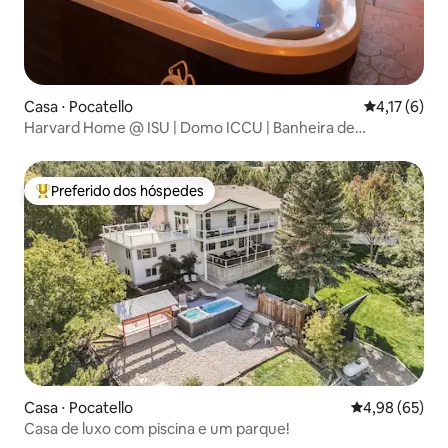
Casa ⋅ Pocatello
4,17 de uma 
4,17 (6)
Harvard Home @ ISU | Domo ICCU | Banheira de
hidromassagem | Lareira
Preferido dos hóspedes
Entre os melhores preferidos dos hóspedes
Casa ⋅ Pocatello
4,98 de uma a
4,98 (65)
Casa de luxo com piscina e um parque!