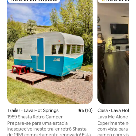
Preferido dos hóspedes
Entre os melhore
Trailer ⋅ Lava Hot Springs
5 de uma avaliação média de
5 (10)
Casa ⋅ Lava Hot Sp
1959 Shasta Retro Camper
Lava Me Alone
Prepare-se para uma estadia
Experimente noss
inesquecível neste trailer retrô Shasta
com vista para a m
de 1959 completamente renovado! Esta
campo com vistas 