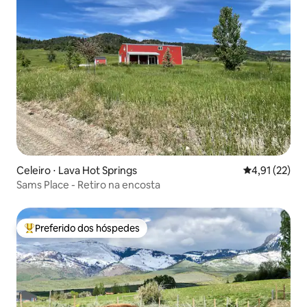
Celeiro ⋅ Lava Hot Springs
4,91 de uma a
4,91 (22)
Sams Place - Retiro na encosta
Preferido dos hóspedes
Entre os melhores preferidos dos hóspedes