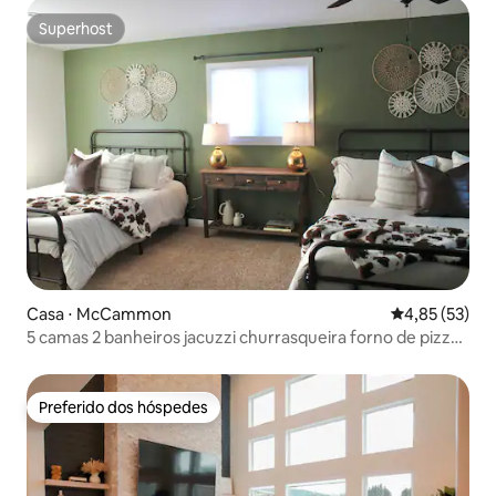
Superhost
Superhost
Casa ⋅ McCammon
4,85 de uma a
4,85 (53)
5 camas 2 banheiros jacuzzi churrasqueira forno de pizza
animais de estimação
Preferido dos hóspedes
Preferido dos hóspedes