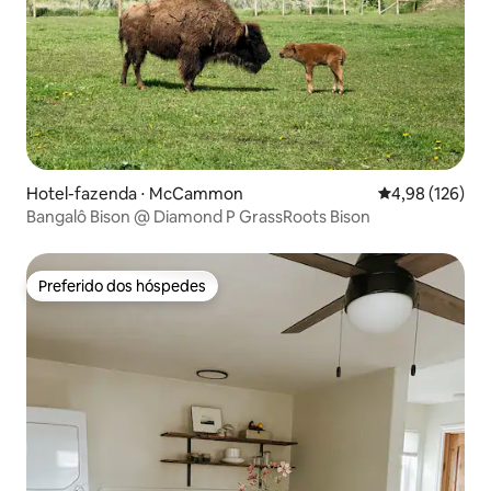
Hotel-fazenda ⋅ McCammon
4,98 de uma av
4,98 (126)
Bangalô Bison @ Diamond P GrassRoots Bison
Preferido dos hóspedes
Preferido dos hóspedes