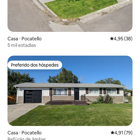
Casa ⋅ Pocatello
4,95 de uma a
4,95 (38)
5 mil estadias
Preferido dos hóspedes
Preferido dos hóspedes
Casa ⋅ Pocatello
4,91 de uma a
4,91 (79)
Refúgio de âmbar