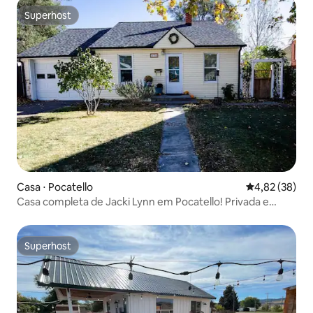
Superhost
Superhost
Casa ⋅ Pocatello
4,82 de uma a
4,82 (38)
Casa completa de Jacki Lynn em Pocatello! Privada e
cercada
Superhost
Superhost