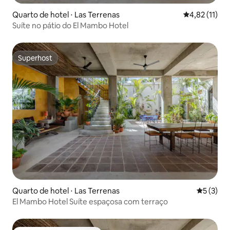
Quarto de hotel ⋅ Las Terrenas
4,82 de uma a
4,82 (11)
Suíte no pátio do El Mambo Hotel
Superhost
Superhost
Quarto de hotel ⋅ Las Terrenas
5 de uma 
5 (3)
El Mambo Hotel Suíte espaçosa com terraço