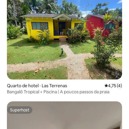
Quarto de hotel ⋅ Las Terrenas
4,75 de uma 
4,75 (4)
Bangalô Tropical + Piscina | A poucos passos da praia
Superhost
Superhost