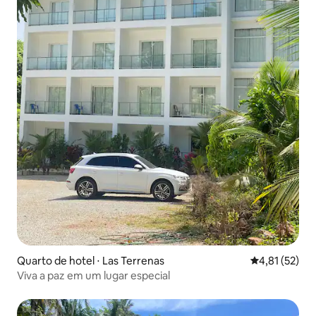
Quarto de hotel ⋅ Las Terrenas
4,81 de uma a
4,81 (52)
Viva a paz em um lugar especial