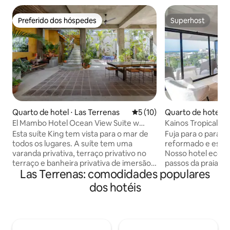
Preferido dos hóspedes
Superhost
Preferido dos hóspedes
Superhost
Quarto de hotel ⋅ Las Terrenas
5 de uma avaliação média de
5 (10)
Quarto de hotel ⋅ 
El Mambo Hotel Ocean View Suite w
Kainos Tropical Bou
Rooftop Terrace
Esta suíte King tem vista para o mar de
Fuja para o paraí
todos os lugares. A suíte tem uma
reformado e espaç
varanda privativa, terraço privativo no
Nosso hotel ecológ
terraço e banheira privativa de imersão
passos da praia no
Las Terrenas: comodidades populares
no telhado. O hotel tem uma localização
Terrenas! Acorde 
privilegiada ao longo do calçadão de
deslumbrantes do 
dos hotéis
Punta Popy, ao lado do centro da cidade.
nossa luxuosa pisci
Você terá um café da manhã
cercada por palmei
dominicano caseiro incluído na sua
oceano enquanto r
estadia, poderá relaxar e desfrutar do
serenidade tropica