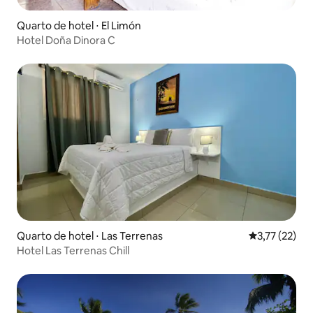
Quarto de hotel ⋅ El Limón
Hotel Doña Dinora C
Quarto de hotel ⋅ Las Terrenas
3,77 de uma a
3,77 (22)
Hotel Las Terrenas Chill