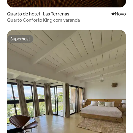
Quarto de hotel ⋅ Las Terrenas
Novo lugar
Novo
Quarto Conforto King com varanda
Superhost
Superhost