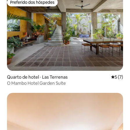
Preferido dos hóspedes
Preferido dos hóspedes
Quarto de hotel ⋅ Las Terrenas
5 de uma 
5 (7)
O Mambo Hotel Garden Suíte