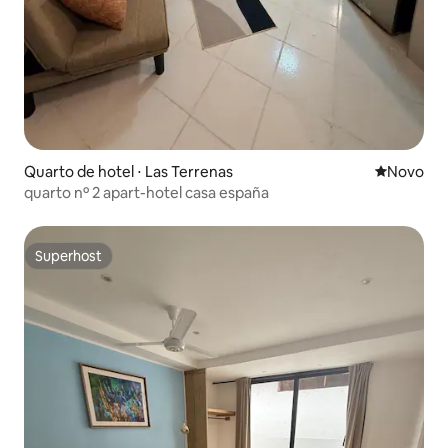
Quarto de hotel ⋅ Las Terrenas
Novo lugar
Novo
quarto nº 2 apart-hotel casa españa
Superhost
Superhost