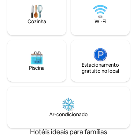
pátio estilo fazenda e da piscina na
praia a poucos min
cobertura, ou aproveitar a localização
viagem perfeita esper
ideal à beira-mar, a poucos passos dos
inclui uma cama ki
melhores restaurantes e
privativo e ar con
Cozinha
Wi-Fi
entretenimento de Las Terrenas.
Estacionamento
Piscina
gratuito no local
Ar-condicionado
Hotéis ideais para famílias