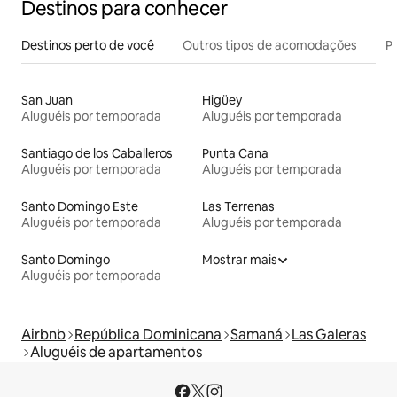
Destinos para conhecer
Destinos perto de você
Outros tipos de acomodações
Pr
San Juan
Higüey
Aluguéis por temporada
Aluguéis por temporada
Santiago de los Caballeros
Punta Cana
Aluguéis por temporada
Aluguéis por temporada
Santo Domingo Este
Las Terrenas
Aluguéis por temporada
Aluguéis por temporada
Santo Domingo
Mostrar mais
Aluguéis por temporada
Airbnb
República Dominicana
Samaná
Las Galeras
Aluguéis de apartamentos