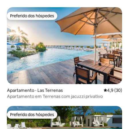
Preferido dos hóspedes
Preferido dos hóspedes
Apartamento ⋅ Las Terrenas
4,9 de uma a
4,9 (30)
Apartamento em Terrenas com jacuzzi privativo
Preferido dos hóspedes
Preferido dos hóspedes