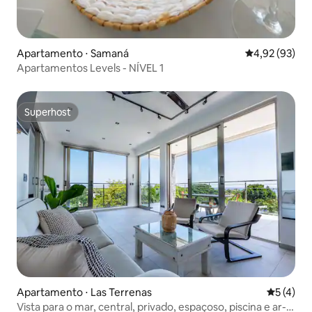
Apartamento ⋅ Samaná
4,92 de uma a
4,92 (93)
Apartamentos Levels - NÍVEL 1
Superhost
Superhost
Apartamento ⋅ Las Terrenas
5 de uma 
5 (4)
Vista para o mar, central, privado, espaçoso, piscina e ar-