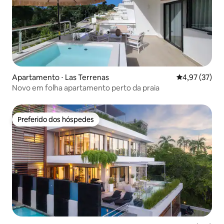
Apartamento ⋅ Las Terrenas
4,97 de uma a
4,97 (37)
Novo em folha apartamento perto da praia
Preferido dos hóspedes
Preferido dos hóspedes