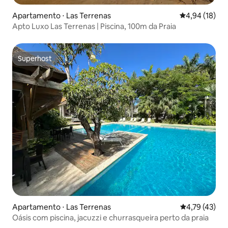
Apartamento ⋅ Las Terrenas
4,94 de uma a
4,94 (18)
Apto Luxo Las Terrenas | Piscina, 100m da Praia
Superhost
Superhost
Apartamento ⋅ Las Terrenas
4,79 de uma a
4,79 (43)
Oásis com piscina, jacuzzi e churrasqueira perto da praia