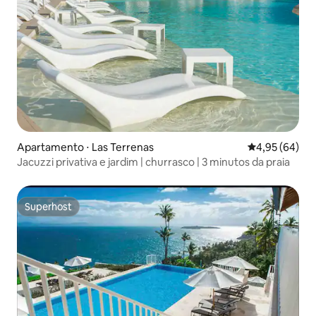
Apartamento ⋅ Las Terrenas
4,95 de uma a
4,95 (64)
Jacuzzi privativa e jardim | churrasco | 3 minutos da praia
Superhost
Superhost