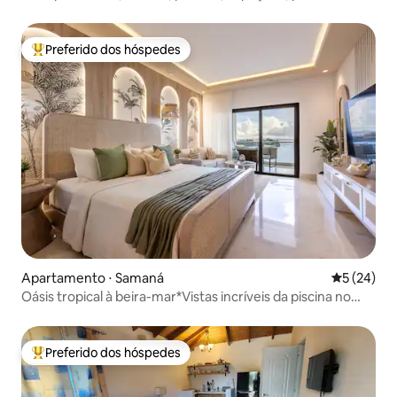
condicionado
Preferido dos hóspedes
Entre os melhores preferidos dos hóspedes
Apartamento ⋅ Samaná
5 de uma a
5 (24)
Oásis tropical à beira-mar*Vistas incríveis da piscina no
terraço
Preferido dos hóspedes
Entre os melhores preferidos dos hóspedes