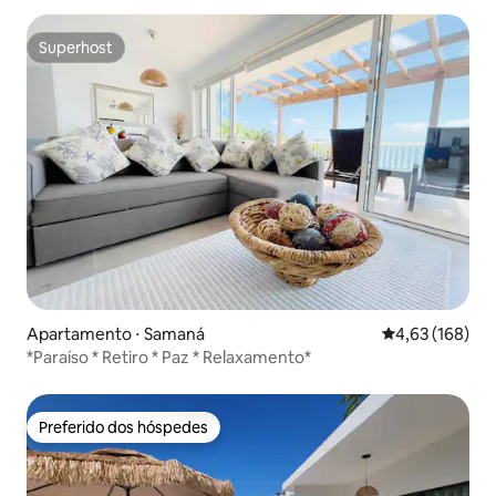
Superhost
Superhost
Apartamento ⋅ Samaná
4,63 de uma av
4,63 (168)
*Paraíso * Retiro * Paz * Relaxamento*
Preferido dos hóspedes
Preferido dos hóspedes