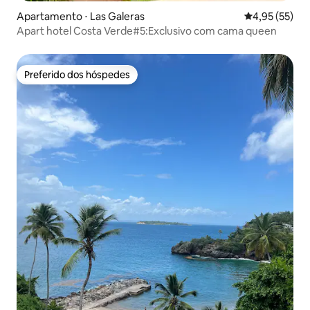
Apartamento ⋅ Las Galeras
4,95 de uma a
4,95 (55)
Apart hotel Costa Verde#5:Exclusivo com cama queen
Preferido dos hóspedes
Preferido dos hóspedes