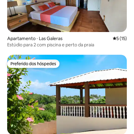
Apartamento ⋅ Las Galeras
5 de uma a
5 (15)
Estúdio para 2 com piscina e perto da praia
Preferido dos hóspedes
Preferido dos hóspedes