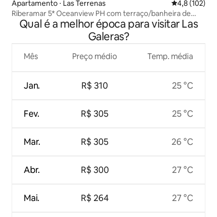
Apartamento ⋅ Las Terrenas
4,8 de uma av
4,8 (102)
Riberamar 5* Oceanview PH com terraço/banheira de
Qual é a melhor época para visitar Las
hidromassagem
Galeras?
Mês
Preço médio
Temp. média
Jan.
R$ 310
25 °C
Fev.
R$ 305
25 °C
Mar.
R$ 305
26 °C
Abr.
R$ 300
27 °C
Mai.
R$ 264
27 °C