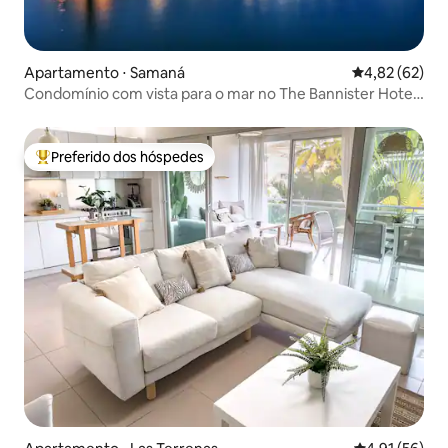
Apartamento ⋅ Samaná
4,82 de uma a
4,82 (62)
Condomínio com vista para o mar no The Bannister Hotel,
República Dominicana
Preferido dos hóspedes
Entre os melhores preferidos dos hóspedes