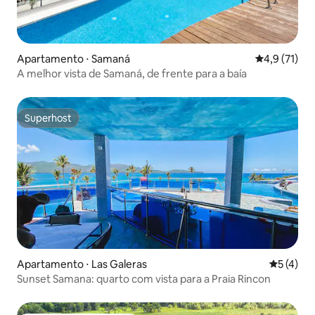
Apartamento ⋅ Samaná
4,9 de uma a
4,9 (71)
A melhor vista de Samaná, de frente para a baía
Superhost
Superhost
Apartamento ⋅ Las Galeras
5 de uma 
5 (4)
Sunset Samana: quarto com vista para a Praia Rincon