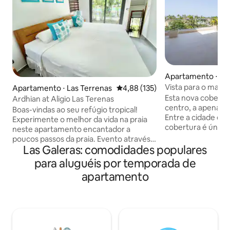
Apartamento ⋅ Las
Vista para o mar, 
Apartamento ⋅ Las Terrenas
4,88 de uma avaliação média de 
4,88 (135)
praia/cidade
Esta nova cobertur
Ardhian at Aligio Las Terenas
centro, a apenas 3
Boas-vindas ao seu refúgio tropical!
Entre a cidade e a
Experimente o melhor da vida na praia
cobertura é única 
neste apartamento encantador a
(Oceano), grande t
poucos passos da praia. Evento através
privativo e churra
Las Galeras: comodidades populares
do nosso apartamento na rua principal,
de que você está 
você ainda pode desfrutar de um
para aluguéis por temporada de
mel. Desfrute dos
momento tranquilo e relaxante. Não
apartamento
jacuzzi com uma 
estarei lá durante a sua estadia, mas
Sinta-se em casa, lon
sempre respondo à sua consulta o mais
sistema de backu
rápido que posso. Ofereço serviço de
elevador no prédi
limpeza duas vezes por semana se você
Internet de fibra.
ficar mais de uma semana. Não cobro
energia elétrica para hóspedes que