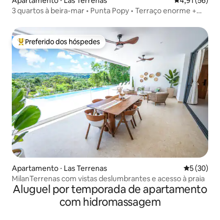
Apartamento ⋅ Las Terrenas
4,91 de uma a
4,91 (56)
3 quartos à beira-mar • Punta Popy • Terraço enorme +
piscinas
Preferido dos hóspedes
Entre os melhores preferidos dos hóspedes
Apartamento ⋅ Las Terrenas
5 de uma a
5 (30)
MilanTerrenas com vistas deslumbrantes e acesso à praia
Aluguel por temporada de apartamento
com hidromassagem