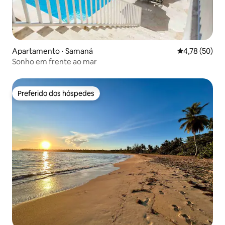
Apartamento ⋅ Samaná
4,78 de uma a
4,78 (50)
Sonho em frente ao mar
Preferido dos hóspedes
Preferido dos hóspedes