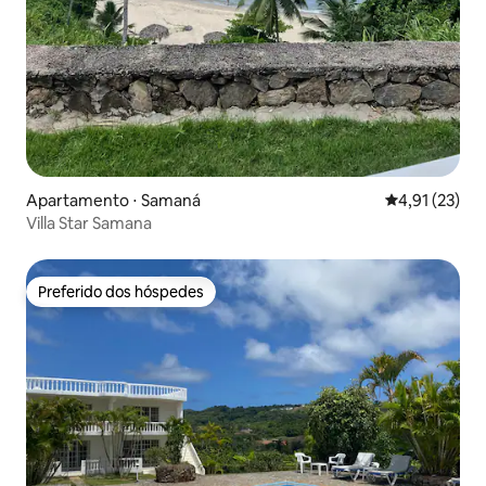
Apartamento ⋅ Samaná
4,91 de uma a
4,91 (23)
Villa Star Samana
Preferido dos hóspedes
Preferido dos hóspedes