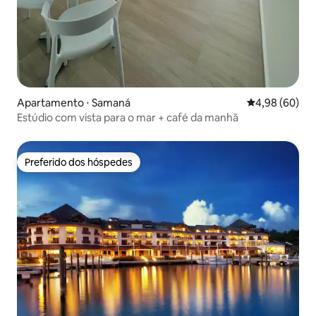
Apartamento ⋅ Samaná
4,98 de uma av
4,98 (60)
Estúdio com vista para o mar + café da manhã
Preferido dos hóspedes
Preferido dos hóspedes