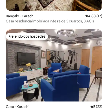
Bangalô ⋅ Karachi
4,88 de uma a
4,88 (17)
Casa residencial mobiliada inteira de 3 quartos, 3 AC's
Preferido dos hóspedes
Preferido dos hóspedes
Casa ⋅ Karachi
5 de uma a
5 (22)