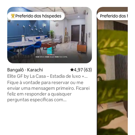
Preferido dos hóspedes
Preferido dos hó
Entre os melhores preferidos dos hóspedes
Preferido dos hó
Bangalô ⋅ Karachi
4,97 de uma avaliação média de
4,97 (63)
Elite GF by La Casa – Estadia de luxo +
Segurança 24h
Fique à vontade para reservar ou me
enviar uma mensagem primeiro. Ficarei
feliz em responder a quaisquer
perguntas específicas com
antecedência em +1 737-999-2 cinco
zero um. Incluído na Sua Estadia:
Gerador de backup⚡ silencioso ❄️ 5
unidades de ar-condicionado potentes
Conexão de internet🌐 forte Água
quente e gás🔥 24 horas, 7 dias por