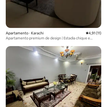
Apartamento ⋅ Karachi
4,91 de uma a
4,91 (11)
Apartamento premium de design | Estadia chique e
serena!