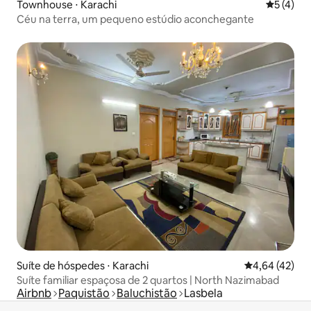
Townhouse ⋅ Karachi
5 de uma 
5 (4)
Céu na terra, um pequeno estúdio aconchegante
Suíte de hóspedes ⋅ Karachi
4,64 de uma a
4,64 (42)
Suíte familiar espaçosa de 2 quartos | North Nazimabad
Airbnb
Paquistão
Baluchistão
Lasbela