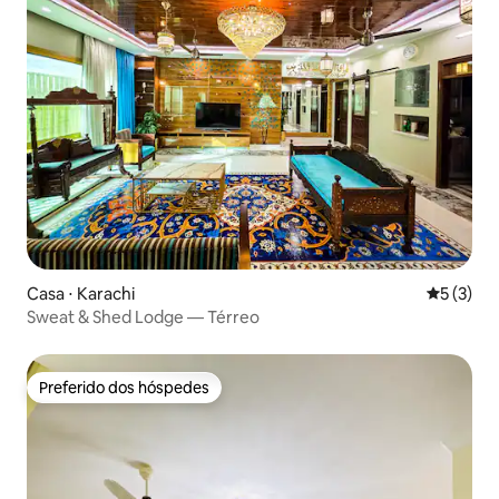
Casa ⋅ Karachi
5 de uma 
5 (3)
Sweat & Shed Lodge — Térreo
Preferido dos hóspedes
Preferido dos hóspedes