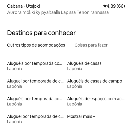
Cabana ⋅ Utsjoki
4,89 de uma av
4,89 (66)
Aurora mökki kylpyaltaalla Lapissa Tenon rannassa
Destinos para conhecer
Outros tipos de acomodações
Coisas para fazer
Aluguéis por temporada com banheira de hidromassagem
Aluguéis de casas
Lapônia
Lapônia
Aluguel por temporada de casas de veraneio
Aluguéis de casas de campo
Lapônia
Lapônia
Aluguéis por temporada com acesso ao lago
Aluguéis de espaços com acesso direto a pistas de esqui
Lapônia
Lapônia
Aluguel por temporada de casas de hóspedes
Mostrar mais
Lapônia