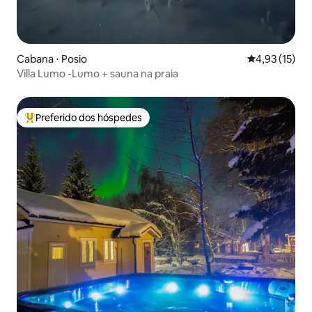
Cabana ⋅ Posio
4,93 de uma a
4,93 (15)
Villa Lumo -Lumo + sauna na praia
Preferido dos hóspedes
Entre os melhores preferidos dos hóspedes