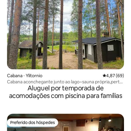
Cabana ⋅ Ylitornio
4,87 de uma a
4,87 (69)
Cabana aconchegante junto ao lago~sauna própria,perto
Aluguel por temporada de
da natureza
acomodações com piscina para famílias
Preferido dos hóspedes
Preferido dos hóspedes