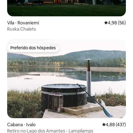
Vila ⋅ Rovaniemi
4,98 de uma a
4,98 (56)
Ruska Chalets
Preferido dos hóspedes
Preferido dos hóspedes
Cabana ⋅ Ivalo
4,88 de uma av
4,88 (437)
Retiro no Lago dos Amantes - Lampilamps