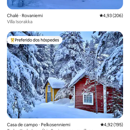
Chalé ⋅ Rovaniemi
4,93 de uma ava
4,93 (206)
Villa Isorakka
Preferido dos hóspedes
Entre os melhores preferidos dos hóspedes
Casa de campo ⋅ Pelkosenniemi
4,92 de uma av
4,92 (195)