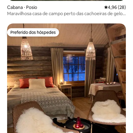
Cabana ⋅ Posio
4,96 de uma a
4,96 (28)
Maravilhosa casa de campo perto das cachoeiras de gelo
de Korouoma
Preferido dos hóspedes
Preferido dos hóspedes