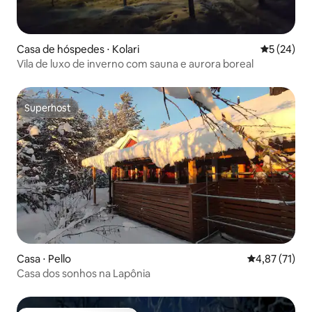
Casa de hóspedes ⋅ Kolari
5 de uma a
5 (24)
Vila de luxo de inverno com sauna e aurora boreal
Superhost
Superhost
Casa ⋅ Pello
4,87 de uma a
4,87 (71)
Casa dos sonhos na Lapônia