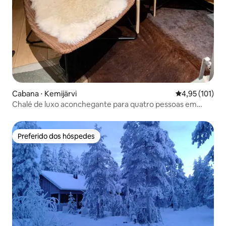
Cabana ⋅ Kemijärvi
4,95 de uma av
4,95 (101)
Chalé de luxo aconchegante para quatro pessoas em
Suomutunturi
Preferido dos hóspedes
Preferido dos hóspedes