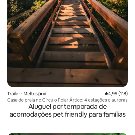
Trailer ⋅ Meltosjärvi
4,99 de uma av
4,99 (118)
Casa de praia no Círculo Polar Ártico: 4 estações e auroras
Aluguel por temporada de
acomodações pet friendly para famílias