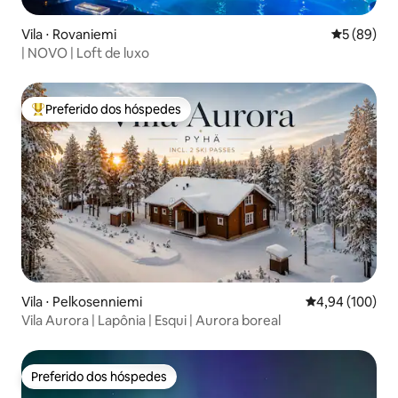
Vila ⋅ Rovaniemi
5 de uma a
5 (89)
| NOVO | Loft de luxo
Preferido dos hóspedes
Entre os melhores preferidos dos hóspedes
Vila ⋅ Pelkosenniemi
4,94 de uma av
4,94 (100)
Vila Aurora | Lapônia | Esqui | Aurora boreal
Preferido dos hóspedes
Preferido dos hóspedes