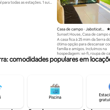
al para todas as estações. 1 suite
g, 1 suíte c/ cama de casal e
hoeira do Rapel Paraíso e Lagoa
eira, rede,ducha, Wi-fi, TV,
Casa de campo ⋅ Jaboticatu
4
a,banho, produtos limpeza.
bas
Sunset House, Casa de campo
quipada, Air Fryer, microondas,
belo Por do sol
A casa fica à 25 mim da Serra do
aras, taças, cafeteira 3
ótima opção para descansar c
(leve suas cápsula
família e amigos. Incluímos na
hospedagem: wi-fi, roupa de c
rra: comodidades populares em locaçõ
toalhas,travesseiros, papel
higiênico,sabonete,
gás,vassoura,rodo,detergente.
Possuímos vasilhame (panelas,
talheres,pratos, potes,facas, xí
copos),sinuca,Spa, quadra de p
churrasqueira,fogão Cooktop e
Airfryer, forno elétrico e a lenh
Estac
microondas, sanduícheira, free
i
Piscina
gratui
geladeira, ventilador, ferro de p
secador de cabelo, 4tvs..