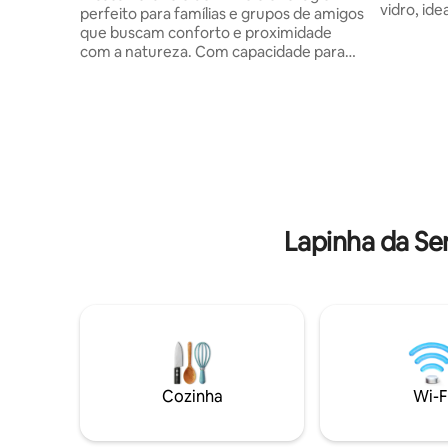
vidro, ide
perfeito para famílias e grupos de amigos
c/cama Kin
que buscam conforto e proximidade
solteiro. Piscina no deck visão p/ Pico do
com a natureza. Com capacidade para
Breu, Cac
até 15 pessoas, oferecemos uma
principal. Chuveiro c/aquecimento a gás,
experiência única em um dos destinos
churrasqu
mais encantadores de Minas Gerais.
roupa cam
Situada na Serra do Cipó, com acesso
Cozinha e
facilitado ao supermercado, bares e
copos, xíc
restaurantes, aos comércios locais e às
Corações 
deslumbrantes belezas naturais da
região, como trilhas e cachoeiras.​ Um
lugar de muito sossego e privacidade
Lapinha da Se
para você e sua família.
Cozinha
Wi-F