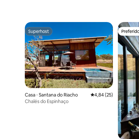
Superhost
Preferid
Superhost
Preferid
Casa ⋅ Santana do Riacho
4,84 de uma avaliação 
4,84 (25)
Chalés do Espinhaço