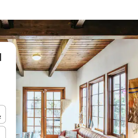
l
ore-os usando as seta para cima e para baixo do teclado ou tocando e