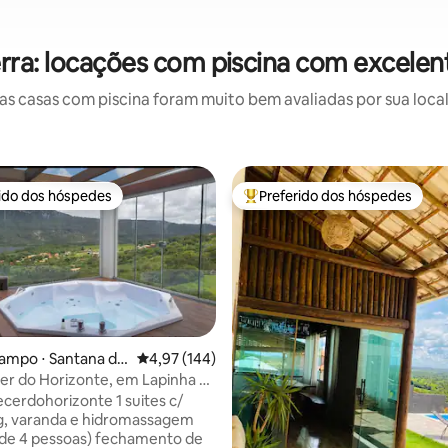
rra: locações com piscina com excelen
 casas com piscina foram muito bem avaliadas por sua local
rido dos hóspedes
Preferido dos hóspedes
 melhores preferidos dos hóspedes
Entre os melhores preferidos d
ampo ⋅ Santana do
4,97 de uma avaliação média de 5, 144 avalia
4,97 (144)
r do Horizonte, em Lapinha da
édia de 5, 167 avaliações
horizonte 1 suites c/
g, varanda e hidromassagem
de 4 pessoas) fechamento de