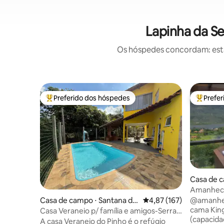
Lapinha da Se
Os hóspedes concordam: estas
Preferido dos hóspedes
Prefe
Entre os melhores preferidos dos hóspedes
Entre os
Casa de c
Riacho
Amanhece
Serra
Casa de campo ⋅ Santana do
4,87 de uma avaliação m
4,87 (167)
@amanhecerdo
Riacho
cama Kin
Casa Veraneio p/ família e amigos-Serra
(capacida
do Cipó!
A casa Veraneio do Pinho é o refúgio