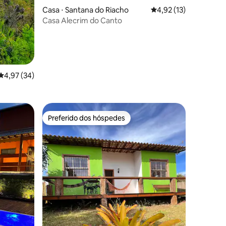
Casa ⋅ Santana do Riacho
4,92 de uma avaliação
4,92 (13)
ções
Casa Alecrim do Canto
4,97 de uma avaliação média de 5, 34 avaliações
4,97 (34)
Preferido dos hóspedes
os hóspedes
Preferido dos hóspedes