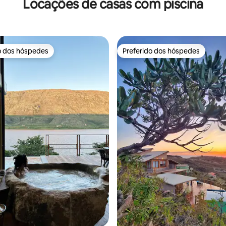
Locações de casas com piscina
o dos hóspedes
Preferido dos hóspedes
o dos hóspedes
Preferido dos hóspedes
média de 5, 25 avaliações