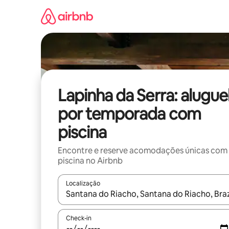
Pular
para
o
conteúdo
Lapinha da Serra: alugue
por temporada com
piscina
Encontre e reserve acomodações únicas com
piscina no Airbnb
Localização
Quando os resultados estiverem disponíveis, expl
Check-in