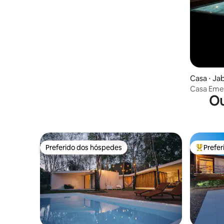
Casa ⋅ Ja
Casa Emer
Ou
do Cipó
Preferido dos hóspedes
Prefe
Preferido dos hóspedes
Entre os