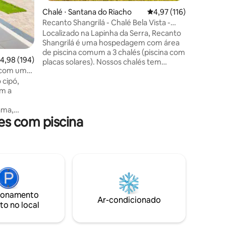
cama, ex
Chalé ⋅ Santana do Riacho
4,97 de uma avaliação 
4,97 (116)
Recanto Shangrilá - Chalé Bela Vista -
Lapinha
Localizado na Lapinha da Serra, Recanto
Shangrilá é uma hospedagem com área
de piscina comum a 3 chalés (piscina com
,98 de uma avaliação média de 5, 194 avaliações
4,98 (194)
placas solares). Nossos chalés tem
 com um
privacidade e área externa exclusiva. Os
 cipó,
chalés são decorados com trabalhos
om a
artísticos, mosaicos, texturas, pinturas e
outros... Tudo projetado e realizado pelo
ama,
próprio anfitrião Antonio, um português
es com piscina
que veio encontrar na Lapinha da Serra o
local ideal para construir este recanto
que irá despertar em você prazer de
estar em casa!!
caras e
eteca,
 a lenha,
a,
ionamento
zer,
Ar-condicionado
to no local
assar,