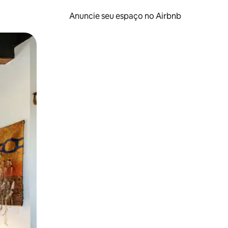
Anuncie seu espaço no Airbnb
 deslizando o dedo na tela.