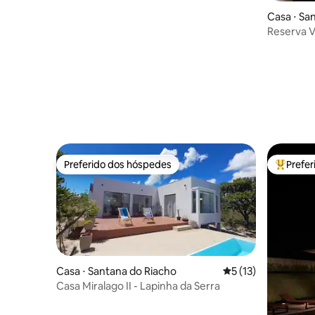
Casa ⋅ Sa
Reserva 
Preferido dos hóspedes
Prefe
Preferido dos hóspedes
Entre os
Casa ⋅ Santana do Riacho
5 de uma avaliação 
5 (13)
Casa Miralago II - Lapinha da Serra