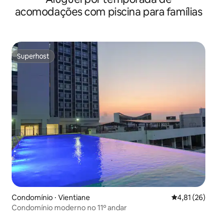
acomodações com piscina para famílias
Superhost
Superhost
Condomínio ⋅ Vientiane
4,81 de uma a
4,81 (26)
Condomínio moderno no 11º andar