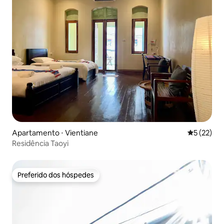
Apartamento ⋅ Vientiane
5 de uma a
5 (22)
Residência Taoyi
Preferido dos hóspedes
Preferido dos hóspedes