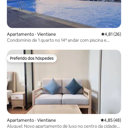
Apartamento ⋅ Vientiane
4,81 de uma a
4,81 (26)
Condomínio de 1 quarto no 14º andar com piscina e
academia
Preferido dos hóspedes
Preferido dos hóspedes
Apartamento ⋅ Vientiane
4,85 de uma a
4,85 (48)
Aluguel: Novo apartamento de luxo no centro da cidade