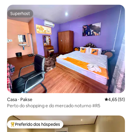
Superhost
Superhost
Casa ⋅ Pakse
4,65 de uma a
4,65 (51)
Perto do shopping e do mercado noturno #R5
Preferido dos hóspedes
Entre os melhores preferidos dos hóspedes