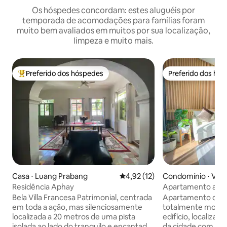
Os hóspedes concordam: estes aluguéis por
temporada de acomodações para famílias foram
muito bem avaliados em muitos por sua localização,
limpeza e muito mais.
Preferido dos hóspedes
Preferido dos hó
Entre os melhores preferidos dos hóspedes
Preferido dos hó
Casa ⋅ Luang Prabang
4,92 de uma avaliação média de
4,92 (12)
Condomínio ⋅ Vien
Residência Aphay
Apartamento acol
para alugar
Bela Villa Francesa Patrimonial, centrada
Apartamento de d
em toda a ação, mas silenciosamente
totalmente mobili
localizada a 20 metros de uma pista
edifício, localiza
isolada ao lado do tranquilo e encantador
da cidade com vis