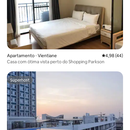
Apartamento ⋅ Vientiane
4,98 de uma a
4,98 (44)
Casa com ótima vista perto do Shopping Parkson
Superhost
Superhost