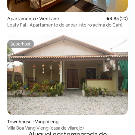
Apartamento ⋅ Vientiane
4,85 de uma a
4,85 (20)
Leafy Pal - Apartamento de andar inteiro acima do Café
Superhost
Superhost
Townhouse ⋅ Vang Vieng
Villa Boa Vang Vieng (casa de vilarejo)
Aluguel por temporada de