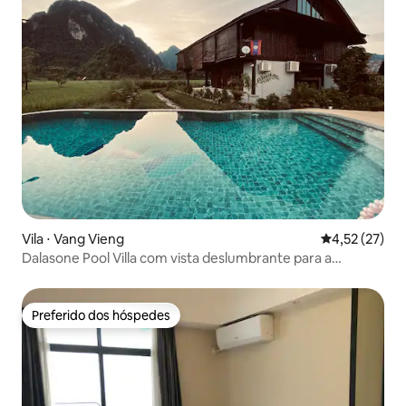
Vila ⋅ Vang Vieng
4,52 de uma a
4,52 (27)
Dalasone Pool Villa com vista deslumbrante para a
montanha
Preferido dos hóspedes
Preferido dos hóspedes