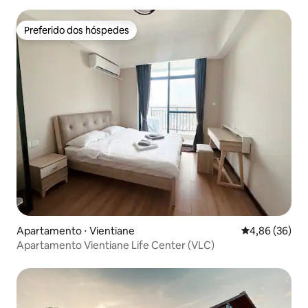
Preferido dos hóspedes
Preferido dos hóspedes
Apartamento ⋅ Vientiane
4,86 de uma a
4,86 (36)
Apartamento Vientiane Life Center (VLC)