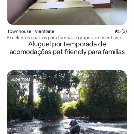
Townhouse ⋅ Vientiane
5 de uma 
5 (3)
Excelentes quartos para famílias e grupos em Vientiane
Aluguel por temporada de
(4º andar, sul)
acomodações pet friendly para famílias
Superhost
Superhost