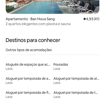
Apartamento ⋅ Ban Houa Sang
4,93 de uma a
4,93 (41)
2 quartos elegantes com piscina e sauna
Destinos para conhecer
Outros tipos de acomodações
Aluguéis de espaços que aceitam animais de estimação
Pousadas
Laos
Laos
Aluguel por temporada de apart-hotéis
Aluguel por temporada de alojamentos ecológicos
Laos
Laos
Aluguel por temporada de flats
Aluguel por temporada de townhouses
Laos
Laos