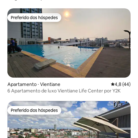
de Wanxiang, ao lado de um grande shopping,
conveniente para morar e trabalhar! WIFI: 8Mbps.
Segurança 24 horas.
Preferido dos hóspedes
Preferido dos hóspedes
Apartamento ⋅ Vientiane
4,8 de uma a
4,8 (44)
6 Apartamento de luxo Vientiane Life Center por Y2K
Preferido dos hóspedes
Preferido dos hóspedes