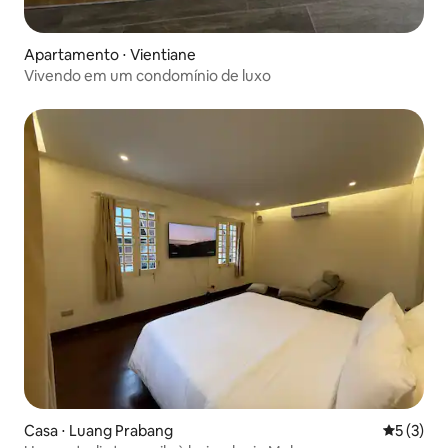
Apartamento ⋅ Vientiane
Vivendo em um condomínio de luxo
Casa ⋅ Luang Prabang
5 de uma 
5 (3)