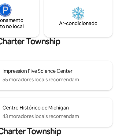
Universidade Estadual de Michigan!
Luke
Comodidades extras fornecidas para
os
que você tenha tudo o que precisa para
banheira
uma estadia confortável enquanto nos
ionamento
velmente
Ar-condicionado
visita aqui na capital de Michigan.
to no local
 o que
cê
sua
 Charter Township
Impression Five Science Center
55 moradores locais recomendam
Centro Histórico de Michigan
43 moradores locais recomendam
 Charter Township