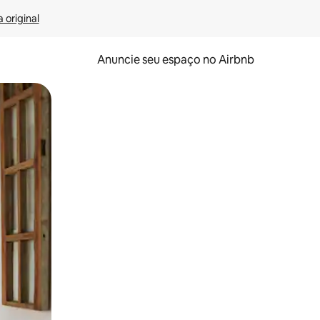
 original
Anuncie seu espaço no Airbnb
 deslizando o dedo na tela.