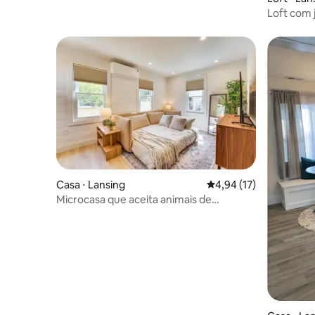
Loft com 
histórico 
Casa ⋅ Lansing
4,94 de uma avaliação 
4,94 (17)
Microcasa que aceita animais de
estimação com deck: perto da MSU