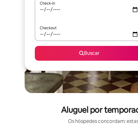
Check-in
Checkout
Buscar
Aluguel por temporad
Os hóspedes concordam: estas