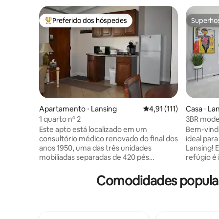
Preferido dos hóspedes
Superho
Entre os melhores preferidos dos hóspedes
Superho
Apartamento ⋅ Lansing
4,91 de uma avaliação 
4,91 (111)
Casa ⋅ La
1 quarto nº 2
3BR mode
Este apto está localizado em um
Bem-vindo
consultório médico renovado do final dos
ideal para
anos 1950, uma das três unidades
Lansing! 
mobiliadas separadas de 420 pés
refúgio é 
quadrados, apto de 1 quarto em uma
corporati
área agradável de Lansing, a 5 minutos
profissio
Comodidades popular
de carro do centro da cidade e a 7
trabalhad
minutos da MSU. A distância a pé da
conforto 
Quality Dairy. Este é um complexo
Wi-Fi rápi
amigável, para não fumantes e tranquilo,
acesso à 