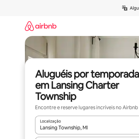
Pular
Algu
para
o
conteúdo
Aluguéis por temporada
em Lansing Charter
Township
Encontre e reserve lugares incríveis no Airbnb
Localização
Quando os resultados estiverem disponíveis, expl