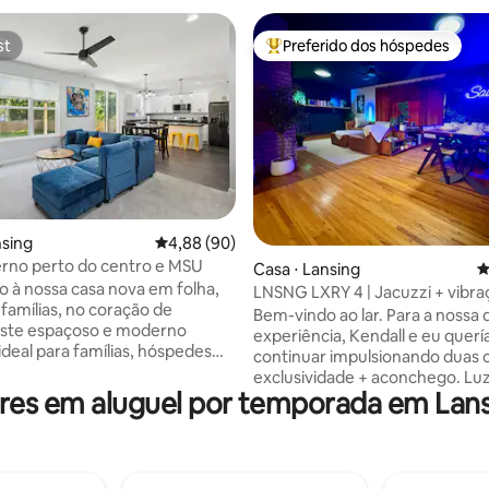
st
Preferido dos hóspedes
st
Entre os melhores preferidos d
média de 5, 111 avaliações
nsing
4,88 de uma avaliação média de 5, 90 avalia
4,88 (90)
rno perto do centro e MSU
Casa ⋅ Lansing
4
 à nossa casa nova em folha,
LNSNG LXRY 4 | Jacuzzi + vibr
 famílias, no coração de
Bem-vindo ao lar. Para a nossa 
Este espaçoso e moderno
experiência, Kendall e eu quer
ideal para famílias, hóspedes
continuar impulsionando duas c
vos, professores visitantes,
exclusividade + aconchego. Luzes que
nais da área médica e
es em aluguel por temporada em Lans
podem definir uma vibe com o 
ores remotos. Feito para
de um botão. Confere Fogo a gás
e conveniência. Desfrute de
dentro, fogueira fora. Verificado Mesa 
do, espaço de trabalho e fácil
jantar de epóxi personalizada. 
Michigan State University — a
Samsung The Frame TV. Verificado 