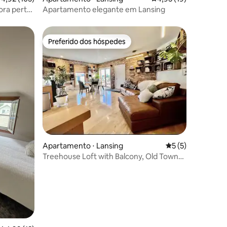
ora perto
Apartamento elegante em Lansing
Preferido dos hóspedes
Preferido dos hóspedes
Apartamento ⋅ Lansing
5 de uma avaliaçã
5 (5)
Treehouse Loft with Balcony, Old Town
w/River View