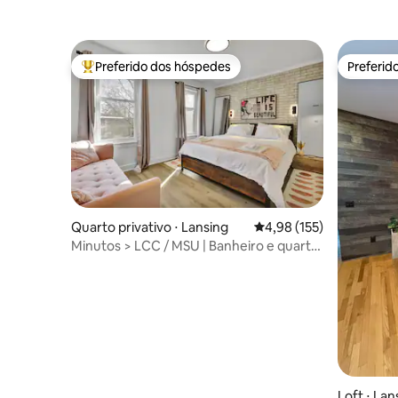
Preferido dos hóspedes
Preferid
Entre os melhores preferidos dos hóspedes
Preferid
Quarto privativo ⋅ Lansing
4,98 de uma avaliação m
4,98 (155)
Minutos > LCC / MSU | Banheiro e quarto
privativos | Boutique
Loft ⋅ Lan