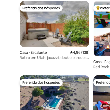
Preferido dos hóspedes
Prefe
Preferido dos hóspedes
Entre os
Casa ⋅ Escalante
4,96 de uma avaliação m
4,96 (138)
Retiro em Utah: jacuzzi, deck e parques
Casa ⋅ Pa
nacionais
Red Rock 
hidromass
jogos
Preferido dos hóspedes
Preferid
Preferido dos hóspedes
Preferid