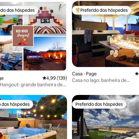
rido dos hóspedes
Preferido dos hóspedes
 melhores preferidos dos hóspedes
Entre os melhores preferidos d
édia de 5, 138 avaliações
Casa ⋅ Page
4
ge
4,99 de uma avaliação média de 5, 139 avalia
4,99 (139)
Casa no lago: banheira de
Hangout: grande banheira de
hidromassagem, carregador de
agem, lareira externa e sala de
elétricos
o dos hóspedes
Preferido dos hóspedes
o dos hóspedes
Preferido dos hóspedes