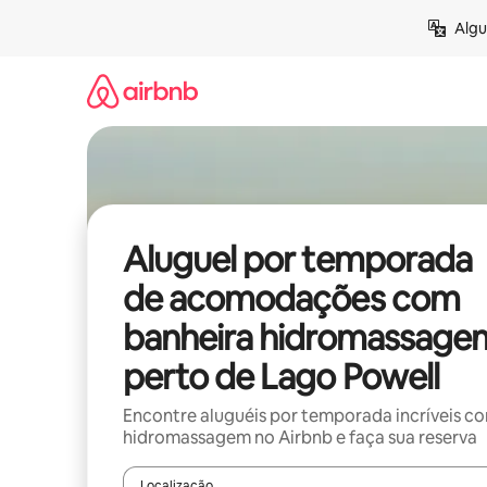
Pular
Algu
para
o
conteúdo
Aluguel por temporada
de acomodações com
banheira hidromassage
perto de Lago Powell
Encontre aluguéis por temporada incríveis c
hidromassagem no Airbnb e faça sua reserva
Localização