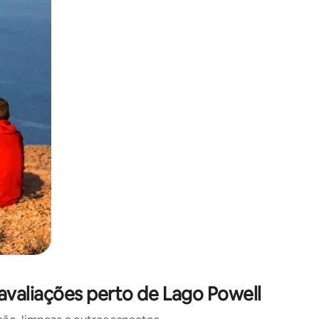
 deslizando o dedo na tela.
aliações perto de Lago Powell