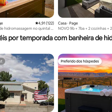
média de 5, 99 avaliações
ge
4,91 de uma avaliação média de 5, 122 avalia
4,91 (122)
Casa ⋅ Page
de hidromassagem no quintal •
NOVO 9b + 7ba + 2 cozinhas + 2
o ar livre • Lago Powell
banheiras de hidromassagem + 2
éis por temporada com banheira de 
externas + Xbox + Sleep36+
st
Preferido dos hóspedes
st
Preferido dos hóspedes
média de 5, 62 avaliações