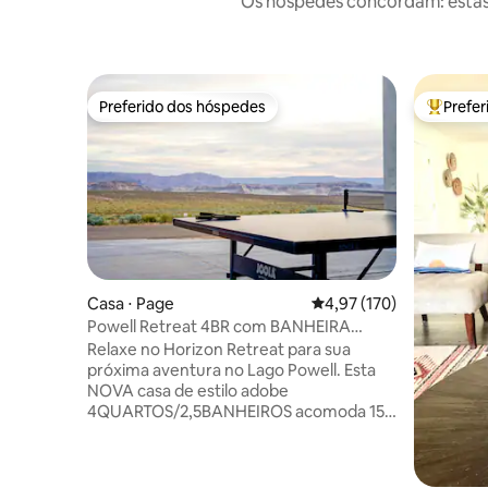
Os hóspedes concordam: estas
Preferido dos hóspedes
Prefe
Preferido dos hóspedes
Entre os
Casa ⋅ Page
4,97 de uma avaliação m
4,97 (170)
Powell Retreat 4BR com BANHEIRA
QUENTE, VISTAS e SALA DE JOGOS!
Relaxe no Horizon Retreat para sua
próxima aventura no Lago Powell. Esta
NOVA casa de estilo adobe
4QUARTOS/2,5BANHEIROS acomoda 15
pessoas e oferece vistas deslumbrantes
do deserto e acabamentos modernos do
sudoeste. A poucos minutos de