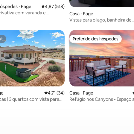
hóspedes ⋅ Page
4,87 de uma avaliação média de 5, 518 avalia
4,87 (518)
rivativa com varanda e
Casa ⋅ Page
 de hidromassagem! Cama king
Vistas para o lago, banheira de
a de solteiro
hidromassagem, sala de jogos, 
ar livre
st
Preferido dos hóspedes
st
Preferido dos hóspedes
ge
4,71 de uma avaliação média de 5, 34 avalia
4,71 (34)
Casa ⋅ Page
cas | 3 quartos com vista para
Refúgio nos Canyons - Espaço 
média de 5, 46 avaliações
de hidromassagem e jogos
deck, banheira de hidromassa