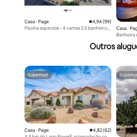
Casa ⋅ Page
4,94 de uma avaliação 
4,94 (99)
Piscina aquecida • 4 camas 2,5 banheiros
Casa ⋅ Pa
• Vistas panorâmicas •
Banheira 
Fogueira a
Outros alugu
Superhost
Superho
Superhost
Superho
Casa ⋅ Page
4,82 de uma avaliação 
4,82 (62)
A 5 km do Lago Powell: acomodação com