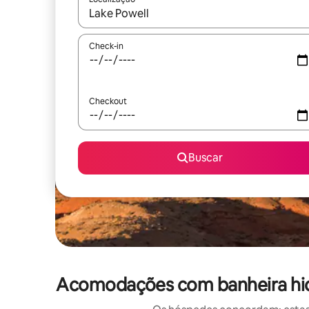
Quando os resultados estiverem disponíveis, expl
Check-in
Checkout
Buscar
Acomodações com banheira hid