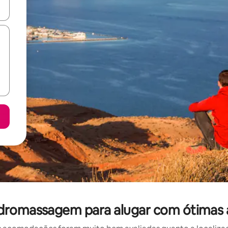
ore-os usando as seta para cima e para baixo do teclado ou tocando e
romassagem para alugar com ótimas av