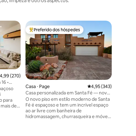
o, limpeza e outros aspectos.
Casa ⋅ P
Preferido dos hóspedes
Prefe
os hóspedes
Entre os melhores preferidos dos hóspedes
Entre o
O poleiro
Bem-vindo
cuidados
único se
detalhe 
selecion
acolhedor
mesmo te
,99 de uma avaliação média de 5, 270 avaliações
4,99 (270)
Localizad
 16 •
poucos m
Casa ⋅ Page
4,95 de uma avaliação 
4,95 (343)
ista
spaçoso
Rustic Ro
Casa personalizada em Santa Fé — nova
4
entre av
banheira de hidromassagem e vista para
O novo piso em estilo moderno de Santa
o para
explorar 
o deserto!
Fé é espaçoso e tem um incrível espaço
 mais de
reconect
ao ar livre com banheira de
 um quarto
personal
hidromassagem, churrasqueira e móveis
frute de
aproveita
de pátio para relaxar. Há também um
serto,
deck no telhado com vistas
em
desobstruídas e de tirar o fôlego. O
 de