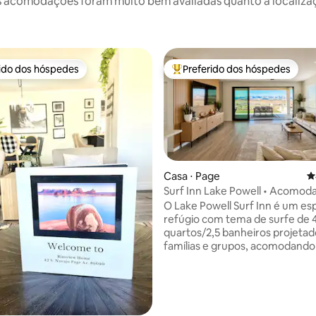
 acomodações foram muito bem avaliadas quanto a localizaçã
rido dos hóspedes
Preferido dos hóspedes
 melhores preferidos dos hóspedes
Entre os melhores preferidos d
Casa ⋅ Page
4
Surf Inn Lake Powell • Acomoda
édia de 5, 170 avaliações
Banheira de hidromassagem e v
O Lake Powell Surf Inn é um e
refúgio com tema de surfe de 
quartos/2,5 banheiros projetad
famílias e grupos, acomodando
15 pessoas com 3 suítes king e
com 2 beliches completos. Des
vistas deslumbrantes para o de
uma banheira de hidromassag
privativa, fogueira, observação