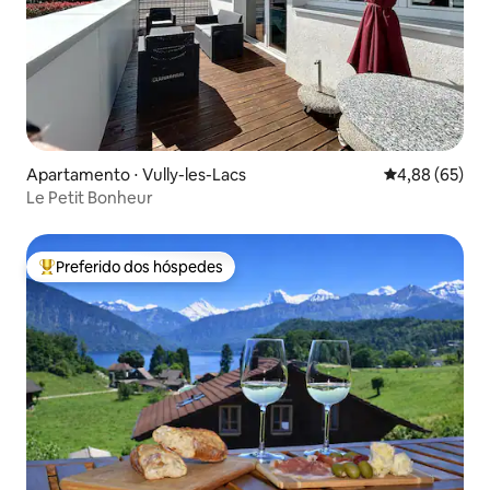
Apartamento ⋅ Vully-les-Lacs
4,88 de uma a
4,88 (65)
Le Petit Bonheur
Preferido dos hóspedes
Entre os melhores preferidos dos hóspedes