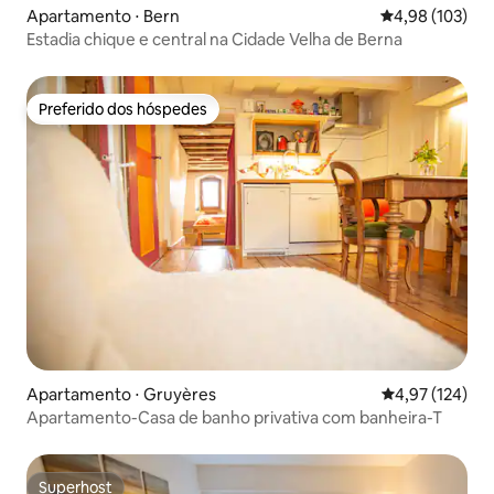
Apartamento ⋅ Bern
4,98 de uma av
4,98 (103)
Estadia chique e central na Cidade Velha de Berna
Preferido dos hóspedes
Preferido dos hóspedes
Apartamento ⋅ Gruyères
4,97 de uma av
4,97 (124)
Apartamento-Casa de banho privativa com banheira-T
Superhost