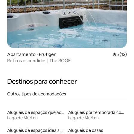
Apartamento ⋅ Frutigen
5 de uma a
5 (12)
Retiros escondidos | The ROOF
Destinos para conhecer
Outros tipos de acomodações
Aluguéis de espaços que aceitam animais de estimação
Aluguéis por temporada com acesso ao lago
Lago de Murten
Lago de Murten
Aluguéis de espaços ideais para famílias
Aluguéis de casas