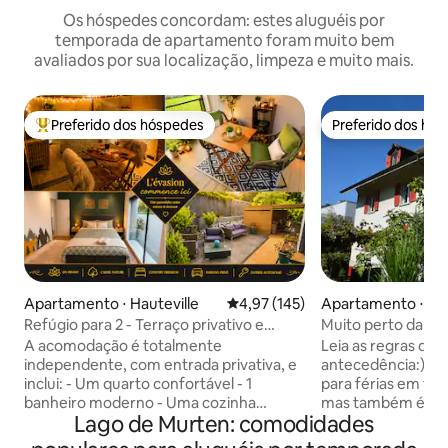
Os hóspedes concordam: estes aluguéis por
temporada de apartamento foram muito bem
avaliados por sua localização, limpeza e muito mais.
Preferido dos hóspedes
Preferido dos hó
Entre os melhores preferidos dos hóspedes
Preferido dos hó
Apartamento ⋅ Hauteville
4,97 de uma avaliação média de 
4,97 (145)
Apartamento ⋅ Mu
Refúgio para 2 - Terraço privativo e
Muito perto da cid
jacuzzi opcional
A acomodação é totalmente
Leia as regras da 
independente, com entrada privativa, e
antecedência:) O 
inclui: - Um quarto confortável - 1
para férias em fam
banheiro moderno - Uma cozinha
mas também é idea
Lago de Murten: comodidades
completa - Um grande terraço com spa
negócios, especi
privativo (mediante custo adicional) com
destinos importan