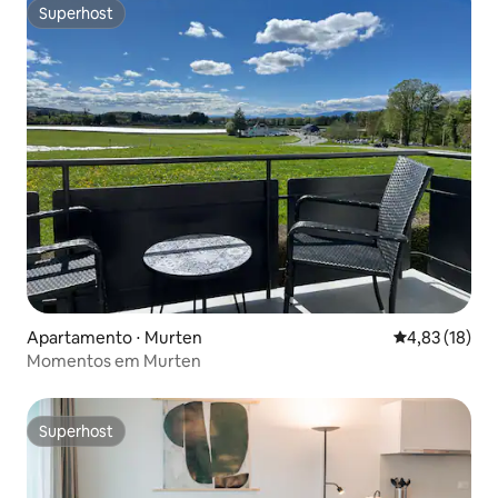
Superhost
Superhost
Apartamento ⋅ Murten
4,83 de uma a
4,83 (18)
Momentos em Murten
Superhost
Superhost