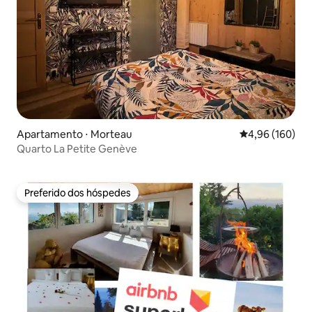
Apartamento ⋅ Morteau
4,96 de uma av
4,96 (160)
Quarto La Petite Genève
Preferido dos hóspedes
Preferido dos hóspedes