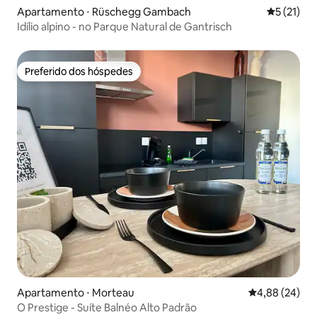
Apartamento ⋅ Rüschegg Gambach
5 de uma a
5 (21)
Idílio alpino - no Parque Natural de Gantrisch
Preferido dos hóspedes
Preferido dos hóspedes
Apartamento ⋅ Morteau
4,88 de uma a
4,88 (24)
O Prestige - Suíte Balnéo Alto Padrão