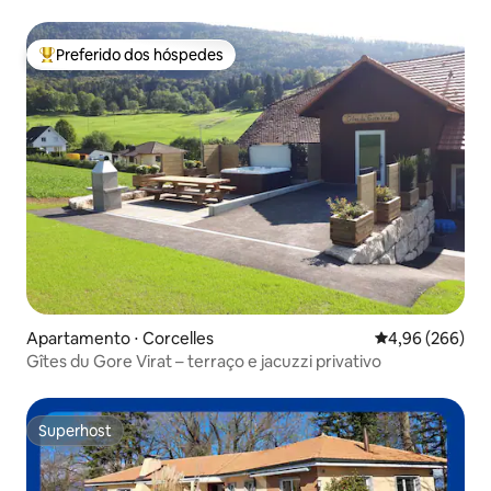
Preferido dos hóspedes
Entre os melhores preferidos dos hóspedes
Apartamento ⋅ Corcelles
4,96 de uma ava
4,96 (266)
Gîtes du Gore Virat – terraço e jacuzzi privativo
Superhost
Superhost