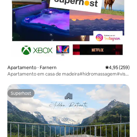
Apartamento ⋅ Farnern
4,95 de uma av
4,95 (259)
Apartamento em casa de madeira#hidromassagem#vista
espetacular
Superhost
Superhost