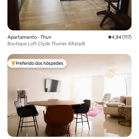
Apartamento ⋅ Thun
4,94 de uma av
4,94 (117)
Boutique Loft Clyde Thuner Altstadt
Preferido dos hóspedes
Entre os melhores preferidos dos hóspedes