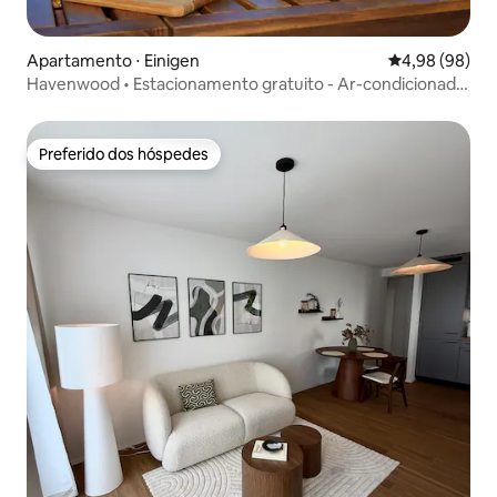
Apartamento ⋅ Einigen
4,98 de uma av
4,98 (98)
Havenwood • Estacionamento gratuito - Ar-condicionado
- Varanda - Vistas
Preferido dos hóspedes
Preferido dos hóspedes