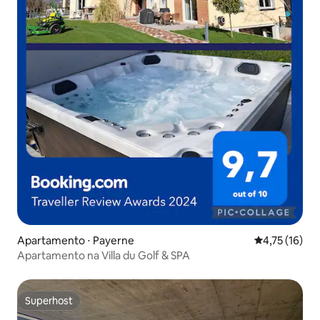
Apartamento ⋅ Payerne
4,75 de uma a
4,75 (16)
Apartamento na Villa du Golf & SPA
Superhost
Superhost