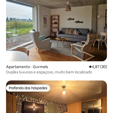
Apartamento ⋅ Gurmels
4,87 de uma a
4,87 (30)
Duplex luxuoso e espaçoso, muito bem localizado
Preferido dos hóspedes
Preferido dos hóspedes