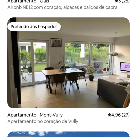
Apartamento ⋅ Gals
5 de uma a
5 (25)
Airbnb NE12 com coração, alpacas e balidos de cabra
Preferido dos hóspedes
Preferido dos hóspedes
Apartamento ⋅ Mont-Vully
4,96 de uma a
4,96 (27)
Apartamento no coração de Vully