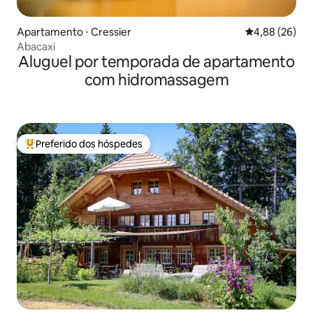
Apartamento ⋅ Cressier
4,88 de uma a
4,88 (26)
Abacaxi
Aluguel por temporada de apartamento
com hidromassagem
Preferido dos hóspedes
Entre os melhores preferidos dos hóspedes