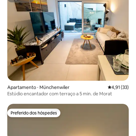
Superhost
Apartamento ⋅ Münchenwiler
4,91 de uma a
4,91 (33)
Estúdio encantador com terraço a 5 min. de Morat
Preferido dos hóspedes
Preferido dos hóspedes