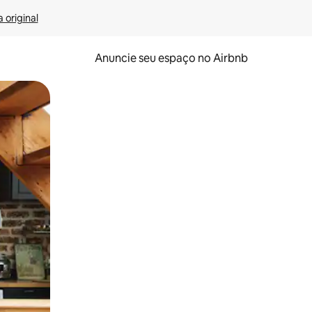
 original
Anuncie seu espaço no Airbnb
 deslizando o dedo na tela.