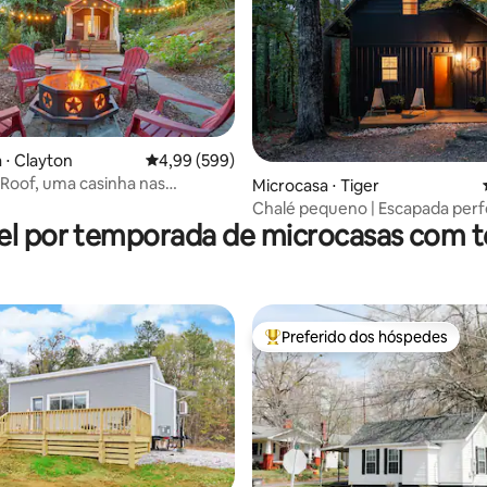
 ⋅ Clayton
4,99 de uma avaliação média de 5, 599 avalia
4,99 (599)
édia de 5, 223 avaliações
d Roof, uma casinha nas
Microcasa ⋅ Tiger
s!
Chalé pequeno | Escapada perf
el por temporada de microcasas com t
a montanha | Clayton GA
Preferido dos hóspedes
Entre os melhores preferidos d
média de 5, 34 avaliações