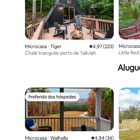
Microcasa
Microcasa ⋅ Tiger
4,97 de uma avaliação m
4,97 (223)
Little Re
Chalé triangular perto de Tallulah
montanha
Alugu
Preferido dos hóspedes
Preferido dos hóspedes
Microcasa ⋅ Walhalla
4,94 de uma avaliação 
4,94 (34)