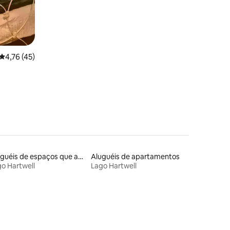
4,76 de uma avaliação média de 5, 45 avaliações
4,76 (45)
Aluguéis de espaços que aceitam animais de estimação
Aluguéis de apartamentos
o Hartwell
Lago Hartwell