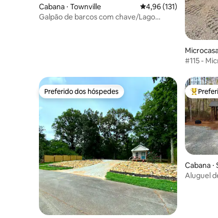
Cabana ⋅ Townville
4,96 de uma avaliação m
4,96 (131)
Galpão de barcos com chave/Lago
Hartwel/Lago Verde/Broyles
Microcasa
#115 - Mi
Preferido dos hóspedes
Prefe
Preferido dos hóspedes
Entre os
Cabana ⋅
Aluguel d
Tanyard 