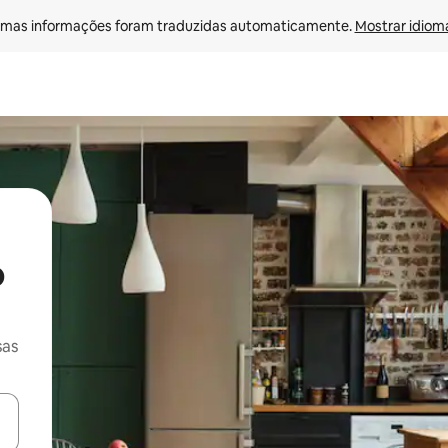
mas informações foram traduzidas automaticamente. 
Mostrar idioma
o
sas
ore-os usando as seta para cima e para baixo do teclado ou tocando e