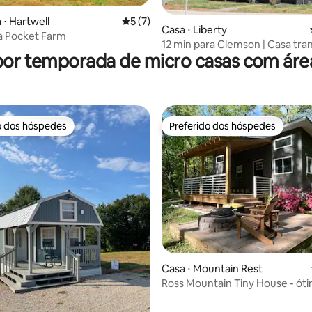
 ⋅ Hartwell
5 de uma avaliação média de 5, 7 avalia
5 (7)
Casa ⋅ Liberty
a Pocket Farm
12 min para Clemson | Casa tra
por temporada de micro casas com áre
cidadezinha S.C.
o dos hóspedes
Preferido dos hóspedes
o dos hóspedes
Preferido dos hóspedes
Casa ⋅ Mountain Rest
Ross Mountain Tiny House - ót
acesso à trilha!