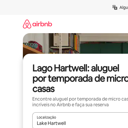
Pular
Algu
para
o
conteúdo
Lago Hartwell: aluguel
por temporada de micr
casas
Encontre aluguel por temporada de micro ca
incríveis no Airbnb e faça sua reserva
Localização
Quando os resultados estiverem disponíveis, expl