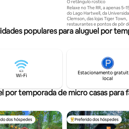
O retângulo rústico
de hidromassagem, lareira,
Relaxe no The RR, a apenas 5–1
eira de combustível duplo,
do Lago Hartwell, da Universid
, luzes de corda, alto-falantes
Clemson, das lojas Tiger Town,
, TV e balanços suspensos,
restaurantes e pontos de pôr do
cados por árvores. No interior,
idades populares para aluguel por tem
espaço oferece um quarto co
s king size, um sofá modular de
completa, banheira abastecida,
iperama em barril de uísque e
pequena e área de estar acolh
s!
TV e lareira. Aproveite a varand
churrasqueira, a banheira de
hidromassagem, os jogos ao ar l
lareira. Caiaques estão disponív
aluguel mediante solicitação p
Estacionamento gratuit
à água nas proximidades. Uma 
Wi-Fi
local
tranquila perfeita para fins de
em Clemson, dias no lago ou u
escapada tranquila.
l por temporada de micro casas para f
rido dos hóspedes
Preferido dos hóspedes
 melhores preferidos dos hóspedes
Entre os melhores preferidos d