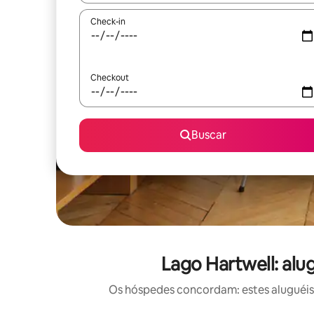
Check-in
Checkout
Buscar
Lago Hartwell: alu
Os hóspedes concordam: estes aluguéis 