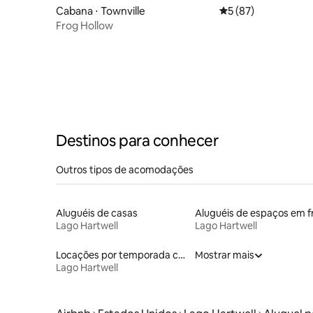
Cabana ⋅ Townville
5 de uma avaliação 
5 (87)
Frog Hollow
Destinos para conhecer
Outros tipos de acomodações
Aluguéis de casas
Lago Hartwell
Lago Hartwell
Locações por temporada com piscina
Mostrar mais
Lago Hartwell