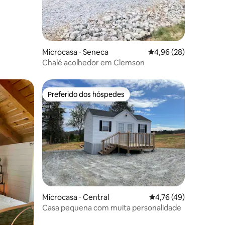
ções
Microcasa ⋅ Seneca
4,96 de uma avaliação
4,96 (28)
Chalé acolhedor em Clemson
Preferido dos hóspedes
Preferido dos hóspedes
ções
Microcasa ⋅ Central
4,76 de uma avaliação
4,76 (49)
Casa pequena com muita personalidade