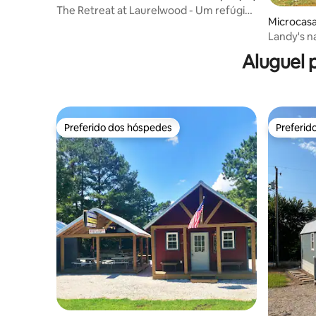
The Retreat at Laurelwood - Um refúgio
Microcasa
para casais!
Landy's n
Aluguel 
Preferido dos hóspedes
Preferid
Preferido dos hóspedes
Preferid