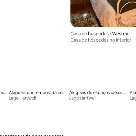
média de 5, 87 avaliações
Casa de hóspedes ⋅ Westmins
ter
Casa de hóspedes no interior
Aluguéis de espaços em frente à praia
Aluguéis por temporada com café da manhã
Aluguéis de espaços ideais para famílias
Lago Hartwell
Lago Hartwell
Lag