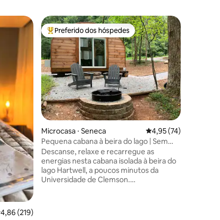
Casa ⋅ To
Preferido dos hóspedes
Preferi
Entre os melhores preferidos dos hóspedes
Preferi
Hartley'
Aproveite
aconcheg
banheiro
localizad
minutos 
Greenvill
mantê-lo
rua sem s
ções
Nossa ca
Microcasa ⋅ Seneca
4,95 de uma avaliação
4,95 (74)
TVs intel
serviço 
Pequena cabana à beira do lago | Sem
fornecem
Wi-Fi, sem celular, apenas paz
Descanse, relaxe e recarregue as
espaço d
energias nesta cabana isolada à beira do
para veí
lago Hartwell, a poucos minutos da
fornecer
Universidade de Clemson.
Aconchegante, limpa e privada, é
perfeita para um ou dois hóspedes que
procuram desconectar-se. Desfrute de
,86 de uma avaliação média de 5, 219 avaliações
4,86 (219)
assentos ao ar livre, uma lareira e uma