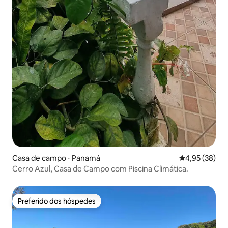
Casa de campo ⋅ Panamá
4,95 de uma a
4,95 (38)
Cerro Azul, Casa de Campo com Piscina Climática.
Preferido dos hóspedes
Preferido dos hóspedes