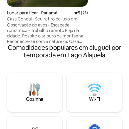
Durma com as port
condicionado. Per
da natureza, não 
Lugar para ficar ⋅ Panamá
5 de uma avaliação média de
5 (21)
precisam de silênc
Casa Condal - Seu retiro de luxo em
climático. Piscina 
Cerro Azul
Observação de aves • Escapada
deslumbrante, Wi-
romântica • Trabalho remoto Fuja da
modernos incluído
cidade. Respire o ar puro da montanha.
TODA A DESCRIÇ
Reconecte-se com a natureza. Casa
RESERVAR.
Comodidades populares em aluguel por
Condal - hospitalidade privativa,
moderna, sustentável e regenerativa
temporada em Lago Alajuela
dentro do Parque Nacional de Chagres
Wi-Fi Smart TV de 65". Sound Bar Self
check-in Estacionamento privativo
Cozinha totalmente equipada Trilha
privada de 220 metros Deck-Mirador +
fogueira, vista panorâmica das
montanhas e do vale Cama king + sofá-
cama de tamanho completo Churrasco
Cozinha
Wi-Fi
Acessível para cadeirantes A 40 minutos
do Aeroporto de Tocumen. A 1 hora da
Cidade do Panamá.