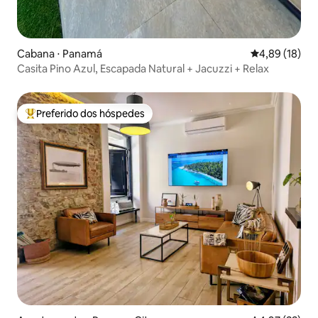
Cabana ⋅ Panamá
4,89 de uma a
4,89 (18)
Casita Pino Azul, Escapada Natural + Jacuzzi + Relax
Preferido dos hóspedes
Entre os melhores preferidos dos hóspedes