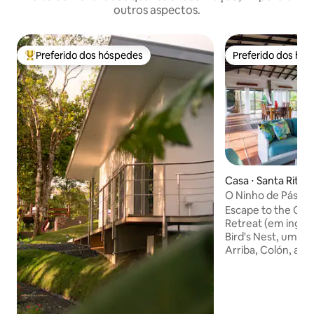
outros aspectos.
Preferido dos hóspedes
Preferido dos hó
Entre os melhores preferidos dos hóspedes
Preferido dos hó
Casa ⋅ Santa Rita A
O Ninho de Pássa
Escape to the Clo
Retreat (em inglês). Bem-vindo ao
Bird's Nest, um lo
Arriba, Colón, a 5
Empoleirado nas 
espaço de conceit
vistas de tirar o fô
os sons da naturez