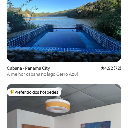
Cabana ⋅ Panama City
4,92 de uma a
4,92 (72)
A melhor cabana no lago Cerro Azul
Preferido dos hóspedes
Entre os melhores preferidos dos hóspedes