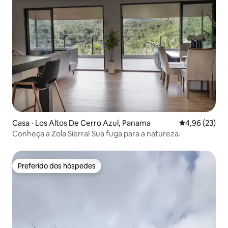
Casa ⋅ Los Altos De Cerro Azul, Panama
4,96 de uma a
4,96 (23)
Conheça a Zola Sierra! Sua fuga para a natureza.
Preferido dos hóspedes
Preferido dos hóspedes