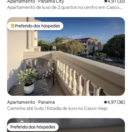
Apartamento ⋅ Panama City
4,97 de uma a
4,97 (33)
Apartamento de luxo de 2 quartos no centro em Casco
Viejo
Preferido dos hóspedes
Entre os melhores preferidos dos hóspedes
Apartamento ⋅ Panamá
4,97 de uma a
4,97 (36)
Caminhe até tudo | Estadia de luxo no Casco Viejo
Preferido dos hóspedes
Preferido dos hóspedes