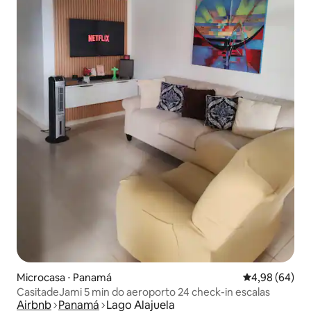
Microcasa ⋅ Panamá
4,98 de uma av
4,98 (64)
CasitadeJami 5 min do aeroporto 24 check-in escalas
Airbnb
Panamá
Lago Alajuela