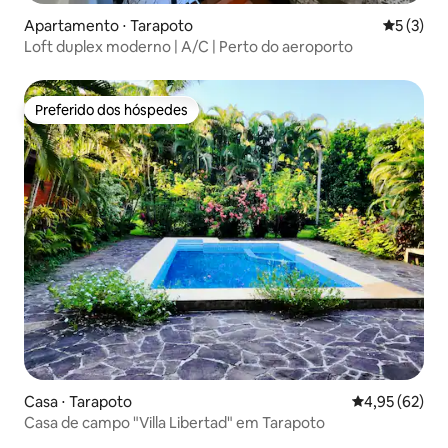
Apartamento ⋅ Tarapoto
5 de uma 
5 (3)
Loft duplex moderno | A/C | Perto do aeroporto
Preferido dos hóspedes
Preferido dos hóspedes
Casa ⋅ Tarapoto
4,95 de uma a
4,95 (62)
Casa de campo "Villa Libertad" em Tarapoto