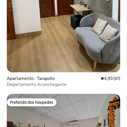
Apartamento ⋅ Tarapoto
4,93 de uma a
4,93 (41)
Departamento Aconchegante
Preferido dos hóspedes
Preferido dos hóspedes