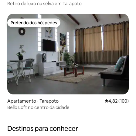
Retiro de luxo na selva em Tarapoto
Preferido dos hóspedes
Preferido dos hóspedes
Apartamento ⋅ Tarapoto
4,82 de uma av
4,82 (100)
Bello Loft no centro da cidade
Destinos para conhecer