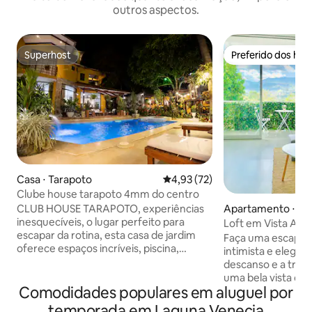
outros aspectos.
Superhost
Preferido dos hó
Superhost
Preferido dos hó
Casa ⋅ Tarapoto
4,93 de uma avaliação média de
4,93 (72)
Clube house tarapoto 4mm do centro
CLUB HOUSE TARAPOTO, experiências
Apartamento ⋅ Ta
inesquecíveis, o lugar perfeito para
Loft em Vista Ale
escapar da rotina, esta casa de jardim
Faça uma escapadi
oferece espaços incríveis, piscina,
intimista e elegan
jacuzzi, cachoeira, fogueira, caixa de
descanso e a tranq
areia, casa de crianças, pedestre e muito
uma bela vista do v
mais, a história continua dentro, com
Comodidades populares em aluguel por
espaços pensados 
uma grande cozinha, sala de jantar e sala
reconectar. A apenas 5 minutos do
temporada em Laguna Venecia