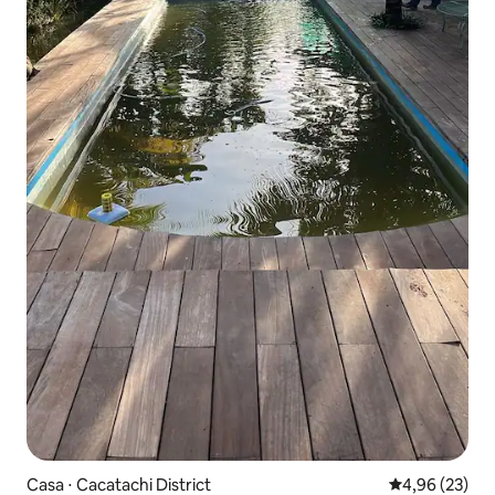
Casa ⋅ Cacatachi District
4,96 de uma a
4,96 (23)