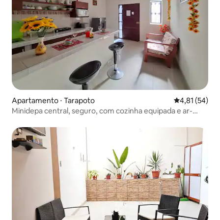
Apartamento ⋅ Tarapoto
4,81 de uma a
4,81 (54)
Minidepa central, seguro, com cozinha equipada e ar-
condicionado