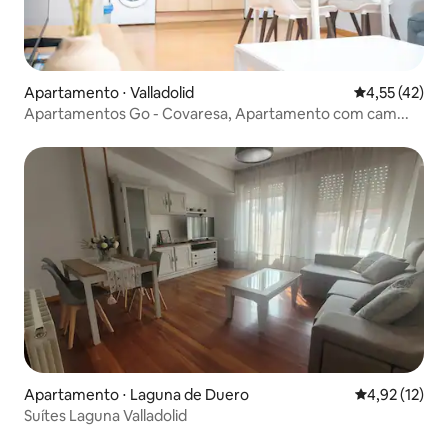
Apartamento ⋅ Valladolid
4,55 de uma a
4,55 (42)
Apartamentos Go - Covaresa, Apartamento com cam...
Apartamento ⋅ Laguna de Duero
4,92 de uma a
4,92 (12)
Suítes Laguna Valladolid