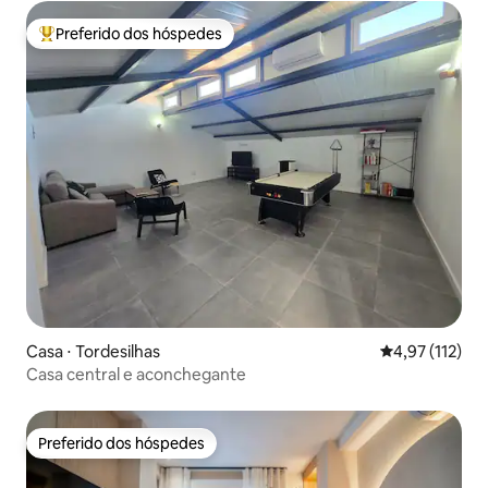
Preferido dos hóspedes
Entre os melhores preferidos dos hóspedes
Casa ⋅ Tordesilhas
4,97 de uma av
4,97 (112)
Casa central e aconchegante
Preferido dos hóspedes
Preferido dos hóspedes