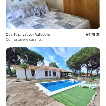
Quarto privativo ⋅ Valladolid
4,78 de uma 
4,78 (9)
Confortável e caseiro.