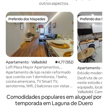
outros aspectos.
Preferido dos hóspedes
Preferido dos hó
Preferido dos hóspedes
Preferido dos hó
Apartamento ⋅ Valladolid
4,77 de uma avaliação média de 
4,77 (552)
Loft Plaza Mayor Apartamentos,
Apartamento ⋅ Val
Apartamento com...
Apartamento de lujo recién reformado
Estúdio moderno 
que cuenta con 1 dormitorios, 1 baño,
Desfrute de uma e
cocina americana, TV Smart TV,
neste estúdio ele
aerotermia, Wifi, 2 balcones con vistas a
equipado, localiz
Plaza Mayor y acceso sin contacto.
Valladolid. Cama de tamanho duplo e um
Tienes la independencia de un
Comodidades populares em aluguel por
sofá. Smart TV e 
apartamento: tu cocina, tu baño, tu sala
e aquecimento par
temporada em Laguna de Duero
de estar. En definitiva, intimidad y
qualquer momento