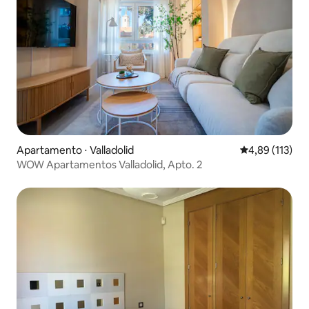
Apartamento ⋅ Valladolid
4,89 de uma av
4,89 (113)
WOW Apartamentos Valladolid, Apto. 2