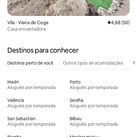
Vila ⋅ Viana de Cega
4,68 de uma a
4,68 (50)
Casa encantadora
Destinos para conhecer
Destinos perto de você
Outros tipos de acomodações
Pr
Madri
Porto
Aluguéis por temporada
Aluguéis por temporada
Valência
Sevilha
Aluguéis por temporada
Aluguéis por temporada
San Sebastián
Bilbau
Aluguéis por temporada
Aluguéis por temporada
Biarritz
Mostrar mais