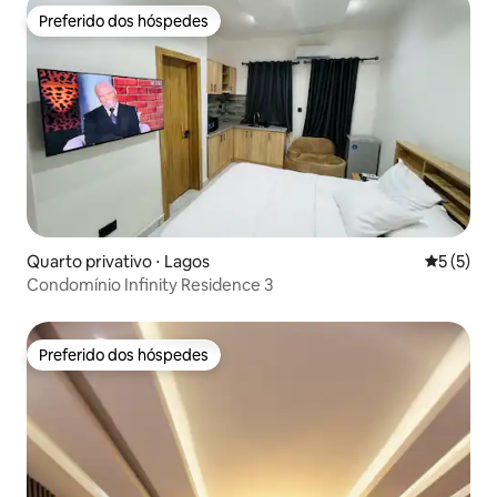
Preferido dos hóspedes
Preferido dos hóspedes
Quarto privativo ⋅ Lagos
5 de uma 
5 (5)
Condomínio Infinity Residence 3
Preferido dos hóspedes
Preferido dos hóspedes