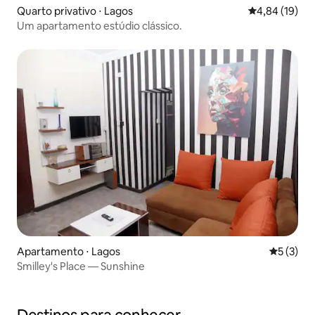
Quarto privativo ⋅ Lagos
4,84 de uma a
4,84 (19)
Um apartamento estúdio clássico.
Apartamento ⋅ Lagos
5 de uma 
5 (3)
Smilley's Place — Sunshine