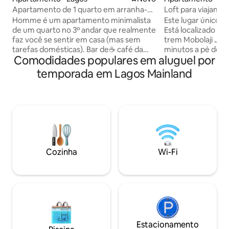
Apartamento de 1 quarto em arranha-
Loft para viajante
céu com cobertura e academia
Homme é um apartamento minimalista
Este lugar único t
de um quarto no 3º andar que realmente
Está localizado em
faz você se sentir em casa (mas sem
trem Mobolaji Joh
tarefas domésticas). Bar de☕️ café da
minutos a pé do c
Comodidades populares em aluguel por
manhã (seleção gratuita de chá e
opções de restaur
biscoitos fornecidos) Cozinha 🍳
supermercados. Fá
temporada em Lagos Mainland
totalmente equipada com
ponte continenta
eletrodomésticos de alta qualidade
totalmente equip
Smart TV de📺 55" com Netflix 🌐 Wi-Fi
regular, seguranç
rápido 🏙️ Terraço (para receber amigos
banheiro para visit
ou um jantar intimista, preço alto) 🏋
condicionado, Inte
Academia 🚗 Estacionamento gratuito
velocidade, TV int
no local Segurança 🔐 24h 🛋️ Sofá de
serviço de limpeza
múltiplas funções 💡Eletricidade 24
apartamento, fech
Cozinha
Wi-Fi
horas por dia, 7 dias por semana,
último, vista incrí
fornecida pela rede, painéis solares,
topo do edifício
inversor solar e bateria de lítio + gerador
a diesel.
Estacionamento