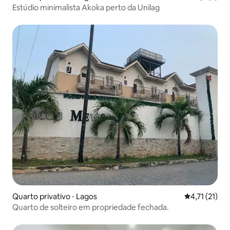
Estúdio minimalista Akoka perto da Unilag
Quarto privativo ⋅ Lagos
4,71 de uma a
4,71 (21)
Quarto de solteiro em propriedade fechada.