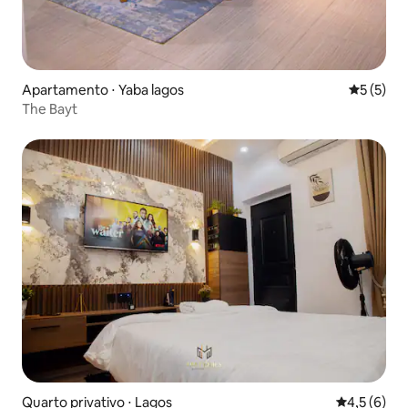
Apartamento ⋅ Yaba lagos
5 de uma 
5 (5)
The Bayt
Quarto privativo ⋅ Lagos
4,5 de uma 
4,5 (6)