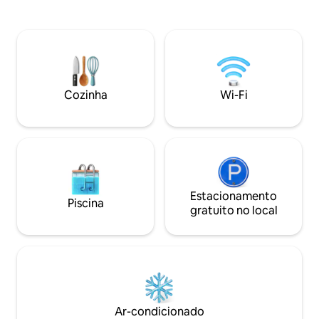
camas de 1,5 m. 1 
condicionado no salão e em 2 quartos,
ventiladores de te
ventilador de teto, Wi-Fi, vista para o
totalmente equipad
exterior. Você vai se sentir em casa.
sala de estar com 
Inclui máquina de lavar roupa e área
privativa. Nas pro
privativa interna para estender roupas.
encontrará um pa
A fatura é feita.
Estádio de Pucallpa
Cozinha
Wi-Fi
Estacionamento
Piscina
gratuito no local
Ar-condicionado