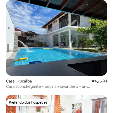
Casa ⋅ Pucallpa
4,75 de uma 
4,75 (4)
Casa aconchegante + piscina + lavanderia + ar-
condicionado + estacionamento + terraço em Pucallpa
Preferido dos hóspedes
Preferido dos hóspedes