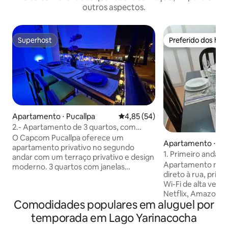
outros aspectos.
Superhost
Preferido dos hó
Superhost
Preferido dos hó
Apartamento ⋅ Pucallpa
4,85 de uma avaliação média de
4,85 (54)
2.- Apartamento de 3 quartos, com
terraço e ar-condicionado
O Capcom Pucallpa oferece um
Apartamento ⋅ Puc
apartamento privativo no segundo
1. Primeiro andar/
andar com um terraço privativo e design
alto/Porta para a 
Apartamento no pr
moderno. 3 quartos com janelas
direto à rua, priva
externas, uma cama QUEEN (1,50
Wi-Fi de alta velo
metros x 2 metros), uma cama de casal,
Netflix, Amazon Pr
uma cama de solteiro e um sofá-cama
Comodidades populares em aluguel por
quarteirões da Pla
triplo. 2 banheiros, sala de estar com
quartos: um de c
SMART TV, cozinha/sala de jantar e
temporada em Lago Yarinacocha
size, Smart TV e o
terraço com mesa de jantar externa. Ar