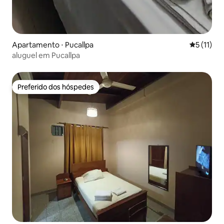
Apartamento ⋅ Pucallpa
5 de uma a
5 (11)
aluguel em Pucallpa
Preferido dos hóspedes
Preferido dos hóspedes