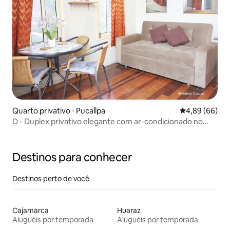
Quarto privativo ⋅ Pucallpa
4,89 de uma av
4,89 (66)
D - Duplex privativo elegante com ar-condicionado no
centro da cidade
Destinos para conhecer
Destinos perto de você
Cajamarca
Huaraz
Aluguéis por temporada
Aluguéis por temporada