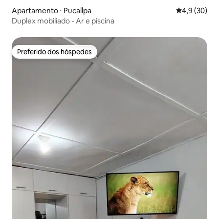
Apartamento ⋅ Pucallpa
4,9 de uma a
4,9 (30)
Duplex mobiliado - Ar e piscina
Preferido dos hóspedes
Preferido dos hóspedes