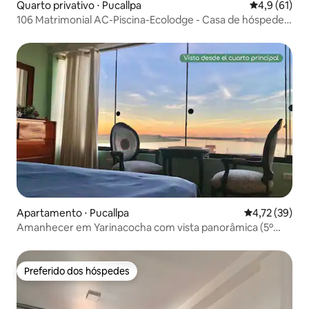
Quarto privativo ⋅ Pucallpa
4,9 de uma a
4,9 (61)
106 Matrimonial AC-Piscina-Ecolodge - Casa de hóspedes
ecológica
Apartamento ⋅ Pucallpa
4,72 de uma a
4,72 (39)
Amanhecer em Yarinacocha com vista panorâmica (5º
andar)
Preferido dos hóspedes
Preferido dos hóspedes