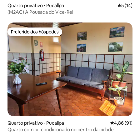
Quarto privativo ⋅ Pucallpa
5 de uma a
5 (14)
(M2AC) A Pousada do Vice-Rei
Preferido dos hóspedes
Preferido dos hóspedes
Quarto privativo ⋅ Pucallpa
4,86 de uma a
4,86 (91)
Quarto com ar-condicionado no centro da cidade