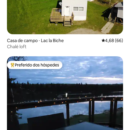
Casa de campo ⋅ Lac la Biche
4,68 de uma av
4,68 (66)
Chalé loft
Preferido dos hóspedes
Entre os melhores preferidos dos hóspedes