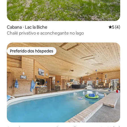
Cabana ⋅ Lac la Biche
5 de uma 
5 (4)
Chalé privativo e aconchegante no lago
Preferido dos hóspedes
Preferido dos hóspedes