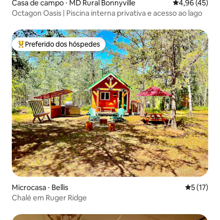
Casa de campo ⋅ MD Rural Bonnyville
4,96 de uma a
4,96 (45)
Octagon Oasis | Piscina interna privativa e acesso ao lago
Preferido dos hóspedes
Entre os melhores preferidos dos hóspedes
Microcasa ⋅ Bellis
5 de uma a
5 (17)
Chalé em Ruger Ridge