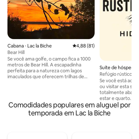
Cabana ⋅ Lac la Biche
4,88 de uma avaliação média de
4,88 (81)
Bear Hill
Se você ama golfe, o campo fica a 1000
metros de Bear Hill. A escapadinha
Suíte de hóspedes ⋅
perfeita para a natureza com lagos
he
Refúgio rústico
imaculados que oferecem trilhas de
Se você está aqui p
pesca, passeios de barco, ciclismo e
ou visitar esta su
caminhadas. O acampamento e o uso
totalmente abastec
diurno da Ilha da Igreja de Sir Winston
estar e quarto. Nos
estão bem na nossa porta dos fundos.
Comodidades populares em aluguel por
minutos de Lac La
Traga sua canoa, caiaque ou outros
Possui trilhas par
temporada em Lac la Biche
brinquedos de esportes aquáticos e
floresta, área de f
aproveite o tempo em um dos principais
estrutura de lazer
lagos de Alberta. A casa perfeita com
de churrasco ao ar
uma lareira a lenha para relaxar, ler ou se
estacionamento pa
concentrar na escrita. Festas não são