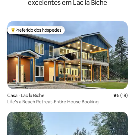
excelentes em Lac la Biche
Preferido dos hóspedes
Entre os melhores preferidos dos hóspedes
Casa ⋅ Lac la Biche
5 de uma a
5 (18)
Life's a Beach Retreat-Entire House Booking