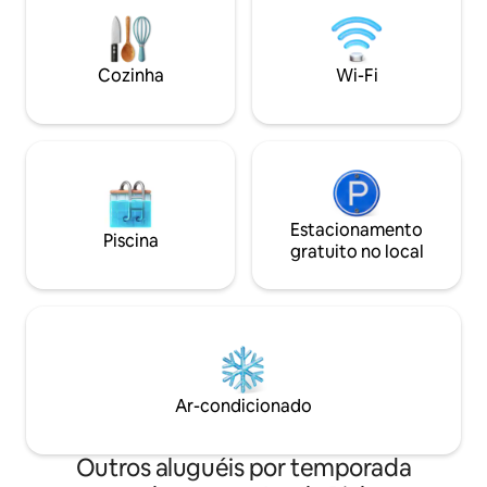
e de grandes dimensões. Se v
permitidas, enquanto recebemos
interessado, há 
pequenas reuniões. Envie-nos uma
acampamento/trail
mensagem hoje!
inclui energia e fi
Cozinha
Wi-Fi
casa principal. Ele pode acomodar várias
unidades.
Estacionamento
Piscina
gratuito no local
Ar-condicionado
Outros aluguéis por temporada