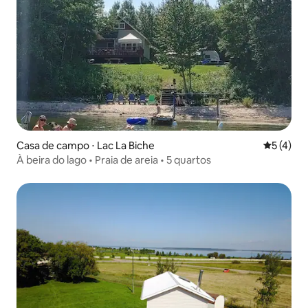
Casa de campo ⋅ Lac La Biche
5 de uma 
5 (4)
À beira do lago • Praia de areia • 5 quartos