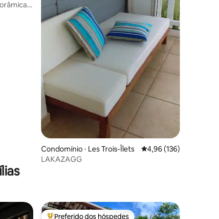
orâmica -
ções
Condomínio ⋅ Les Trois-Îlets
4,96 de uma avaliação 
4,96 (136)
LAKAZAGG
lias
Preferido dos hóspedes