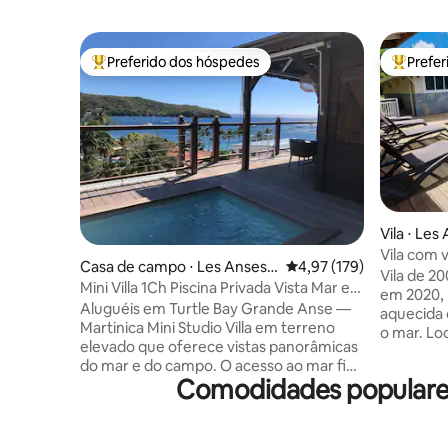
Preferido dos hóspedes
Prefe
Entre os melhores preferidos dos hóspedes
Entre os
Vila ⋅ Les
Vila com v
Casa de campo ⋅ Les Anses-
4,97 de uma avaliação m
4,97 (179)
Anses d'A
Vila de 
d'Arlet
Mini Villa 1Ch Piscina Privada Vista Mar e
em 2020, p
Acesso Mar
Aluguéis em Turtle Bay Grande Anse —
aquecida 
Martinica Mini Studio Villa em terreno
o mar. Loc
elevado que oferece vistas panorâmicas
Anses d'Ar
do mar e do campo. O acesso ao mar fica
minutos da
Comodidades populares
a 50 m a pé. Praia conhecida por suas
(carro ess
muitas tartarugas verdes visíveis com
para 8 pe
máscara de mergulho e barbatanas
condicion
durante todo o ano. Composto por um
3 banheir