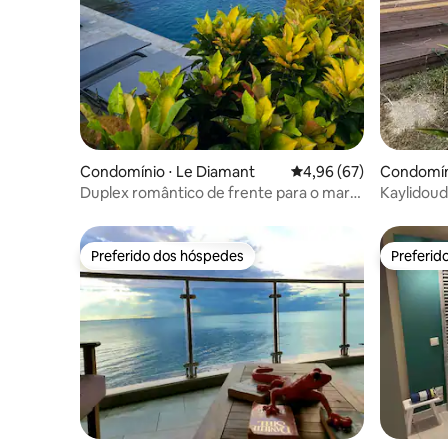
Condomínio ⋅ Le Diamant
4,96 de uma avaliação 
4,96 (67)
Condomíni
Duplex romântico de frente para o mar
Kaylidoud
com vista para o Rocher
mar calmo
Preferido dos hóspedes
Preferid
Preferido dos hóspedes
Preferid