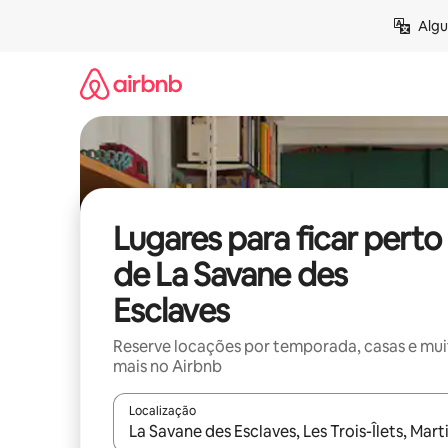
Pular
Algu
para
o
conteúdo
Lugares para ficar perto
de La Savane des
Esclaves
Reserve locações por temporada, casas e mu
mais no Airbnb
Localização
Quando os resultados estiverem disponíveis, expl