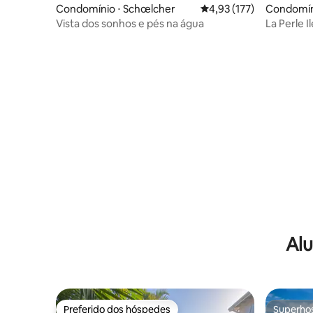
Condomínio ⋅ Schœlcher
4,93 de uma avaliação m
4,93 (177)
Condomíni
Vista dos sonhos e pés na água
La Perle 
o mar.
Alu
Preferido dos hóspedes
Superho