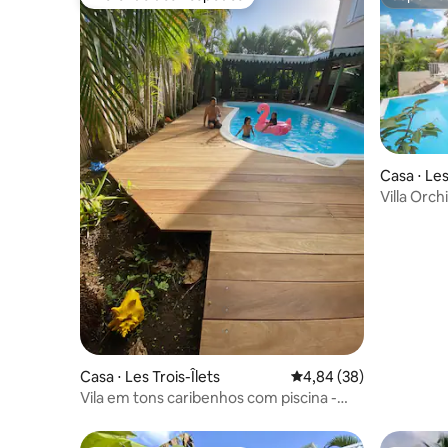
Preferido dos hóspedes
Superho
Casa ⋅ Les
Villa Orch
Casa ⋅ Les Trois-Îlets
4,84 de uma avaliação 
4,84 (38)
Vila em tons caribenhos com piscina -
Trois Îlets