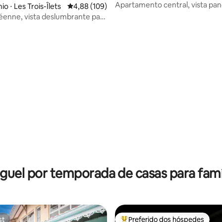
e
Apartamento central, vista pan
édia de 5, 177 avaliações
o ⋅ Les Trois-Îlets
4,88 de uma avaliação média de 5, 109 avalia
4,88 (109)
Madin'Pop 305
Iléenne, vista deslumbrante para
guel por temporada de casas para famí
st
Preferido dos hóspedes