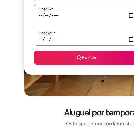
Check-in
Checkout
Buscar
Aluguel por tempora
Os hóspedes concordam: estas