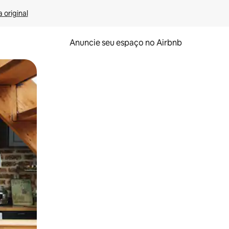
 original
Anuncie seu espaço no Airbnb
 deslizando o dedo na tela.