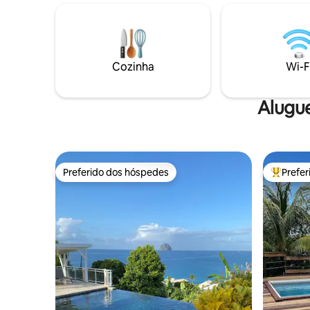
quarto com ar condicionado com rede
de estar, 
mosquiteira, um banheiro com chuveiro,
estaciona
uma cozinha totalmente equipada no
proprietá
terraço coberto e uma piscina privativa
conforto
de 2 m x 3 m no terraço aberto.
Cozinha
Wi-F
Restaurante TiSable a 50 m e pequenas
lojas a 500 m.
Alugu
Preferido dos hóspedes
Prefe
Preferido dos hóspedes
Entre os