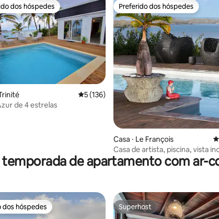
rido dos hóspedes
Preferido dos hóspedes
 melhores preferidos dos hóspedes
Preferido dos hóspedes
Trinité
5 de uma avaliação média de 5, 136 avalia
5 (136)
Azur de 4 estrelas
média de 5, 15 avaliações
Casa ⋅ Le François
4
Casa de artista, piscina, vista in
r temporada de apartamento com ar-c
o mar
o dos hóspedes
Superhost
o dos hóspedes
Superhost