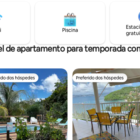
hóspedes. Ele está disponível 
2 vestiários, um
solicitação. A localização dos b
mento privativo (3 carros) Os
garante o distanciamento socia
rios focaram na qualidade e
necessário para a sua tranquili
 do equipamento.
Acesso autônomo possível por 
Estac
i
Piscina
chaves.
gratui
el de apartamento para temporada com
rido dos hóspedes
Preferido dos hóspedes
 melhores preferidos dos hóspedes
Preferido dos hóspedes