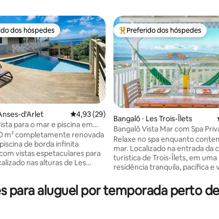
rido dos hóspedes
Preferido dos hóspedes
 melhores preferidos dos hóspedes
Entre os melhores preferidos d
 Anses-d'Arlet
4,93 de uma avaliação média de 5, 29 avalia
4,93 (29)
Bangalô ⋅ Les Trois-Îlets
ista para o mar e piscina em
Bangalô Vista Mar com Spa Priv
édia de 5, 179 avaliações
rlet 4*
200 m² completamente renovada
Relaxe no spa enquanto conte
iscina de borda infinita
mar. Localizado na entrada da 
com vistas espetaculares para
turística de Trois-Îlets, em uma
alizado nas alturas de Les
residência tranquila, pacífica e 
let, ao sul da Martinica, a 3
este bangalô de madeira de lux
 praia de carro e da aldeia
aninhado em um jardim tropical
 para aluguel por temporada perto de 
encial). Vila independente ideal
decorado em um espírito íntimo
ssoas, 4 quartos com ar
Nosso protocolo de saúde COV
ado, 2 banheiros com chuveiro,
garante a segurança dos nosso
os, cozinha equipada, uma sala