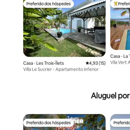
Preferido dos hóspedes
Prefe
Preferido dos hóspedes
Entre os
Casa ⋅ La 
Vila Vert 
Casa ⋅ Les Trois-Îlets
4,93 de uma avaliação 
4,93 (15)
Villa Le Sucrier - Apartamento inferior
Aluguel po
Preferido dos hóspedes
Preferid
Preferido dos hóspedes
Preferid