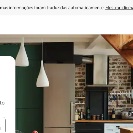
mas informações foram traduzidas automaticamente. 
Mostrar idioma
ito
ore-os usando as seta para cima e para baixo do teclado ou tocando e