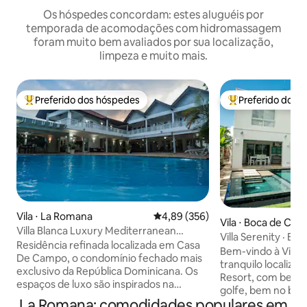
Os hóspedes concordam: estes aluguéis por
temporada de acomodações com hidromassagem
foram muito bem avaliados por sua localização,
limpeza e muito mais.
Preferido dos hóspedes
Preferido dos 
Entre os melhores preferidos dos hóspedes
Entre os melhore
Vila ⋅ La Romana
4,89 de uma avaliação média de 
4,89 (356)
Vila ⋅ Boca de Cha
Villa Blanca Luxury Mediterranean
Villa Serenity · B
Abode
Residência refinada localizada em Casa
Bem-vindo à Villa 
De Campo, o condomínio fechado mais
tranquilo localizad
exclusivo da República Dominicana. Os
Resort, com belas
espaços de luxo são inspirados na
golfe, bem no buraco 17. Per
arquitetura típica mediterrânea-
La Romana: comodidades populares em
uma viagem em famí