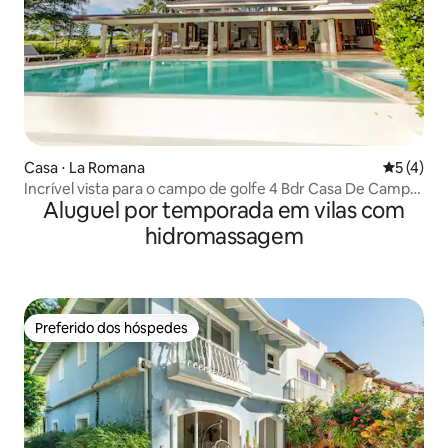
Casa ⋅ La Romana
5 de uma 
5 (4)
Incrível vista para o campo de golfe 4 Bdr Casa De Campo
Aluguel por temporada em vilas com
Lux Villa
hidromassagem
Preferido dos hóspedes
Preferido dos hóspedes