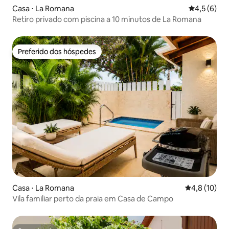
Casa ⋅ La Romana
4,5 de uma 
4,5 (6)
Retiro privado com piscina a 10 minutos de La Romana
Preferido dos hóspedes
Preferido dos hóspedes
Casa ⋅ La Romana
4,8 de uma a
4,8 (10)
Vila familiar perto da praia em Casa de Campo