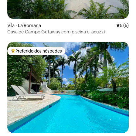
Vila ⋅ La Romana
5 de uma 
5 (5)
Casa de Campo Getaway com piscina e jacuzzi
Preferido dos hóspedes
Entre os melhores preferidos dos hóspedes