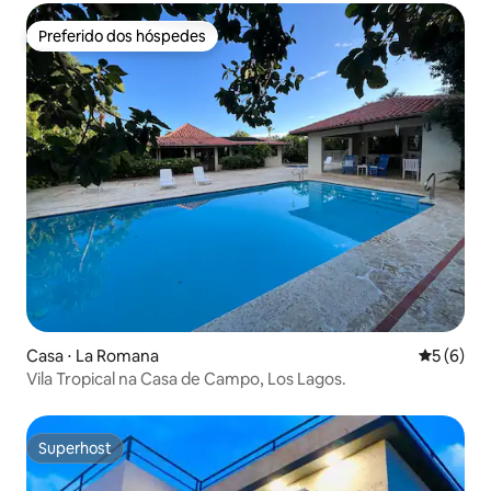
Preferido dos hóspedes
Preferido dos hóspedes
Casa ⋅ La Romana
5 de uma 
5 (6)
Vila Tropical na Casa de Campo, Los Lagos.
Superhost
Superhost