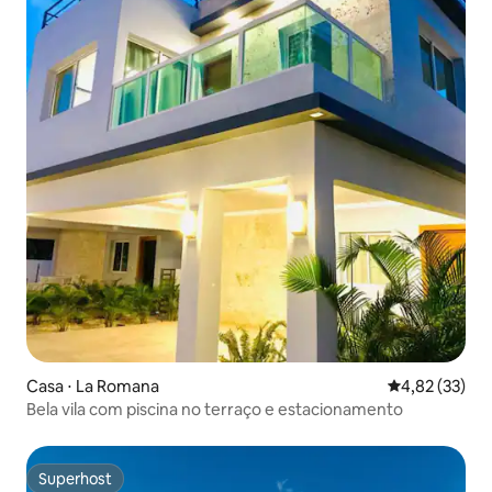
Casa ⋅ La Romana
4,82 de uma a
4,82 (33)
Bela vila com piscina no terraço e estacionamento
Superhost
Superhost