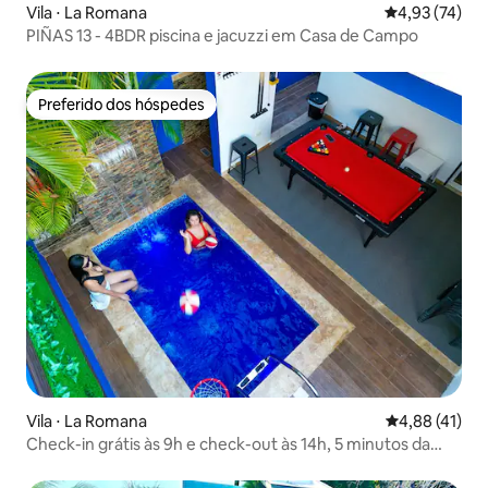
Vila ⋅ La Romana
4,93 de uma a
4,93 (74)
PIÑAS 13 - 4BDR piscina e jacuzzi em Casa de Campo
Preferido dos hóspedes
Preferido dos hóspedes
Vila ⋅ La Romana
4,88 de uma a
4,88 (41)
Check-in grátis às 9h e check-out às 14h, 5 minutos da
praia/piscina/jogos