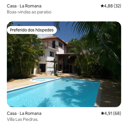
Casa ⋅ La Romana
4,88 de uma a
4,88 (32)
Boas-vindas ao paraíso
Preferido dos hóspedes
Preferido dos hóspedes
Casa ⋅ La Romana
4,91 de uma a
4,91 (68)
Villa Las Piedras.