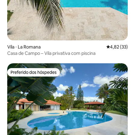
Vila ⋅ La Romana
4,82 de uma a
4,82 (33)
Casa de Campo – Vila privativa com piscina
Preferido dos hóspedes
Preferido dos hóspedes