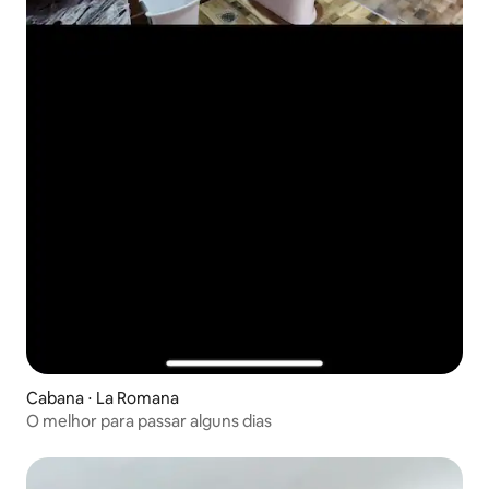
Cabana ⋅ La Romana
O melhor para passar alguns dias