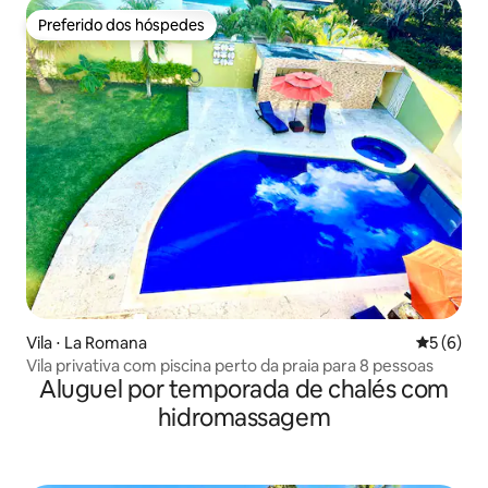
Preferido dos hóspedes
Preferido dos hóspedes
Vila ⋅ La Romana
5 de uma 
5 (6)
Vila privativa com piscina perto da praia para 8 pessoas
Aluguel por temporada de chalés com
hidromassagem