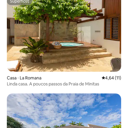
Superhost
Superhost
Casa ⋅ La Romana
4,64 de uma a
4,64 (11)
Linda casa. A poucos passos da Praia de Minitas