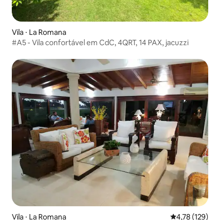
Vila ⋅ La Romana
#A5 - Vila confortável em CdC, 4QRT, 14 PAX, jacuzzi
Vila ⋅ La Romana
4,78 de uma av
4,78 (129)