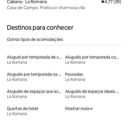
Cabana ⋅ La Romana
4,77 de uma a
4,77 (39)
Casa de Campo. Prática e charmosa vila
Destinos para conhecer
Outros tipos de acomodações
Aluguel por temporada de casas de hóspedes
Aluguéis por temporada com café da manhã
La Romana
La Romana
Aluguéis por temporada na orla
Pousadas
La Romana
La Romana
Aluguéis de espaços que aceitam animais de estimação
Aluguéis de espaços ideais para famílias
La Romana
La Romana
Quartos de hotel
Mostrar mais
La Romana