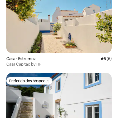
Casa ⋅ Estremoz
5 de uma 
5 (6)
Casa Capitão by HF
Preferido dos hóspedes
Preferido dos hóspedes