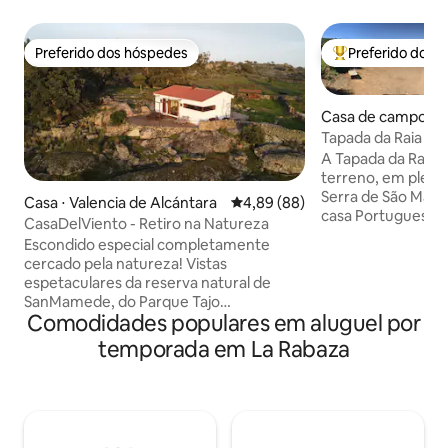
Preferido dos hóspedes
Preferido dos 
Preferido dos hóspedes
Entre os melhore
Casa de campo ⋅ 
Tapada da Raia
A Tapada da Raia p
terreno, em pleno
Serra de São Mame
Casa ⋅ Valencia de Alcántara
4,89 de uma avaliação média de
4,89 (88)
casa Portuguesa, p
CasaDelViento - Retiro na Natureza
com Espanha). Dur
Escondido especial completamente
refúgio anti-stress
cercado pela natureza! Vistas
decidiu abrir as p
espetaculares da reserva natural de
passar uns dias re
SanMamede, do Parque Tajo
Natureza. A casa de
Comodidades populares em aluguel por
Internacional e da zona ZEPA del
apresenta as com
RioSever. A casa é uma base fantástica
temporada em La Rabaza
para umas férias r
para visitar as antigas cidades de LaRaya
confusão da cidad
Luso, maravilhar-se com o autêntico
parece demorar ma
folclore espanhol e português, caminhar
Esperemos que go
pela natureza selvagem circundante e
numerosos restos e menires