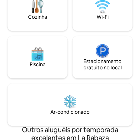
megalíticos. E não por último, também
para relaxar e curtir a paisagem e
pássaros voando enquanto bebem um
Cozinha
Wi-Fi
vinho local e algumas tapas. Bem-vindo!
Estacionamento
Piscina
gratuito no local
Ar-condicionado
Outros aluguéis por temporada
excelentes em La Rabaza