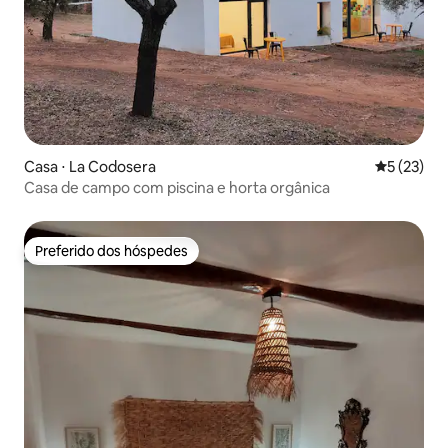
Casa ⋅ La Codosera
5 de uma a
5 (23)
Casa de campo com piscina e horta orgânica
Preferido dos hóspedes
Preferido dos hóspedes