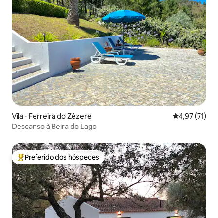
Vila ⋅ Ferreira do Zêzere
4,97 de uma a
4,97 (71)
Descanso à Beira do Lago
Preferido dos hóspedes
Entre os melhores preferidos dos hóspedes