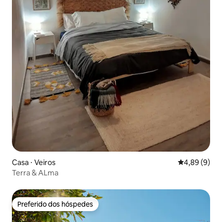
Casa ⋅ Veiros
4,89 de uma 
4,89 (9)
Terra & ALma
Preferido dos hóspedes
Preferido dos hóspedes