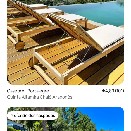
Casebre ⋅ Portalegre
4,83 de uma av
4,83 (101)
Quinta Altamira Chalé Aragonês
Preferido dos hóspedes
Preferido dos hóspedes