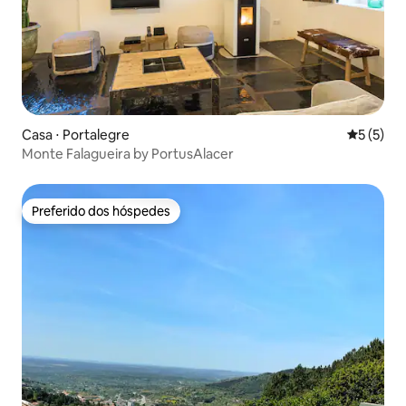
Casa ⋅ Portalegre
5 de uma 
5 (5)
Monte Falagueira by PortusAlacer
Preferido dos hóspedes
Preferido dos hóspedes