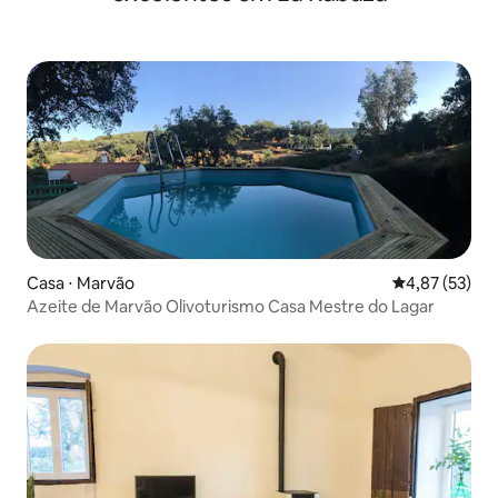
Casa ⋅ Marvão
4,87 de uma a
4,87 (53)
Azeite de Marvão Olivoturismo Casa Mestre do Lagar