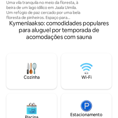
garagem é o camin
Uma vila tranquila no meio da floresta, à
A lenha está inclu
beira de um lago idílico em Jaala Uimila.
tem boas conexõe
Um refúgio de paz cercado por uma bela
para a cabana, exc
floresta de pinheiros. Espaço para
15.4). Os hóspede
Kymenlaakso: comodidades populares
respirar e se desconectar da agitação da
barco a remo e do
vida cotidiana, cercado por uma floresta
para aluguel por temporada de
coletes salva-vida
selvagem autêntica. Uma vila
Kouvola podem se
acomodações com sauna
aconchegante, bem equipada e
km de distância. 
prontidão para o inverno, que acomoda
Verla fica a 10 km 
confortavelmente de 2 a 4 pessoas. Em
conexão com a vila, uma sauna de barril
aquecida a lenha, de onde você pode
facilmente nadar ao longo do cais. O
terreno próximo oferece trilhas sinuosas
e campos de frutas silvestres para várias
Cozinha
Wi-Fi
atividades ao ar livre.
Estacionamento
Piscina