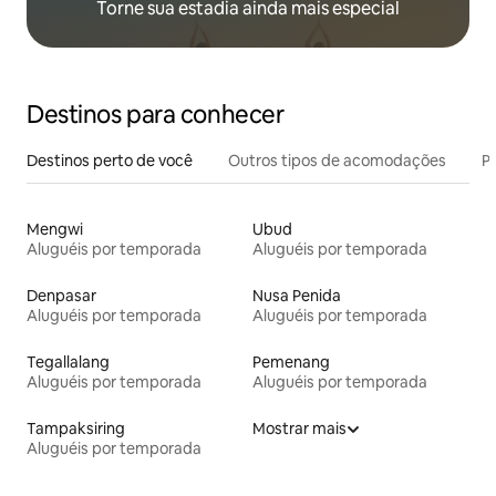
Torne sua estadia ainda mais especial
Destinos para conhecer
Destinos perto de você
Outros tipos de acomodações
Pr
Mengwi
Ubud
Aluguéis por temporada
Aluguéis por temporada
Denpasar
Nusa Penida
Aluguéis por temporada
Aluguéis por temporada
Tegallalang
Pemenang
Aluguéis por temporada
Aluguéis por temporada
Tampaksiring
Mostrar mais
Aluguéis por temporada