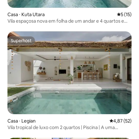
Casa ⋅ Kuta Utara
5 de uma a
5 (15)
Vila espaçosa nova em folha de um andar e 4 quartos em
Umalas
Superhost
Superhost
Casa ⋅ Legian
4,87 de uma a
4,87 (52)
Vila tropical de luxo com 2 quartos | Piscina | A uma
caminhada da praia