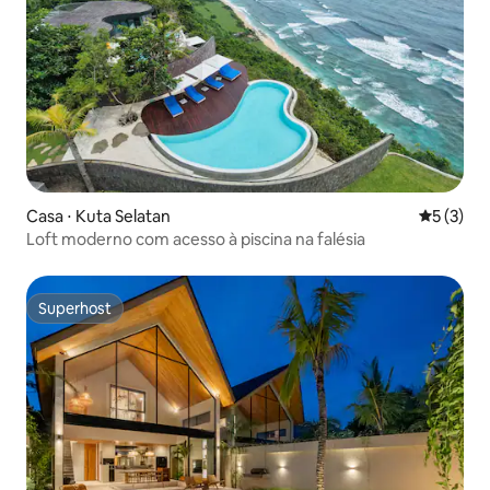
Casa ⋅ Kuta Selatan
5 de uma 
5 (3)
Loft moderno com acesso à piscina na falésia
Superhost
Superhost