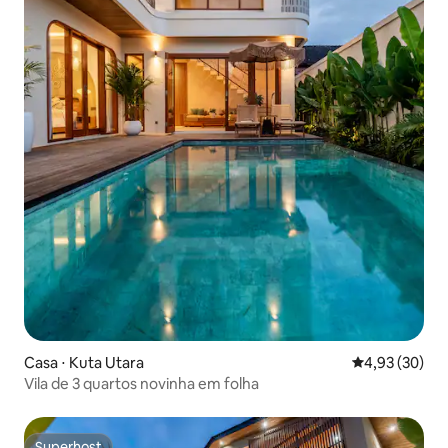
Casa ⋅ Kuta Utara
4,93 de uma a
4,93 (30)
Vila de 3 quartos novinha em folha
Superhost