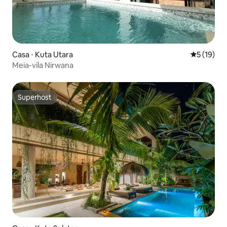
Casa ⋅ Kuta Utara
5 de uma a
5 (19)
Meia-vila Nirwana
Superhost
Superhost