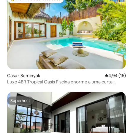
Entre os melhores preferidos dos hóspedes
Casa ⋅ Seminyak
4,94 de uma a
4,94 (16)
Luxo 4BR Tropical Oasis Piscina enorme a uma curta
caminhada da praia
Superhost
Superhost