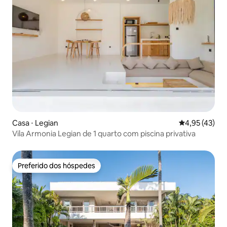
Casa ⋅ Legian
4,95 de uma a
4,95 (43)
Vila Armonia Legian de 1 quarto com piscina privativa
Preferido dos hóspedes
Preferido dos hóspedes