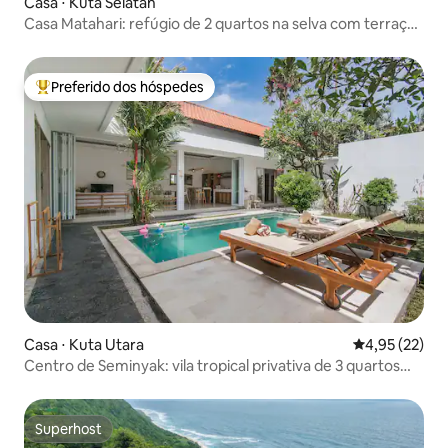
Casa ⋅ Kuta Selatan
Casa Matahari: refúgio de 2 quartos na selva com terraço
para ver o pôr do sol
Preferido dos hóspedes
Entre os melhores preferidos dos hóspedes
Casa ⋅ Kuta Utara
4,95 de uma a
4,95 (22)
Centro de Seminyak: vila tropical privativa de 3 quartos
com piscina
Superhost
Superhost