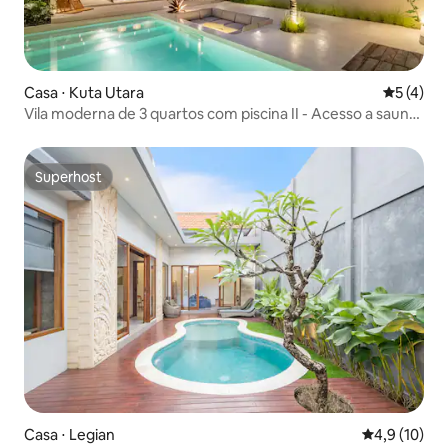
Casa ⋅ Kuta Utara
5 de uma 
5 (4)
Vila moderna de 3 quartos com piscina II - Acesso a sauna
a vapor e sauna
Superhost
Superhost
Casa ⋅ Legian
4,9 de uma a
4,9 (10)