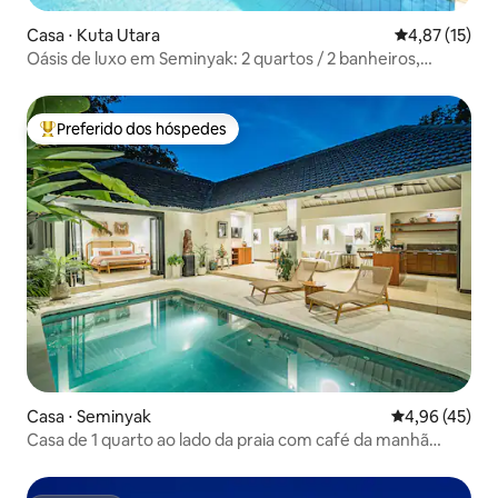
Casa ⋅ Kuta Utara
4,87 de uma a
4,87 (15)
Oásis de luxo em Seminyak: 2 quartos / 2 banheiros,
excelente localização 002
Preferido dos hóspedes
Entre os melhores preferidos dos hóspedes
Casa ⋅ Seminyak
4,96 de uma a
4,96 (45)
Casa de 1 quarto ao lado da praia com café da manhã
flutuante