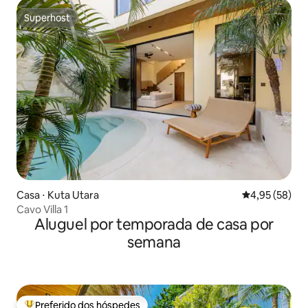
Superhost
Superhost
Casa ⋅ Kuta Utara
4,95 de uma a
4,95 (58)
Cavo Villa 1
Aluguel por temporada de casa por
semana
Preferido dos hóspedes