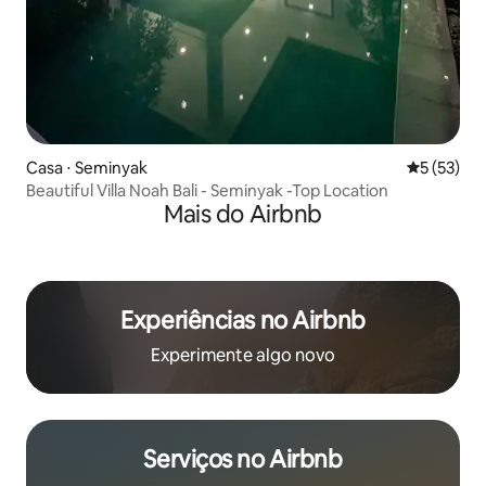
Casa ⋅ Seminyak
5 de uma a
5 (53)
Beautiful Villa Noah Bali - Seminyak -Top Location
Mais do Airbnb
Experiências no Airbnb
Experimente algo novo
Serviços no Airbnb