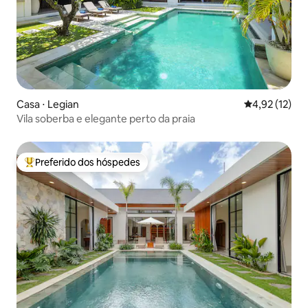
Casa ⋅ Legian
4,92 de uma a
4,92 (12)
Vila soberba e elegante perto da praia
Preferido dos hóspedes
Entre os melhores preferidos dos hóspedes