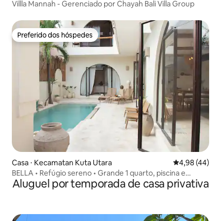
Villla Mannah - Gerenciado por Chayah Bali Villa Group
Preferido dos hóspedes
Preferido dos hóspedes
Casa ⋅ Kecamatan Kuta Utara
4,98 de uma a
4,98 (44)
BELLA • Refúgio sereno • Grande 1 quarto, piscina e
Aluguel por temporada de casa privativa
cinema