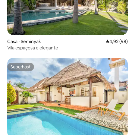
Casa ⋅ Seminyak
4,92 de uma a
4,92 (98)
Vila espaçosa e elegante
Superhost
Superhost