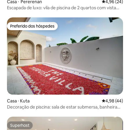
Casa ⋅ Pererenan
4,96 de uma a
4,96 (24)
Escapada de luxo: vila de piscina de 2 quartos com vista
exuberante
Preferido dos hóspedes
Preferido dos hóspedes
Casa ⋅ Kuta
4,98 de uma a
4,98 (44)
Decoração de piscina: sala de estar submersa, banheira
de mármore, spa, espreguiçadeira
Superhost
Superhost