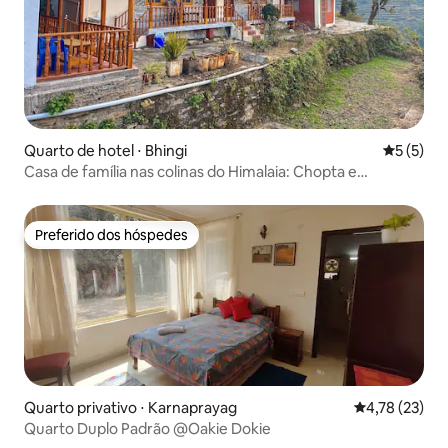
Quarto de hotel ⋅ Bhingi
5 de uma 
5 (5)
Casa de família nas colinas do Himalaia: Chopta e
Tungnath
Preferido dos hóspedes
Preferido dos hóspedes
Quarto privativo ⋅ Karnaprayag
4,78 de uma a
4,78 (23)
Quarto Duplo Padrão @Oakie Dokie