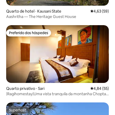
Quarto de hotel ⋅ Kausani State
4,63 de uma a
4,63 (59)
Aashritha — The Heritage Guest House
Preferido dos hóspedes
Preferido dos hóspedes
Quarto privativo ⋅ Sari
4,84 de uma a
4,84 (55)
|Ragihomestay|Uma vista tranquila da montanha Chopta
Sari
Superhost
Superhost