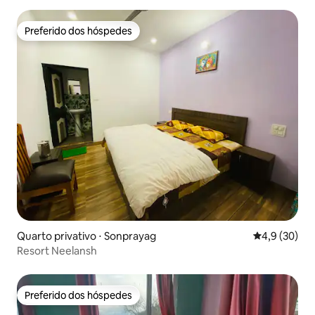
Preferido dos hóspedes
Preferido dos hóspedes
Quarto privativo ⋅ Sonprayag
4,9 de uma a
4,9 (30)
Resort Neelansh
Preferido dos hóspedes
Preferido dos hóspedes