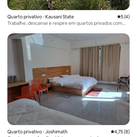
Quarto privativo ⋅ Kausani State
5 de uma 
5 (4)
Trabalhe, descanse e respire em quartos privados com
Wi-Fi
Quarto privativo ⋅ Joshimath
4,75 de uma 
4,75 (8)