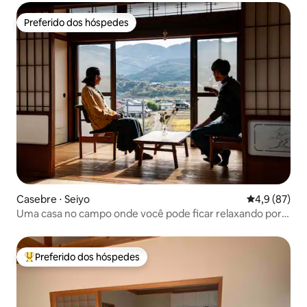
Preferido dos hóspedes
Preferido dos hóspedes
Casebre ⋅ Seiyo
4,9 de uma a
4,9 (87)
Uma casa no campo onde você pode ficar relaxando por
horas
Preferido dos hóspedes
Entre os melhores preferidos dos hóspedes