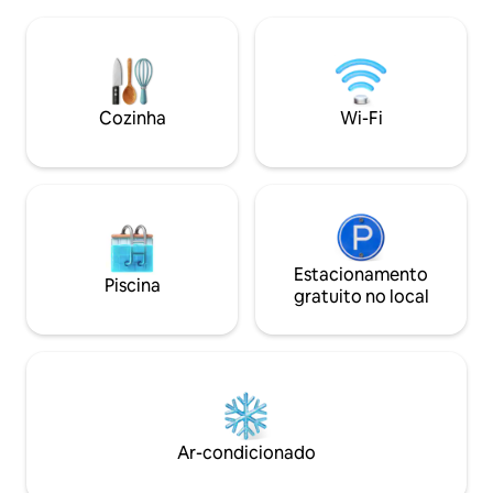
usará um tapete e
montanhas se estende. Você pode
preço muda duran
apreciar a paisagem que muda a cada
Demora 20 minutos
estação da sala de estar e do solário. A
mais próxima, ent
acomodação pode receber até 6
carro Por favor, n
pessoas. Também disponibilizamos
algumas estradas e
Cozinha
Wi-Fi
cadeiras de bebê, banheiras de bebê,
circundante. Esta
futons de bebê e brinquedos para que
no local Há tamb
as famílias com crianças pequenas
estacionamento f
também possam se sentir confortáveis.
toalhas, futons, 
Também está equipada com uma
lavar roupa, gelad
cozinha aberta com máquina de lavar
panela de arroz, s
louça, um deck no jardim para churrasco
sabonete e xamp
e uma banheira de madeira de hinoki.
Estacionamento
Há uma mesa de c
Piscina
Fica a cerca de 40 minutos de carro do
Há uma pequena q
gratuito no local
Aeroporto de Kochi, com fácil acesso
disponível, então,
também da Estação de Kochi, e é uma
em uma loja de d
localização conveniente como base para
uma loja de 100 ienes. Eu recome
passear por Shikoku. Localizado na bacia
um passeio porque 
do rio Niyodo, também fica a uma hora
melhor Há insetos
de distância do popular ponto turístico
está nas proximid
do rio Niyodo, conhecido como "o rio
peixes tropicais az
Ar-condicionado
cristalino milagroso". O acesso a
Você pode ver Kyu
Matsuyama e Takamatsu também é
Informações do◉ b