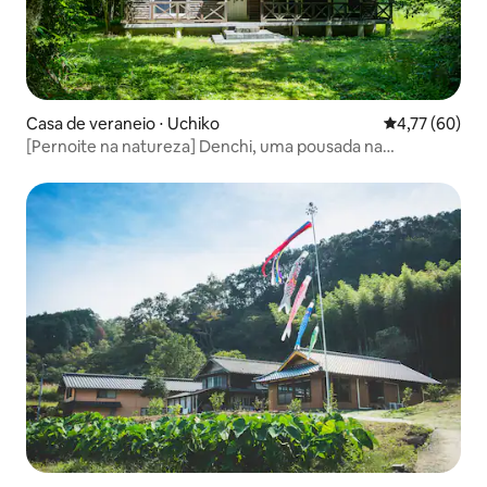
Casa de veraneio ⋅ Uchiko
4,77 de uma a
4,77 (60)
[Pernoite na natureza] Denchi, uma pousada na
montanha