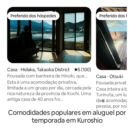
Preferido dos hóspedes
Preferido dos hó
Preferido dos hóspedes
Preferido dos hó
Casa ⋅ Hidaka, Takaoka District
5 de uma avaliação média de 
5 (100)
Pousada com banheira de Hinoki, que
Casa ⋅ Otsuki
pode ser reservada para um grupo por
Esta é uma acomodação privativa,
Pousada privativa
dia. Pequenas crianças são bem-vindas.
limitada a um grupo por dia, cercada pela
"Torino Uta", ond
Casa inteira à be
Confortável, após uma reforma
rica natureza da província de Kochi. Uma
de churrascos, ba
Turinuta, um lugar
completa. Você pode apreciar uma vista
antiga casa de 40 anos foi
enquanto assiste a
da◉ acomodação 8
panorâmica da paisagem rural do
cuidadosamente renovada e, mantendo
ienes por noite pa
pessoa, por noite
conforto da sua sala de estar.
as vigas e janelas antigas, foi
Comodidades populares em aluguel por
adicional
pessoa adicional, 
transformada em um espaço onde você
para menores de 2
temporada em Kuroshio
pode relaxar com a família e os amigos.
casa muito peque
Do lado de fora da janela, a paisagem
apenas duas camas
japonesa original de arrozais e