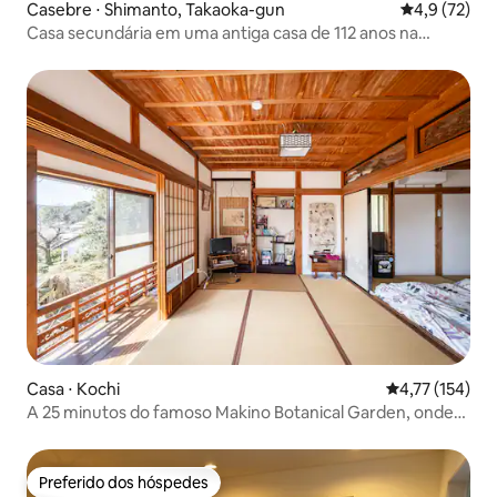
Casebre ⋅ Shimanto, Takaoka-gun
4,9 de uma a
4,9 (72)
Casa secundária em uma antiga casa de 112 anos na
margem do rio Shimanto, que foi reformada
Casa ⋅ Kochi
4,77 de uma av
4,77 (154)
A 25 minutos do famoso Makino Botanical Garden, onde
você pode ficar com seu animal de estimação
Preferido dos hóspedes
Preferido dos hóspedes