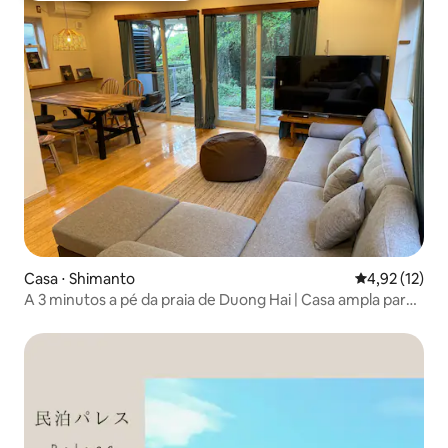
Casa ⋅ Shimanto
4,92 de uma a
4,92 (12)
A 3 minutos a pé da praia de Duong Hai | Casa ampla para
alugar em família ou com amigos | Capacidade para até 8
pessoas / Churrasqueira disponível