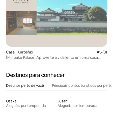
Casa ⋅ Kuroshio
5 de uma 
5 (3)
[Minpaku Palace] Aproveite a vida lenta em uma casa
independente com estilo retrô da Era Showa
Destinos para conhecer
Destinos perto de você
Principais pontos turísticos por perto
Osaka
Busan
Aluguéis por temporada
Aluguéis por temporada