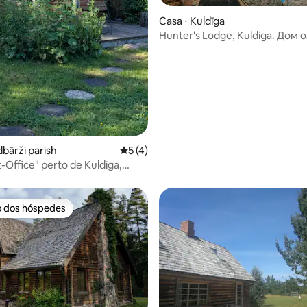
Casa ⋅ Kuldīga
Hunter's Lodge, Kuldiga. Дом 
 média de 5, 7 avaliações
Кулдига.
dbārži parish
5 de uma avaliação média de 5, 4 avalia
5 (4)
t-Office" perto de Kuldīga,
urlândia)
o dos hóspedes
o dos hóspedes