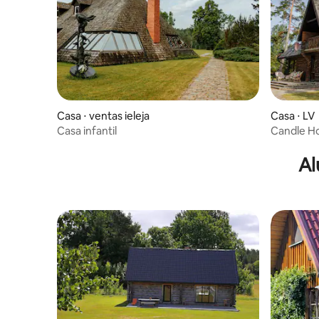
Casa ⋅ ventas ieleja
Casa ⋅ LV
Casa infantil
Candle Ho
candelabr
Al