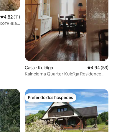
4,82 de uma avaliação média de 5, 11 avaliações
4,82 (11)
охотника,
Casa ⋅ Kuldīga
4,94 de uma avaliação
4,94 (53)
ções
Kalnciema Quarter Kuldīga Residence
"Rua"
Preferido dos hóspedes
Preferido dos hóspedes