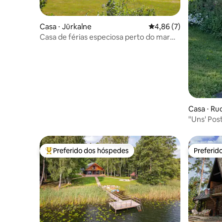
Casa ⋅ Jūrkalne
4,86 de uma avaliação
4,86 (7)
Casa de férias especiosa perto do mar
"Palmas"
Casa ⋅ Ru
"Uns' Pos
Liepāja (C
Preferido dos hóspedes
Preferid
Entre os melhores preferidos dos hóspedes
Preferid