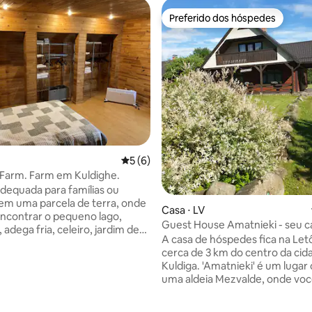
Preferido dos hóspedes
Preferido dos hóspedes
5 de uma avaliação média de 5, 6 avalia
5 (6)
s Farm. Farm em Kuldighe.
adequada para famílias ou
em uma parcela de terra, onde
Casa ⋅ LV
encontrar o pequeno lago,
Guest House Amatnieki - seu c
 adega fria, celeiro, jardim de
privado
A casa de hóspedes fica na Letô
, estacionamento e a própria
cerca de 3 km do centro da cid
você gosta de recolher
Kuldiga. 'Amatnieki' é um lugar calmo em
, você vai encontrá-los na
uma aldeia Mezvalde, onde vo
 A Fazenda está situada em um
sentir a harmonia da natureza. Na casa
nquilo, mas em apenas 5
de hóspedes tem sauna, cozinh
 pé de lá você pode chegar à