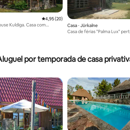
média de 5, 24 avaliações
4,95 de uma avaliação média de 5, 20 avalia
4,95 (20)
use Kuldiga. Casa com
Casa ⋅ Jūrkalne
o, Kuldiga.
Casa de férias "Palma Lux" per
Aluguel por temporada de casa privativ