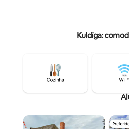
Dois quartos em andares diferentes
piscina e
proporcionam privacidade, incluindo um
lavar e s
quarto no térreo com entrada
sauna ru
independente, além de uma cozinha
solicitaç
totalmente equipada e uma área externa
acordo co
para churrasco/piquenique.
Kuldīga: comod
Cozinha
Wi-F
Al
Preferid
Preferid