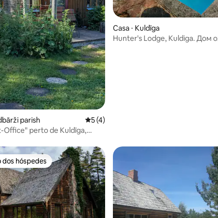
Casa ⋅ Kuldīga
Hunter's Lodge, Kuldiga. Дом 
 média de 5, 7 avaliações
Кулдига.
dbārži parish
5 de uma avaliação média de 5, 4 avalia
5 (4)
t-Office" perto de Kuldīga,
urlândia)
o dos hóspedes
o dos hóspedes