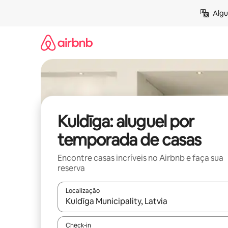
Pular
Algu
para
o
conteúdo
Kuldīga: aluguel por
temporada de casas
Encontre casas incríveis no Airbnb e faça sua
reserva
Localização
Quando os resultados estiverem disponíveis, expl
Check-in