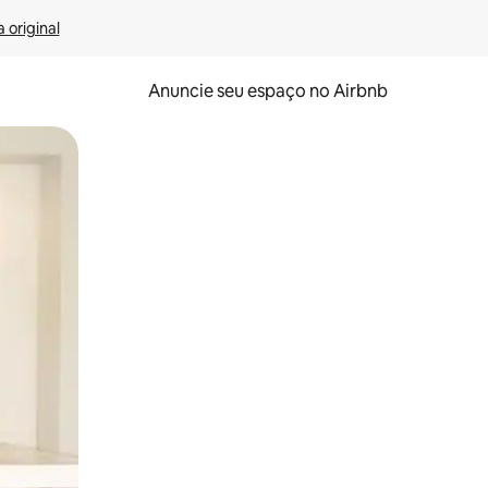
 original
Anuncie seu espaço no Airbnb
 deslizando o dedo na tela.