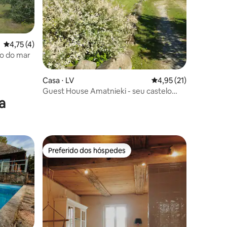
ções
4,75 de uma avaliação média de 5, 4 avaliações
4,75 (4)
to do mar
Casa ⋅ LV
4,95 de uma avaliação
4,95 (21)
Guest House Amatnieki - seu castelo
a
privado
Preferido dos hóspedes
Preferido dos hóspedes