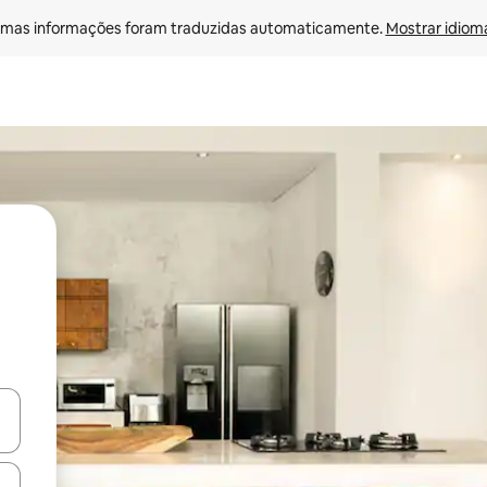
mas informações foram traduzidas automaticamente. 
Mostrar idioma
ore-os usando as seta para cima e para baixo do teclado ou tocando e