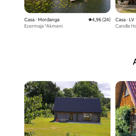
Casa ⋅ Mordanga
4,96 de uma avaliação 
4,96 (24)
Casa ⋅ LV
Ezermaja "Akmeni
Candle Ho
candelabr