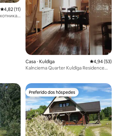
4,82 de uma avaliação média de 5, 11 avaliações
4,82 (11)
охотника,
Casa ⋅ Kuldīga
4,94 de uma avaliação
4,94 (53)
ções
Kalnciema Quarter Kuldīga Residence
"Rua"
Preferido dos hóspedes
Preferido dos hóspedes