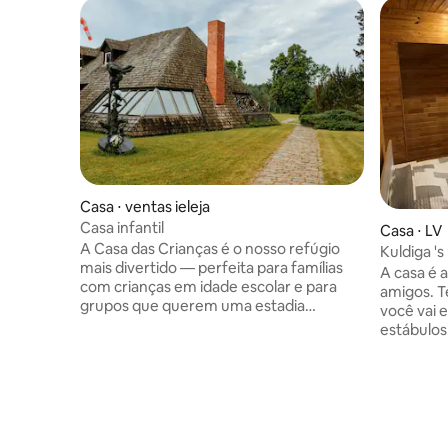
Casa ⋅ ventas ieleja
Casa infantil
Casa ⋅ LV
A Casa das Crianças é o nosso refúgio
Kuldiga '
mais divertido — perfeita para famílias
A casa é 
com crianças em idade escolar e para
amigos. T
grupos que querem uma estadia
você vai 
divertida e aconchegante. Desfrute de
estábulos,
uma ampla sala de estar com lareira e
macieiras
tela de projetor para noites de cinema
casa. Se 
privativas. Os hóspedes adoram o
cogumelos
poderoso sistema de som com luzes de
floresta.
discoteca (e até mesmo uma máquina de
lugar tra
fumaça) para uma festinha inesquecível.
minutos a