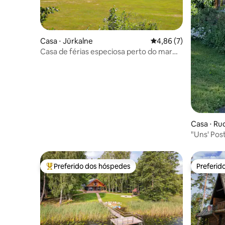
Casa ⋅ Jūrkalne
4,86 de uma avaliação
4,86 (7)
Casa de férias especiosa perto do mar
"Palmas"
Casa ⋅ Ru
"Uns' Pos
Liepāja (C
Preferido dos hóspedes
Preferid
Entre os melhores preferidos dos hóspedes
Preferid