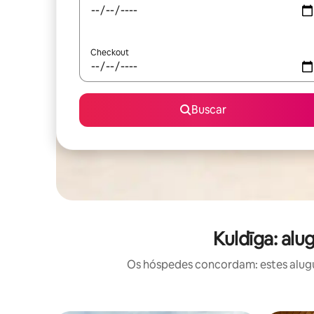
Checkout
Buscar
Kuldīga: al
Os hóspedes concordam: estes alugu