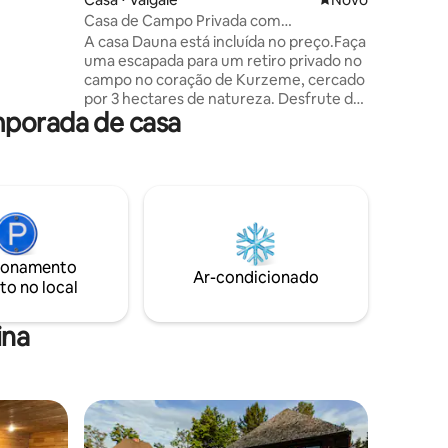
mas, sala
Casa de Campo Privada com
do e
inc•Sauna•Carvalhos Antigos
A casa Dauna está incluída no preço.Faça
encontrar
uma escapada para um retiro privado no
agoa
campo no coração de Kurzeme, cercado
por 3 hectares de natureza. Desfrute de
inhada
mporada de casa
total privacidade, um rio pitoresco, uma
 rio
sauna separada com terraço e noites ao
longa
lado da fogueira. A casa dispõe de 2
quartos com camas king-size, uma
acolhedora sala de TV com sofá-cama,
uma cozinha totalmente equipada e um
espaço de trabalho iluminado com belas
vistas. Sabile fica a 10 minutos, Talsi a 25
ionamento
minutos, Kuldīga a 30 minutos e Jūrkalne
Ar-condicionado
to no local
ou Ventspils a 1 hora.
ina