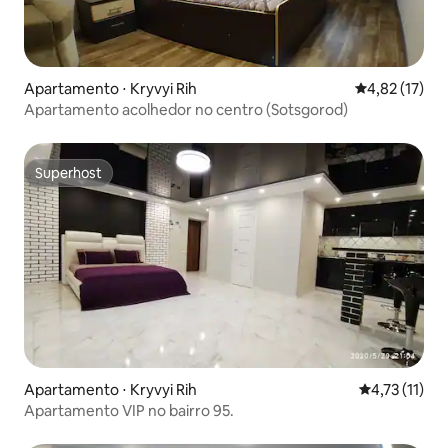
Apartamento ⋅ Kryvyi Rih
4,82 de uma a
4,82 (17)
Apartamento acolhedor no centro (Sotsgorod)
Superhost
Superhost
Apartamento ⋅ Kryvyi Rih
4,73 de uma a
4,73 (11)
Apartamento VIP no bairro 95.