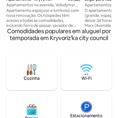
Apartamentos na avenida, Volodymyr
Apartamentos VIP 
Velykyi 17,
Marks
Apartamento espaçoso e luminoso com
O apartamento VI
nova renovação. Os hóspedes têm
(grande, espaçoso
acesso a todas as comodidades,
deixar 24 horas ', 
incluindo ferro de passar, secador de
Marx (Avenida Poc
Comodidades populares em aluguel por
cabelo, um recipiente com água
novo, está equipa
purificada, perfume e suprimentos
necessário para 
temporada em Kryvoriz'ka city council
cosméticos, chá, açúcar. Por acordo
confortáveis: cam
separado, uma transferência
conveniente de "ki
Apartamento espaçoso e luminoso
cama e toalhas limp
recém-renovado. Todas as
de Internet de alta
comodidades estão à disposição dos
apartamento fica 
hóspedes, incluindo um ferro de passar,
Shevchenko, a 3 m
um secador de cabelo, um recipiente de
Osvobozhdeniya. L
água purificada, perfumaria e
restaurantes, est
Cozinha
Wi-Fi
cosméticos, chá, café, açúcar. A
próximos.
transferência é possível por acordo
separado
Estacionamento