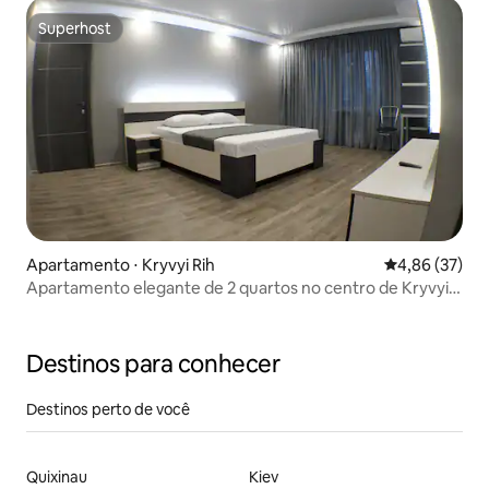
Superhost
Superhost
Apartamento ⋅ Kryvyi Rih
4,86 de uma a
4,86 (37)
Apartamento elegante de 2 quartos no centro de Kryvyi
Rih
Destinos para conhecer
Destinos perto de você
Quixinau
Kiev