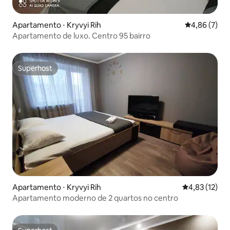
Apartamento ⋅ Kryvyi Rih
4,86 de uma 
4,86 (7)
Apartamento de luxo. Centro 95 bairro
Superhost
Superhost
Apartamento ⋅ Kryvyi Rih
4,83 de uma a
4,83 (12)
Apartamento moderno de 2 quartos no centro