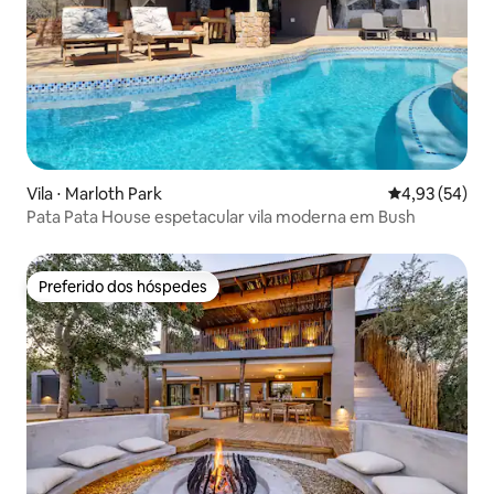
Vila ⋅ Marloth Park
4,93 de uma a
4,93 (54)
Pata Pata House espetacular vila moderna em Bush
Preferido dos hóspedes
Preferido dos hóspedes