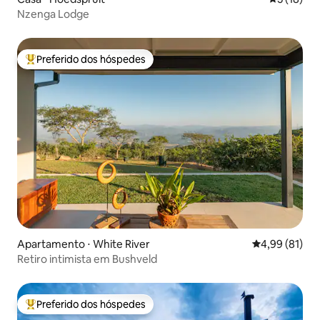
Nzenga Lodge
Preferido dos hóspedes
Entre os melhores preferidos dos hóspedes
Apartamento ⋅ White River
4,99 de uma a
4,99 (81)
Retiro intimista em Bushveld
Preferido dos hóspedes
Entre os melhores preferidos dos hóspedes