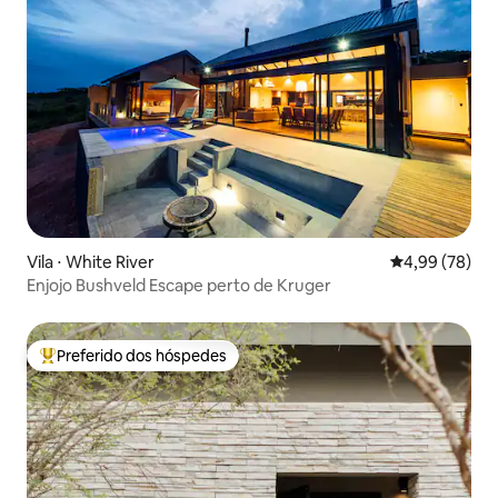
Vila ⋅ White River
4,99 de uma a
4,99 (78)
Enjojo Bushveld Escape perto de Kruger
Preferido dos hóspedes
Entre os melhores preferidos dos hóspedes