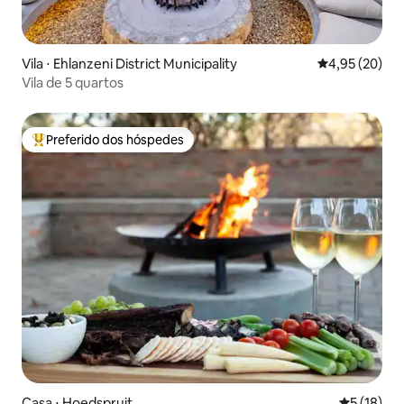
Vila ⋅ Ehlanzeni District Municipality
4,95 de uma a
4,95 (20)
Vila de 5 quartos
Preferido dos hóspedes
Entre os melhores preferidos dos hóspedes
Casa ⋅ Hoedspruit
5 de uma a
5 (18)