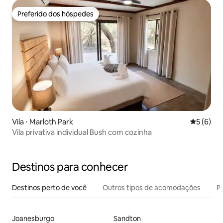
Preferido dos hóspedes
Preferido dos hóspedes
Vila ⋅ Marloth Park
5 de uma 
5 (6)
Vila privativa individual Bush com cozinha
Destinos para conhecer
Destinos perto de você
Outros tipos de acomodações
Pr
Joanesburgo
Sandton