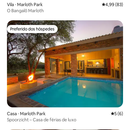
Vila ⋅ Marloth Park
4,99 de uma a
4,99 (83)
O Bangalô Marloth
Preferido dos hóspedes
Preferido dos hóspedes
Casa ⋅ Marloth Park
5 de uma 
5 (6)
Spoorzicht – Casa de férias de luxo