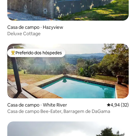
Casa de campo ⋅ Hazyview
Deluxe Cottage
Preferido dos hóspedes
Entre os melhores preferidos dos hóspedes
Casa de campo ⋅ White River
4,94 de uma a
4,94 (32)
Casa de campo Bee-Eater, Barragem de DaGama