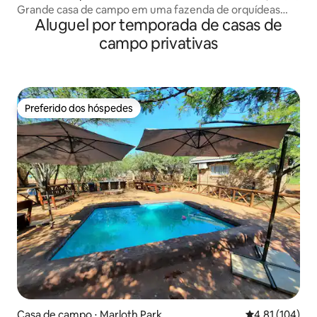
Grande casa de campo em uma fazenda de orquídeas
Aluguel por temporada de casas de
com jardim
campo privativas
Preferido dos hóspedes
Preferido dos hóspedes
Casa de campo ⋅ Marloth Park
4,81 de uma av
4,81 (104)