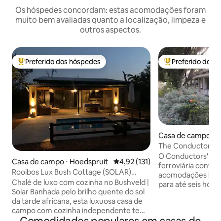
Os hóspedes concordam: estas acomodações foram
muito bem avaliadas quanto a localização, limpeza e
outros aspectos.
Preferido dos hóspedes
Preferido dos 
Entre os melhores preferidos dos hóspedes
Entre os melhore
Casa de campo ⋅
The Conductor's 
escapada para Wa
O Conductors' Co
Casa de campo ⋅ Hoedspruit
4,92 de uma avaliação média de 
4,92 (131)
ferroviária conver
Rooibos Lux Bush Cottage (SOLAR)
acomodações lind
Hoedspruit Parque Kruger
Chalé de luxo com cozinha no Bushveld |
para até seis hósp
Solar Banhada pelo brilho quente do sol
terreno da casa pr
da tarde africana, esta luxuosa casa de
três casas no tota
campo com cozinha independente tem
tem três quartos,
vista para a sua piscina privada e para o