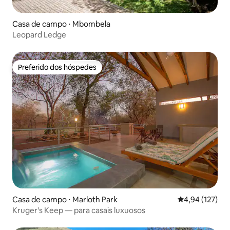
Casa de campo ⋅ Mbombela
Leopard Ledge
Preferido dos hóspedes
Preferido dos hóspedes
Casa de campo ⋅ Marloth Park
4,94 de uma av
4,94 (127)
Kruger's Keep — para casais luxuosos