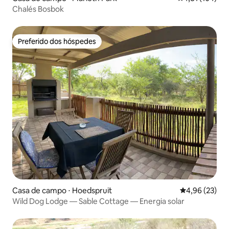
Chalés Bosbok
Preferido dos hóspedes
Preferido dos hóspedes
Casa de campo ⋅ Hoedspruit
4,96 de uma a
4,96 (23)
Wild Dog Lodge — Sable Cottage — Energia solar