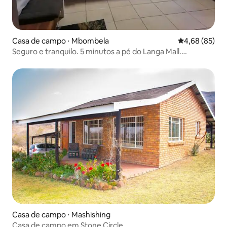
Casa de campo ⋅ Mbombela
4,68 de uma a
4,68 (85)
Seguro e tranquilo. 5 minutos a pé do Langa Mall.
Acessível
Casa de campo ⋅ Mashishing
Casa de campo em Stone Circle