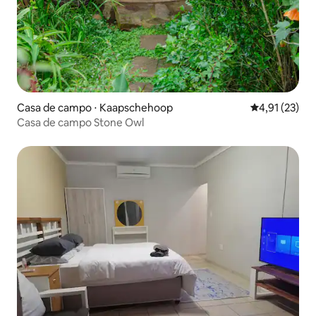
Casa de campo ⋅ Kaapschehoop
4,91 de uma a
4,91 (23)
Casa de campo Stone Owl