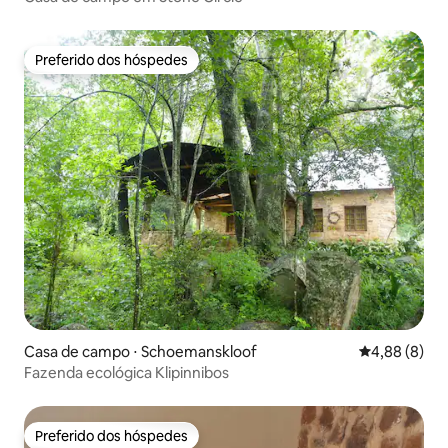
Preferido dos hóspedes
Preferido dos hóspedes
Casa de campo ⋅ Schoemanskloof
4,88 de uma 
4,88 (8)
Fazenda ecológica Klipinnibos
Preferido dos hóspedes
Preferido dos hóspedes