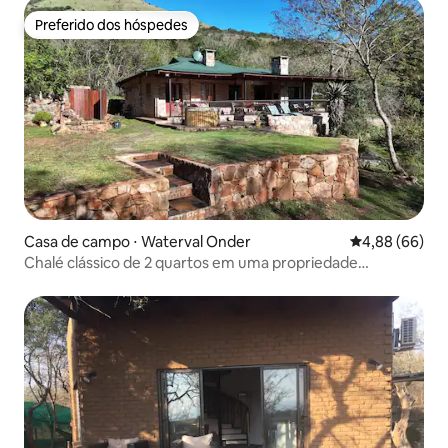
Preferido dos hóspedes
Preferido dos hóspedes
Casa de campo ⋅ Waterval Onder
4,88 de uma av
4,88 (66)
Chalé clássico de 2 quartos em uma propriedade
particular