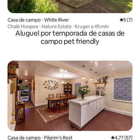
Casa de campo ⋅ White River
5 de uma 
5 (7)
Chalé Hoopoe · Nature Estate · Kruger a 45 min
Aluguel por temporada de casas de
campo pet friendly
Casa de campo ⋅ Pilgrim's Rest
4,77 de uma a
4,77 (57)