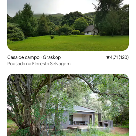
Casa de campo ⋅ Graskop
4,71 de uma av
4,71 (120)
Pousada na Floresta Selvagem