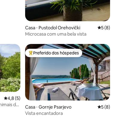
Casa ⋅ Pustodol Orehovički
5 de uma avaliaçã
5 (8)
Microcasa com uma bela vista
Preferido dos hóspedes
Entre os melhores preferidos dos hóspedes
4,8 de uma avaliação média de 5, 5 avaliações
4,8 (5)
nimais de
ções
Casa ⋅ Gornje Psarjevo
5 de uma avaliaçã
5 (8)
Vista encantadora