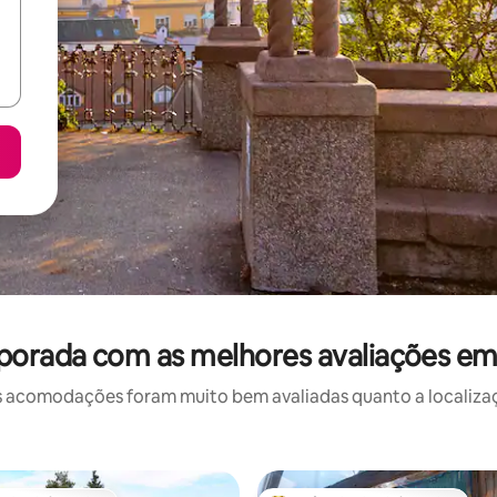
porada com as melhores avaliações em
 acomodações foram muito bem avaliadas quanto a localizaçã