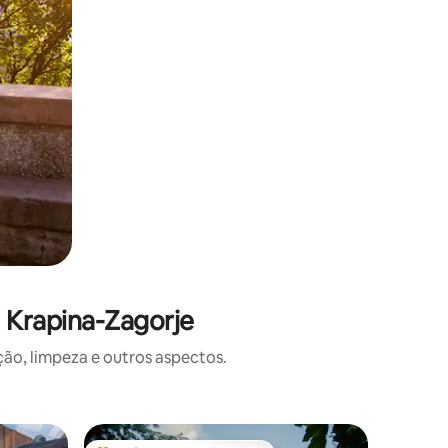
 Krapina-Zagorje
o, limpeza e outros aspectos.
Vila ⋅ Sve