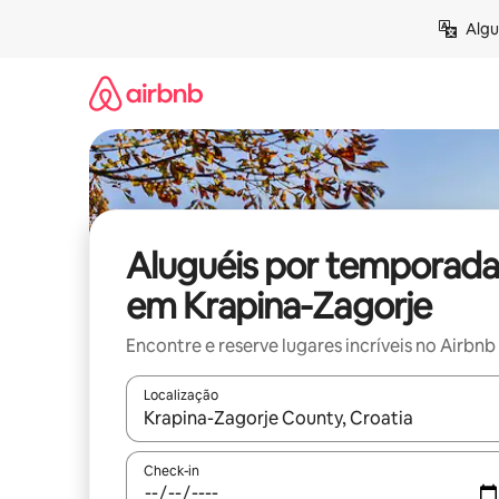
Pular
Algu
para
o
conteúdo
Aluguéis por temporada
em Krapina-Zagorje
Encontre e reserve lugares incríveis no Airbnb
Localização
Quando os resultados estiverem disponíveis, expl
Check-in