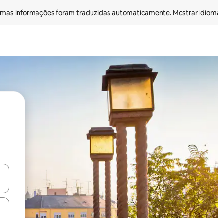
mas informações foram traduzidas automaticamente. 
Mostrar idioma
ore-os usando as seta para cima e para baixo do teclado ou tocando e