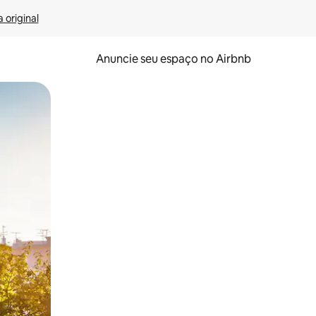
 original
Anuncie seu espaço no Airbnb
 deslizando o dedo na tela.