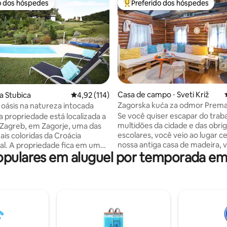
o dos hóspedes
Preferido dos hóspedes
o dos hóspedes
Entre os melhores preferidos d
 média de 5, 4 avaliações
Casa de campo ⋅ Sveti Križ
ja Stubica
4,92 de uma avaliação média de 5, 114 avalia
4,92 (114)
Zagorska kuća za odmor Prem
, oásis na natureza intocada
Se você quiser escapar do traba
 propriedade está localizada a
multidões da cidade e das obri
Zagreb, em Zagorje, uma das
escolares, você veio ao lugar cert
ais coloridas da Croácia
nossa antiga casa de madeira,
al. A propriedade fica em um
ulares em aluguel por temporada em
desfrutar da paz e tranquilidad
so pedaço de terra de 2.000
natureza maravilhosa. A casa está
 cheia de plantas, árvores e
modernamente equipada (TV
raordinárias. A orientação da
inteligente, wi-fi, máquina de l
de é SW-W, que dá aos
e máquina de lavar roupa, forn
tanto - muito sol durante o dia
micro-ondas, chaleira, torradeiras,
ta surpreendente com o pôr-
cafeteira, geladeira com freeze
ês pontos principais da
batedeira, secador de cabelo e
e são a vila principal, piscina e