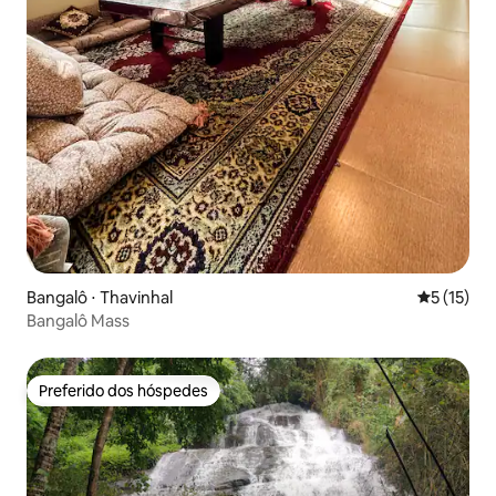
Bangalô ⋅ Thavinhal
5 de uma a
5 (15)
Bangalô Mass
Preferido dos hóspedes
Preferido dos hóspedes