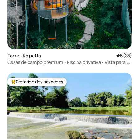
Torre ⋅ Kalpetta
5 de uma a
5 (35)
Casas de campo premium • Piscina privativa • Vista para a
natureza
Preferido dos hóspedes
Entre os melhores preferidos dos hóspedes