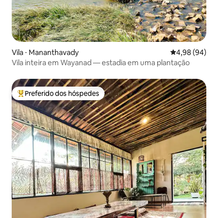
Vila ⋅ Mananthavady
4,98 de uma av
4,98 (94)
Vila inteira em Wayanad — estadia em uma plantação
Preferido dos hóspedes
Entre os melhores preferidos dos hóspedes