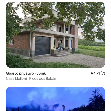
Quarto privativo ⋅ Junik
4,71 de uma 
4,71 (7)
Casa Llolluni · Picos dos Balcãs