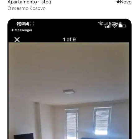
Apartamento ⋅ Istog
Novo lugar
Novo
O mesmo Kosovo