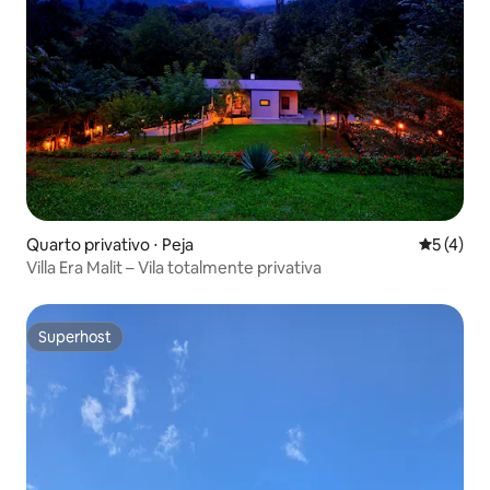
Quarto privativo ⋅ Peja
5 de uma 
5 (4)
Villa Era Malit – Vila totalmente privativa
Superhost
Superhost