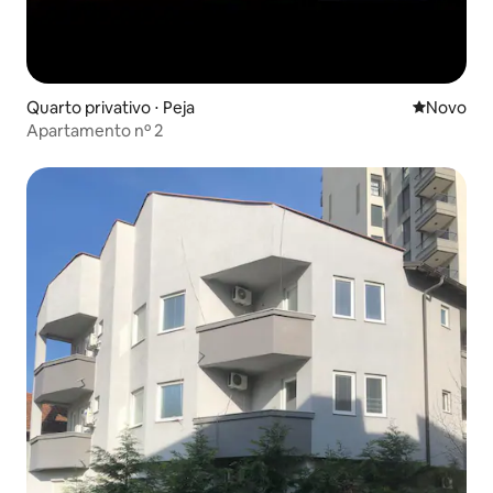
Quarto privativo ⋅ Peja
Novo lugar
Novo
Apartamento nº 2