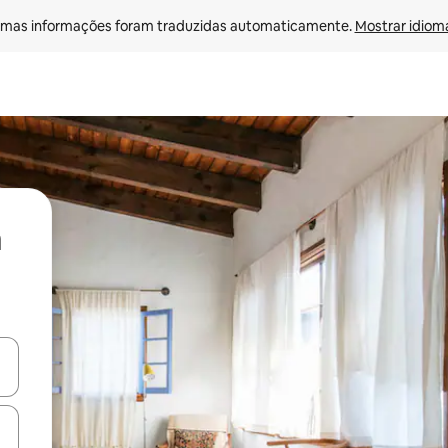
mas informações foram traduzidas automaticamente. 
Mostrar idioma
ore-os usando as seta para cima e para baixo do teclado ou tocando e