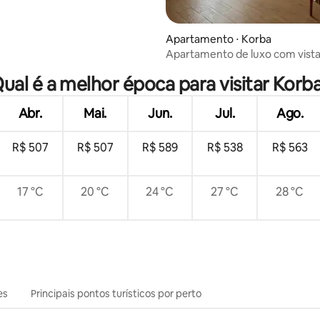
Apartamento ⋅ Korba
média de 5, 74 avaliações
Apartamento de luxo com vista
mar 2min praia korba
ual é a melhor época para visitar Korb
Abr.
Mai.
Jun.
Jul.
Ago.
R$ 507
R$ 507
R$ 589
R$ 538
R$ 563
17 °C
20 °C
24 °C
27 °C
28 °C
es
Principais pontos turísticos por perto