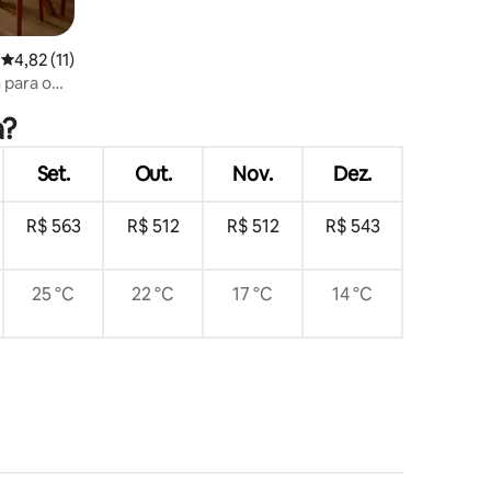
4,82 de uma avaliação média de 5, 11 avaliações
4,82 (11)
 para o
a?
Set.
Out.
Nov.
Dez.
R$ 563
R$ 512
R$ 512
R$ 543
25 °C
22 °C
17 °C
14 °C