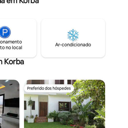
da em Korba
não casados, bebidas alcoólicas e festas
ionamento
Ar-condicionado
to no local
m Korba
Preferido dos hóspedes
Preferido dos hóspedes