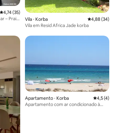
ções
4,74 de uma avaliação média de 5, 35 avaliações
4,74 (35)
ar – Praia
Vila ⋅ Korba
4,88 de uma avaliação
4,88 (34)
Vila em Resid Africa Jade korba
Apartamento ⋅ Korba
4,5 de uma avaliaçã
4,5 (4)
Apartamento com ar condicionado à
ções
beira-mar