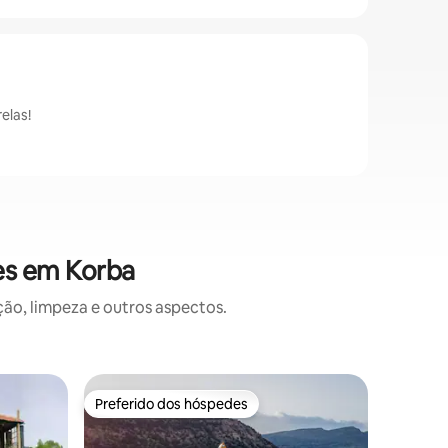
elas!
es em Korba
o, limpeza e outros aspectos.
Hotel-faz
Preferido dos hóspedes
Preferi
Preferido dos hóspedes
Preferi
Casa de 
hectares
Esta aco