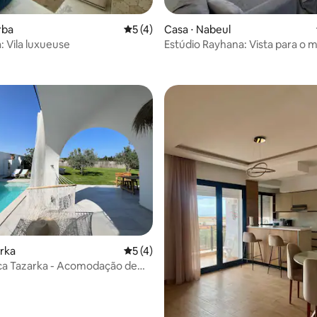
rba
5 de uma avaliação média de 5, 4 avalia
5 (4)
Casa ⋅ Nabeul‎
: Vila luxueuse
Estúdio Rayhana: Vista para o m
 média de 5, 5 avaliações
de Maamoura
erka
5 de uma avaliação média de 5, 4 avalia
5 (4)
ca Tazarka - Acomodação de
 6 pessoas