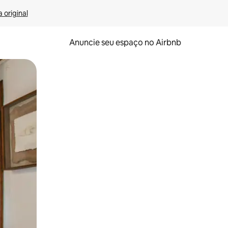
 original
Anuncie seu espaço no Airbnb
 deslizando o dedo na tela.