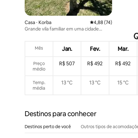
Casa ⋅ Korba
4,88 de uma avaliação 
4,88 (74)
Grande vila familiar em uma cidade
Q
protegida KORBA
Mês
Jan.
Fev.
Mar.
R$ 507
R$ 492
R$ 492
Preço
médio
13 °C
13 °C
15 °C
Temp.
média
Destinos para conhecer
Destinos perto de você
Outros tipos de acomodaçõ