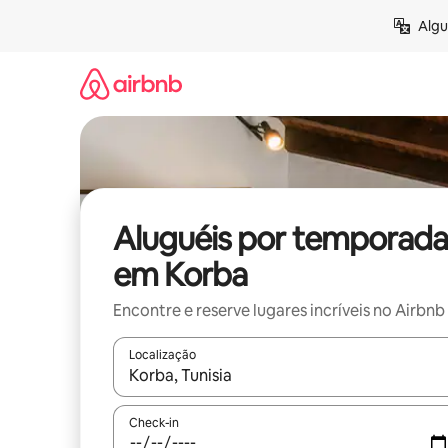
Pular
Algu
para
o
conteúdo
Aluguéis por temporada
em Korba
Encontre e reserve lugares incríveis no Airbnb
Localização
Quando os resultados estiverem disponíveis, expl
Check-in