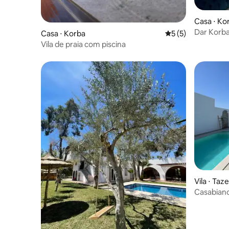
Casa ⋅ Ko
Dar Korba
Casa ⋅ Korba
5 de uma avaliação
5 (5)
Vila de praia com piscina
Vila ⋅ Taz
Casabian
luxo para