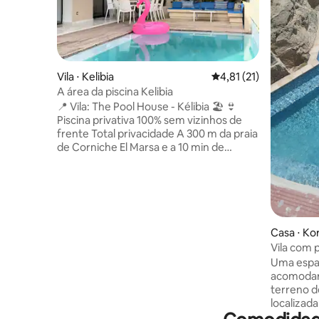
Vila ⋅ Kelibia
4,81 de uma avaliação 
4,81 (21)
A área da piscina Kelibia
📍 Vila: The Pool House - Kélibia 🏖️ 👙
Piscina privativa 100% sem vizinhos de
frente Total privacidade A 300 m da praia
de Corniche El Marsa e a 10 min de
Mansoura. Acomodação (nível do jardim,
altura 2,20 m) - Entrada independente: •
3 quartos (incluindo 1 suíte) • Grande sala
de estar com ar condicionado (4 A/C no
total) • Cozinha aberta totalmente
equipada, banheiro com chuveiro,
Casa ⋅ Ko
lavanderia • Chuveiro externo • Piscina
Vila com p
100% privativa sem vizinhos de frente
Uma espaç
OBSERVAÇÃO: 2º andar ocupado pelo
acomodar
proprietário (3 pessoas), entrada
terreno d
totalmente separada e discrição
localizad
garantida.
Jade Korb