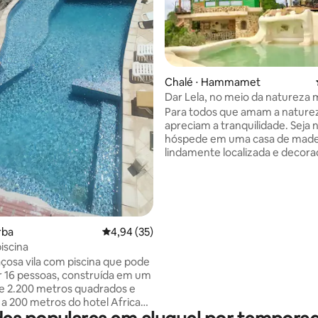
média de 5, 21 avaliações
Chalé ⋅ Hammamet
Dar Lela, no meio da natureza 
bonita
Para todos que amam a nature
apreciam a tranquilidade. Seja nosso
hóspede em uma casa de made
lindamente localizada e decor
amor, com piscina separada,
churrasqueira e cozinha ao ar l
terraço privado para café da m
uma cozinha totalmente equip
disponíveis. Vista para as mont
rba
4,94 de uma avaliação média de 5, 35 avalia
4,94 (35)
para o mar. Em um grande terreno de 7
hectares com muitos animais. 
iscina
13 km de Hammamet, praia e a 
osa vila com piscina que pode
campo de golfe. Temos animai
 16 pessoas, construída em um
liberdade Estamos ansiosos pela sua
e 2.200 metros quadrados e
visita Lilia e Matthias
a a 200 metros do hotel Africa
a e a 900 metros da praia de