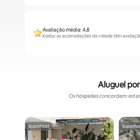
Avaliação média: 4,8
Korba: as acomodações da cidade têm avaliaçõ
Aluguel po
Os hóspedes concordam: estas
Superhost
Superho
Superhost
Superho