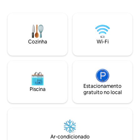
carro elétrico. Há uma pequena cozinha
onde a trilha para
bem equipada, área de refeições, sala de
pé. 9 km até o nor
estar com sofá e lareira com cesta de
marítimo de Köpmanho
pellets. Loft aconchegante para dormir,
Bjästabacken, 4 km
entrada privativa e deck privativo. O
cross-country. Pos
churrasco está disponível para
raquetes de neve
empréstimo. O carvão e o fluido de
diretamente na fro
Cozinha
Wi-Fi
isqueiro podem ser obtidos por um
apartamento fica a
custo adicional. Infelizmente, não
com um corredor
podemos ter gatos na cabana. Endereço
Nordingråvägen 8 873 95 Ullånger
Estacionamento
Piscina
gratuito no local
Ar-condicionado