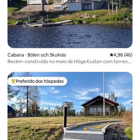
Cabana ⋅ Bölen och Skulnäs
4,96 de uma a
4,96 (46)
Recém-construído no meio de Höga Kusten com terreno
à beira-mar!
Preferido dos hóspedes
Entre os melhores preferidos dos hóspedes