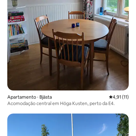
Apartamento ⋅ Bjästa
4,91 de uma a
4,91 (11)
Acomodação central em Höga Kusten, perto da E4.