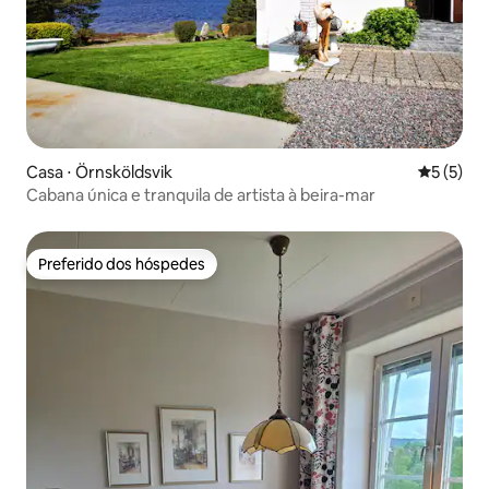
Casa ⋅ Örnsköldsvik
5 de uma 
5 (5)
Cabana única e tranquila de artista à beira-mar
Preferido dos hóspedes
Preferido dos hóspedes