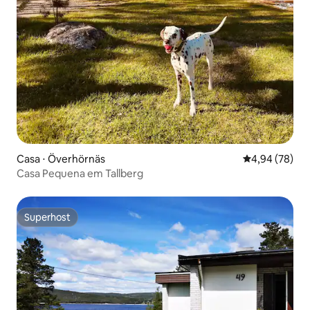
Casa ⋅ Överhörnäs
4,94 de uma a
4,94 (78)
Casa Pequena em Tallberg
Superhost
Superhost