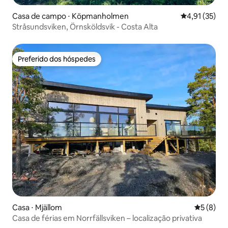
Casa de campo ⋅ Köpmanholmen
4,91 de uma a
4,91 (35)
Stråsundsviken, Örnsköldsvik - Costa Alta
Preferido dos hóspedes
Preferido dos hóspedes
Casa ⋅ Mjällom
5 de uma 
5 (8)
Casa de férias em Norrfällsviken – localização privativa