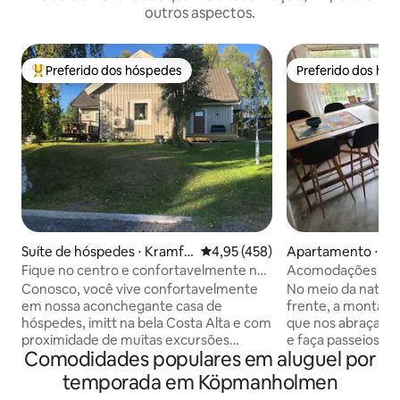
outros aspectos.
Preferido dos hóspedes
Preferido dos hó
Entre os melhores preferidos dos hóspedes
Preferido dos hó
Suíte de hóspedes ⋅ Kramfo
4,95 de uma avaliação média de 
4,95 (458)
Apartamento ⋅ K
rs
en
Fique no centro e confortavelmente na
Acomodações com 
bela Höga Kusten!
longo da trilha Hö
Conosco, você vive confortavelmente
No meio da nature
em nossa aconchegante casa de
frente, a montanha
hóspedes, imitt na bela Costa Alta e com
que nos abraça. F
proximidade de muitas excursões
e faça passeios de
Comodidades populares em aluguel por
populares, natação, trilha de caminhada,
trilha da alta cos
trilhas de esqui, lojas, posto de gasolina
tenda com uma noi
temporada em Köpmanholmen
de restaurantes. Área do carregador de
km até o estacion