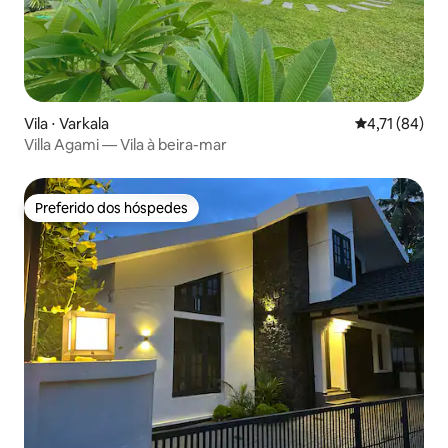
Vila ⋅ Varkala
4,71 de uma a
4,71 (84)
Villa Agami — Vila à beira-mar
Preferido dos hóspedes
Preferido dos hóspedes