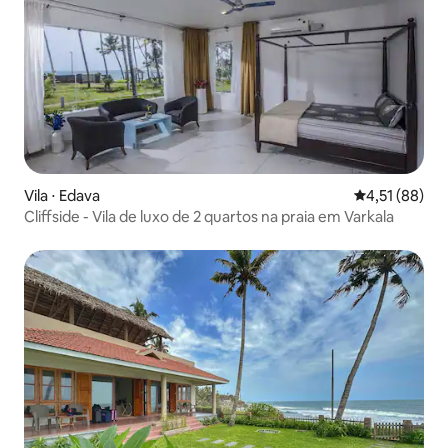
Vila ⋅ Edava
4,51 de uma a
4,51 (88)
Cliffside - Vila de luxo de 2 quartos na praia em Varkala