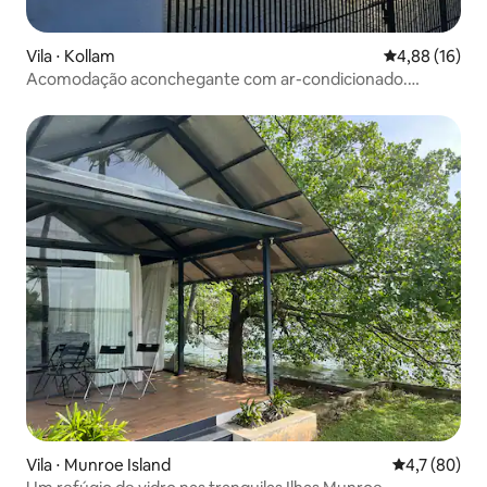
Vila ⋅ Kollam
4,88 de uma a
4,88 (16)
Acomodação aconchegante com ar-condicionado.
Coração da cidade, perto do lago.
Vila ⋅ Munroe Island
4,7 de uma a
4,7 (80)