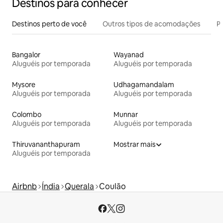
Destinos para conhecer
Destinos perto de você
Outros tipos de acomodações
Pr
Bangalor
Wayanad
Aluguéis por temporada
Aluguéis por temporada
Mysore
Udhagamandalam
Aluguéis por temporada
Aluguéis por temporada
Colombo
Munnar
Aluguéis por temporada
Aluguéis por temporada
Thiruvananthapuram
Mostrar mais
Aluguéis por temporada
Airbnb
Índia
Querala
Coulão