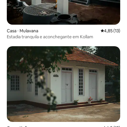
Casa ⋅ Mulavana
4,85 de uma a
4,85 (13)
Estadia tranquila e aconchegante em Kollam