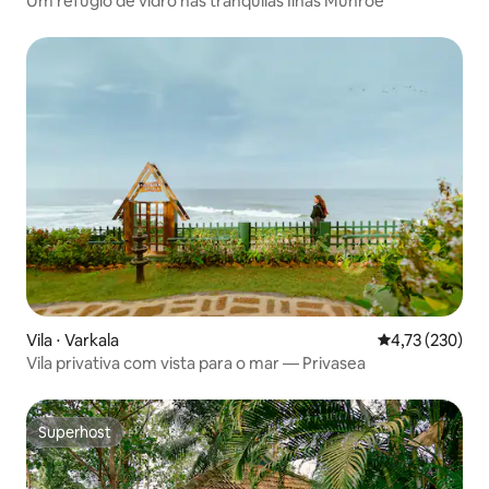
Um refúgio de vidro nas tranquilas Ilhas Munroe
Vila ⋅ Varkala
4,73 de uma av
4,73 (230)
Vila privativa com vista para o mar — Privasea
Superhost
Superhost