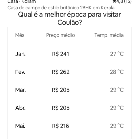
Casa ⋅ Kollam
4,8 de uma a
4,8 (15)
Casa de campo de estilo britânico 2BHK em Kerala
Qual é a melhor época para visitar
Coulão?
Mês
Preço médio
Temp. média
Jan.
R$ 241
27 °C
Fev.
R$ 262
28 °C
Mar.
R$ 205
29 °C
Abr.
R$ 205
29 °C
Mai.
R$ 216
29 °C