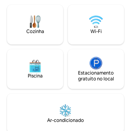
Srae Ambel fica a 
perfeitas e uma lagoa natural oferecem
acomodação tem 2
aventuras intermináveis. Nosso paraíso
cozinha e área de
sustentável é sua porta de entrada para
quarto principal t
umas férias inesquecíveis, onde a
Áreas de estar ex
natureza desperta seus sentidos e
desfrutar A estadi
Cozinha
Wi-Fi
memórias.
Estacionamento
Piscina
gratuito no local
Ar-condicionado