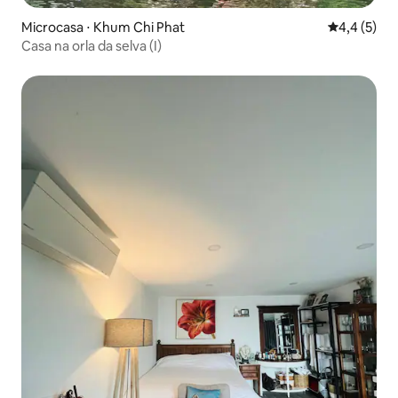
Microcasa ⋅ Khum Chi Phat
4,4 de uma 
4,4 (5)
Casa na orla da selva (I)