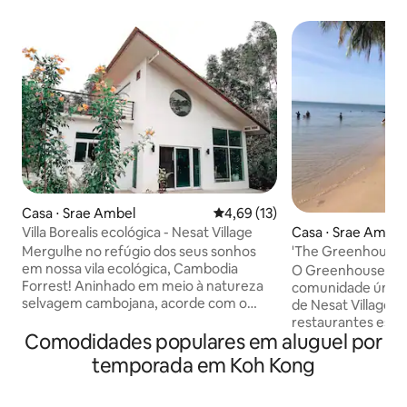
Casa ⋅ Srae Ambel
4,69 de uma avaliação média de
4,69 (13)
Villa Borealis ecológica - Nesat Village
Casa ⋅ Srae Ambel
Mergulhe no refúgio dos seus sonhos
em nossa vila ecológica, Cambodia
O Greenhouse está
Forrest! Aninhado em meio à natureza
comunidade única 
selvagem cambojana, acorde com o
de Nesat Village, 
canto dos pássaros em sua varanda
restaurantes espa
privada e reconecte-se em nossa área
Comodidades populares em aluguel por
aldeia. Localizado
de estar de conceito aberto. Nosso
de praias soberbas
temporada em Koh Kong
luxuoso quarto principal, sofá-cama loft
lojas e campo (mot
e dois banheiros para seu conforto. A
aluguel). A princip
poucos minutos de distância, praias