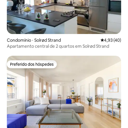
Condomínio ⋅ Solrød Strand
4,93 de uma a
4,93 (40)
Apartamento central de 2 quartos em Solrød Strand
Preferido dos hóspedes
Preferido dos hóspedes