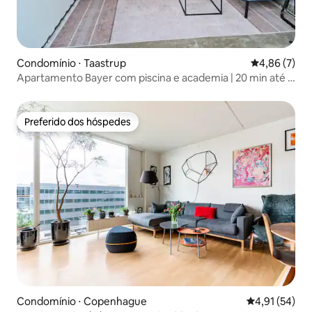
Condomínio ⋅ Taastrup
4,86 de uma 
4,86 (7)
Apartamento Bayer com piscina e academia | 20 min até o
Aeroporto de Copenhague
Preferido dos hóspedes
Preferido dos hóspedes
Condomínio ⋅ Copenhague
4,91 de uma a
4,91 (54)