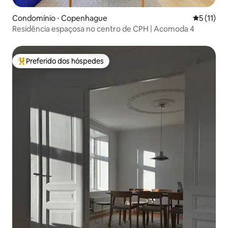
Condomínio ⋅ Copenhague
5 de uma a
5 (11)
Residência espaçosa no centro de CPH | Acomoda 4
Preferido dos hóspedes
Entre os melhores preferidos dos hóspedes