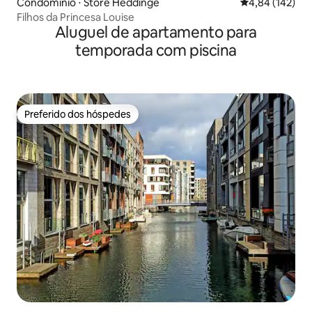
Condomínio ⋅ Store Heddinge
4,84 de uma av
4,84 (142)
Filhos da Princesa Louise
Aluguel de apartamento para
temporada com piscina
Preferido dos hóspedes
Preferido dos hóspedes