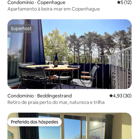
Condomínio ⋅ Copenhague
5 de uma a
5 (12)
Apartamento à beira-mar em Copenhague
Superhost
Superhost
Condomínio ⋅ Beddingestrand
4,93 de uma a
4,93 (30)
Retiro de praia perto do mar, natureza e trilha
Preferido dos hóspedes
Preferido dos hóspedes