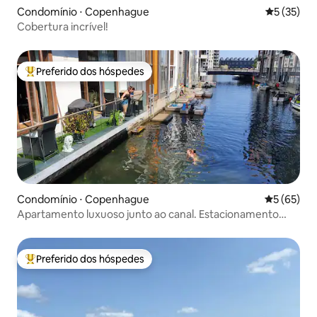
Condomínio ⋅ Copenhague
5 de uma a
5 (35)
Cobertura incrível!
Preferido dos hóspedes
Entre os melhores preferidos dos hóspedes
Condomínio ⋅ Copenhague
5 de uma a
5 (65)
Apartamento luxuoso junto ao canal. Estacionamento
gratuito!
Preferido dos hóspedes
Entre os melhores preferidos dos hóspedes