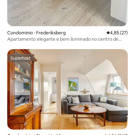
Condomínio ⋅ Frederiksberg
4,85 de uma a
4,85 (27)
Apartamento elegante e bem iluminado no centro de
Copenhague
Superhost
Superhost