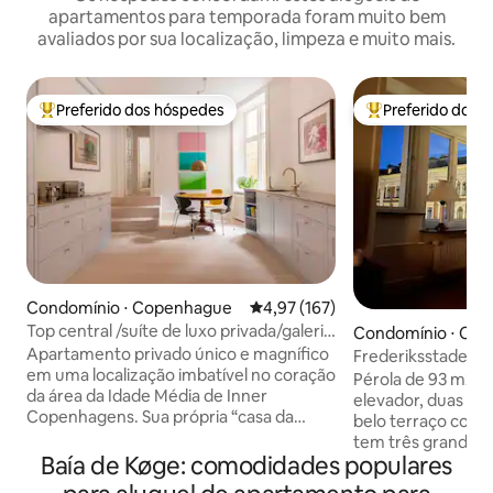
apartamentos para temporada foram muito bem
avaliados por sua localização, limpeza e muito mais.
Preferido dos hóspedes
Preferido dos 
Entre os melhores preferidos dos hóspedes
Entre os melhore
Condomínio ⋅ Copenhague
4,97 de uma avaliação média de 
4,97 (167)
Top central /suíte de luxo privada/galeria
Condomínio ⋅ Co
de arte
Apartamento privado único e magnífico
Frederiksstadens 
em uma localização imbatível no coração
Pérola de 93 m2 n
da área da Idade Média de Inner
elevador, duas pe
Copenhagens. Sua própria “casa da
belo terraço com
cidade” com uma entrada privativa de
tem três grandes 
uma rua lateral tranquila. Um luxo de alta
Baía de Køge: comodidades populares
sul com banheiro 
qualidade espalhado por 140 m², você
virado para o leste