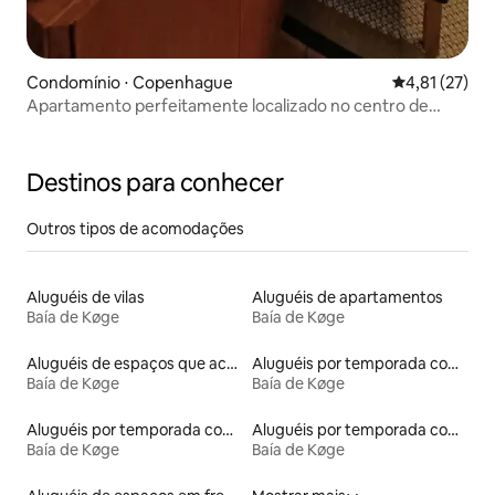
Condomínio ⋅ Copenhague
4,81 de uma a
4,81 (27)
Apartamento perfeitamente localizado no centro de
Copenhague
Destinos para conhecer
Outros tipos de acomodações
Aluguéis de vilas
Aluguéis de apartamentos
Baía de Køge
Baía de Køge
Aluguéis de espaços que aceitam animais de estimação
Aluguéis por temporada com acesso ao lago
Baía de Køge
Baía de Køge
Aluguéis por temporada com acesso à praia
Aluguéis por temporada com banheira de hidromassagem
Baía de Køge
Baía de Køge