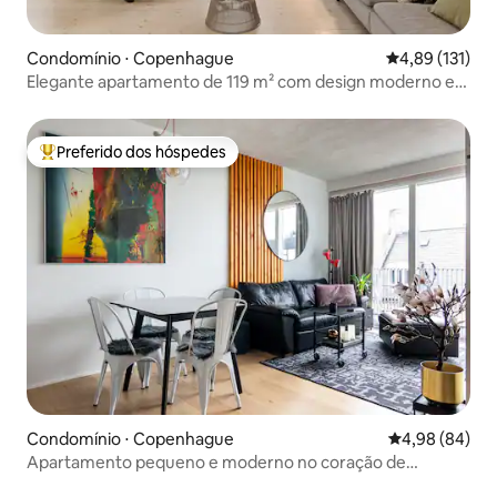
Condomínio ⋅ Copenhague
4,89 de uma av
4,89 (131)
Elegante apartamento de 119 m² com design moderno e
varanda em Vesterbro
Preferido dos hóspedes
Entre os melhores preferidos dos hóspedes
Condomínio ⋅ Copenhague
4,98 de uma av
4,98 (84)
Apartamento pequeno e moderno no coração de
Vesterbro.