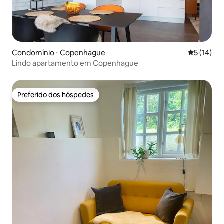
Condomínio ⋅ Copenhague
5 de uma a
5 (14)
Lindo apartamento em Copenhague
Preferido dos hóspedes
Preferido dos hóspedes