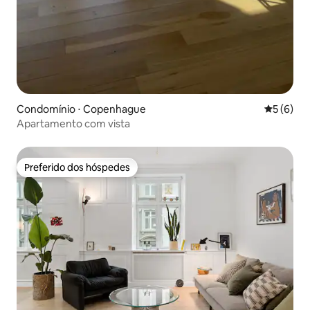
Condomínio ⋅ Copenhague
5 de uma 
5 (6)
Apartamento com vista
Preferido dos hóspedes
Preferido dos hóspedes