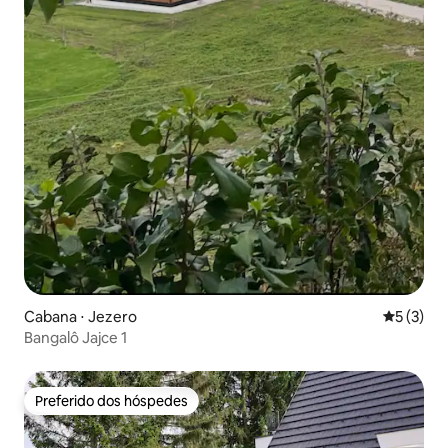
Cabana ⋅ Jezero
5 de uma 
5 (3)
Bangalô Jajce 1
Preferido dos hóspedes
Preferido dos hóspedes