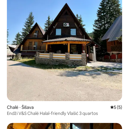
Chalé ⋅ Šišava
5 de uma 
5 (5)
Endži V&S Chalé Halal-friendly Vlašić 3 quartos