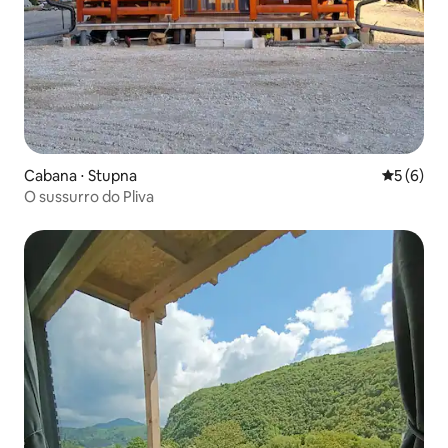
Cabana ⋅ Stupna
5 de uma 
5 (6)
O sussurro do Pliva