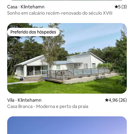
Casa ⋅ Klintehamn
5 de uma 
5 (3)
Sonho em calcário recém-renovado do século XVIII
Preferido dos hóspedes
Preferido dos hóspedes
Vila ⋅ Klintehamn
4,96 de uma a
4,96 (26)
Casa Branca - Moderna e perto da praia