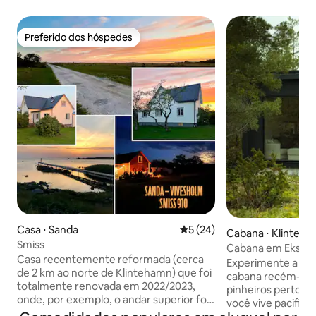
Preferido dos hóspedes
Preferido dos hóspedes
Casa ⋅ Sanda
5 de uma avaliação média de
5 (24)
Cabana ⋅ Klinteh
Smiss
Cabana em Eksta
Casa recentemente reformada (cerca
Experimente a tra
de 2 km ao norte de Klintehamn) que foi
cabana recém-cons
totalmente renovada em 2022/2023,
pinheiros perto d
onde, por exemplo, o andar superior foi
você vive pacifi
isolado, um banheiro totalmente novo