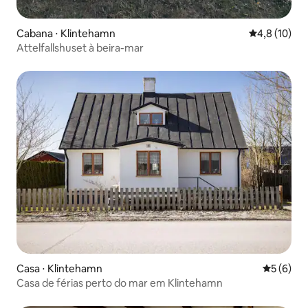
Cabana ⋅ Klintehamn
4,8 de uma a
4,8 (10)
Attelfallshuset à beira-mar
Casa ⋅ Klintehamn
5 de uma 
5 (6)
Casa de férias perto do mar em Klintehamn