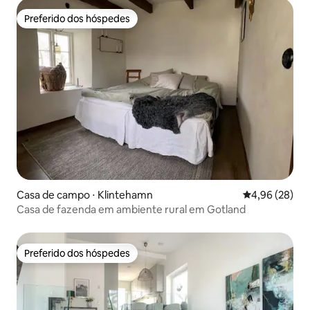
Preferido dos hóspedes
Preferido dos hóspedes
Casa de campo ⋅ Klintehamn
4,96 de uma a
4,96 (28)
Casa de fazenda em ambiente rural em Gotland
Preferido dos hóspedes
Preferido dos hóspedes