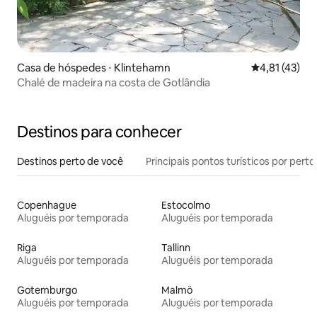
Casa de hóspedes ⋅ Klintehamn
4,81 de uma a
4,81 (43)
Chalé de madeira na costa de Gotlândia
Destinos para conhecer
Destinos perto de você
Principais pontos turísticos por perto
Copenhague
Estocolmo
Aluguéis por temporada
Aluguéis por temporada
Riga
Tallinn
Aluguéis por temporada
Aluguéis por temporada
Gotemburgo
Malmö
Aluguéis por temporada
Aluguéis por temporada