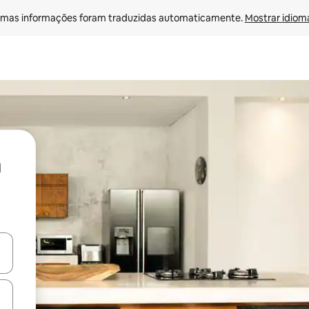
mas informações foram traduzidas automaticamente. 
Mostrar idioma
ore-os usando as seta para cima e para baixo do teclado ou tocando e