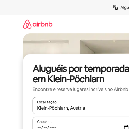
Pular
Algu
para
o
conteúdo
Aluguéis por temporada
em Klein-Pöchlarn
Encontre e reserve lugares incríveis no Airbnb
Localização
Quando os resultados estiverem disponíveis, expl
Check-in