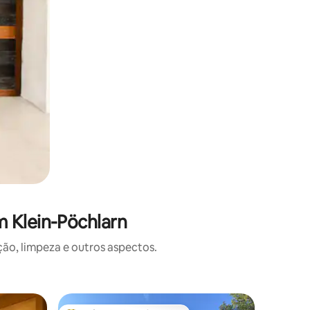
 Klein-Pöchlarn
o, limpeza e outros aspectos.
Casebre 