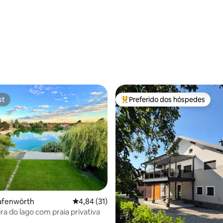
média de 5, 40 avaliações
st
Preferido dos hóspedes
st
Entre os melhores preferidos d
rafenwörth
4,84 de uma avaliação média de 5, 31 avalia
4,84 (31)
ra do lago com praia privativa