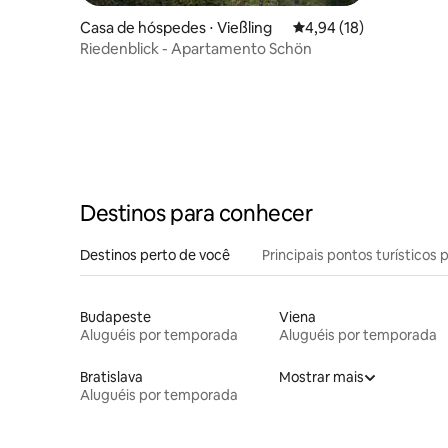
Casa de hóspedes ⋅ Vießling
4,94 de uma avaliação 
4,94 (18)
Riedenblick - Apartamento Schön
Destinos para conhecer
Destinos perto de você
Principais pontos turísticos 
Budapeste
Viena
Aluguéis por temporada
Aluguéis por temporada
Bratislava
Mostrar mais
Aluguéis por temporada