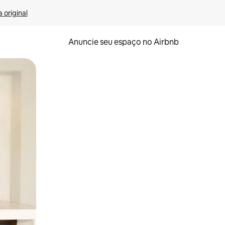
 original
Anuncie seu espaço no Airbnb
 deslizando o dedo na tela.