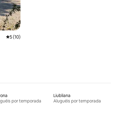
5 de uma avaliação média de 5, 10 avaliações
5 (10)
rona
Liubliana
uguéis por temporada
Aluguéis por temporada