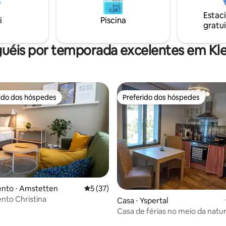
vários bactérias e, assim, cria 
você a relaxar e se refrescar
ambiente de vida limpo. Se solic
Estac
Estão disponíveis instalações
i
Piscina
podemos fornecer um berço
gratui
ar bicicletas e carregar e-
guéis por temporada excelentes em Kle
rido dos hóspedes
Preferido dos hóspedes
 melhores preferidos dos hóspedes
Preferido dos hóspedes
nto ⋅ Amstetten
5 de uma avaliação média de 5, 37 avalia
5 (37)
nto Christina
Casa ⋅ Yspertal
Casa de férias no meio da natu
Waldviertel