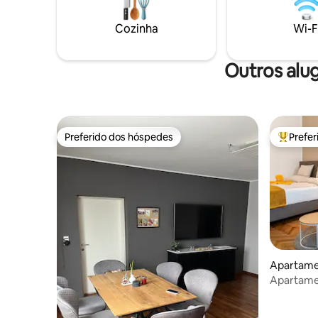
verão, o lago Lunz atrai os visitantes, no
convidam 
inverno, as estações de esqui aguardam,
no verão. 
Cozinha
Wi-F
enquanto as ciclovias convidam você a
para guard
pedalar da primavera ao outono.
bikes.
Outros alu
Preferido dos hóspedes
Prefe
Preferido dos hóspedes
Entre os
Apartame
Apartame