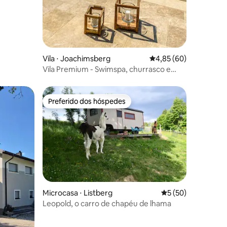
Vila ⋅ Joachimsberg
4,85 de uma avaliação
4,85 (60)
Vila Premium - Swimspa, churrasco e
vista para a montanha
Preferido dos hóspedes
os hóspedes
Preferido dos hóspedes
Microcasa ⋅ Listberg
5 de uma avaliação
5 (50)
Leopold, o carro de chapéu de lhama
ções