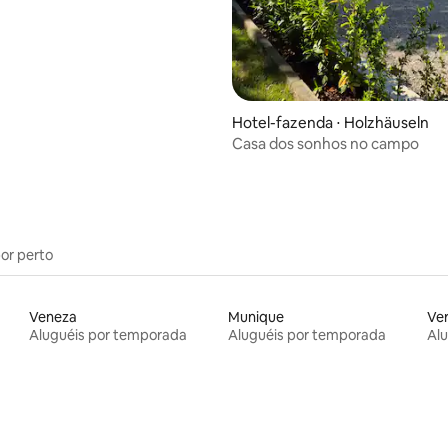
média de 5, 18 avaliações
Hotel-fazenda ⋅ Holzhäuseln
Casa dos sonhos no campo
por perto
Veneza
Munique
Ve
Aluguéis por temporada
Aluguéis por temporada
Al