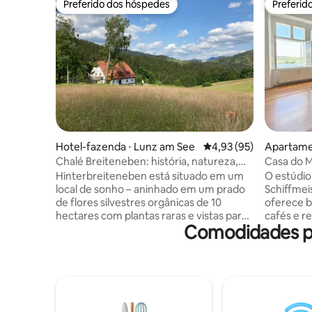
Preferido dos hóspedes
Preferid
Preferido dos hóspedes
Preferid
Hotel-fazenda ⋅ Lunz am See
4,93 de uma avaliação 
4,93 (95)
Apartame
u
Chalé Breiteneben: história, natureza,
Casa do M
lago e esqui
Donaubli
Hinterbreiteneben está situado em um
O estúdio 
local de sonho – aninhado em um prado
Schiffmeis
de flores silvestres orgânicas de 10
oferece be
hectares com plantas raras e vistas para
cafés e r
Comodidades po
montanhas, vales e florestas. Antiga
da cidade
fazenda e, às vezes, refúgio
a pé. Sit
aristocrático, agora combina charme
de políci
histórico com conforto moderno, de
particula
internet de fibra a sauna panorâmica.
Danúbio p
Complementado por uma capela e
enquanto 
pontos convidativos para se demorar. No
proximida