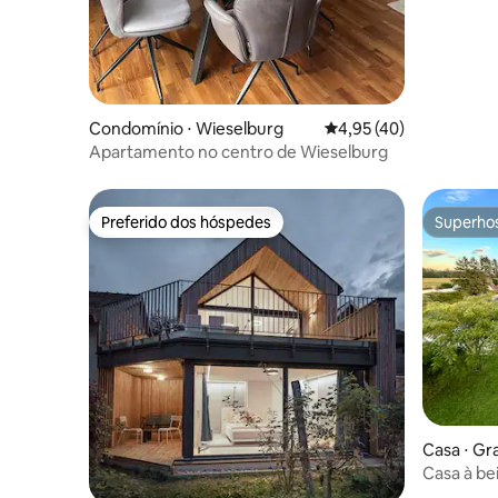
Condomínio ⋅ Wieselburg
4,95 de uma avaliação 
4,95 (40)
Apartamento no centro de Wieselburg
Preferido dos hóspedes
Superho
Preferido dos hóspedes
Superho
Casa ⋅ G
Casa à bei