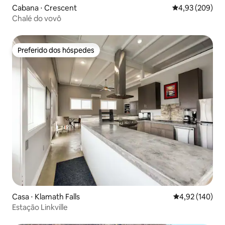
Cabana ⋅ Crescent
4,93 de uma ava
4,93 (209)
Chalé do vovô
Preferido dos hóspedes
Preferido dos hóspedes
Casa ⋅ Klamath Falls
4,92 de uma av
4,92 (140)
Estação Linkville