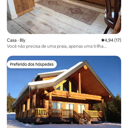
Casa ⋅ Bly
4,94 de uma a
4,94 (17)
Você não precisa de uma praia, apenas uma trilha...
Preferido dos hóspedes
Preferido dos hóspedes