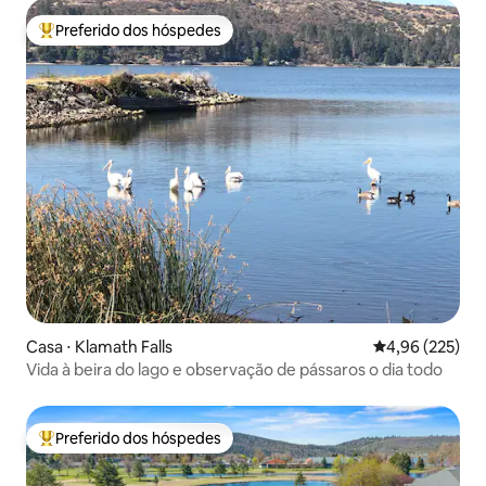
Preferido dos hóspedes
Entre os melhores preferidos dos hóspedes
Casa ⋅ Klamath Falls
4,96 de uma av
4,96 (225)
Vida à beira do lago e observação de pássaros o dia todo
Preferido dos hóspedes
Entre os melhores preferidos dos hóspedes