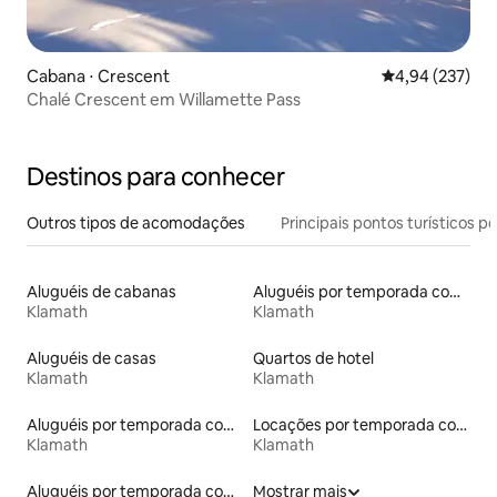
Cabana ⋅ Crescent
4,94 de uma av
4,94 (237)
Chalé Crescent em Willamette Pass
Destinos para conhecer
Outros tipos de acomodações
Principais pontos turísticos po
Aluguéis de cabanas
Aluguéis por temporada com caiaque
Klamath
Klamath
Aluguéis de casas
Quartos de hotel
Klamath
Klamath
Aluguéis por temporada com banheira de hidromassagem
Locações por temporada com piscina
Klamath
Klamath
Aluguéis por temporada com acesso ao lago
Mostrar mais