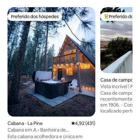
Preferido dos hóspedes
Preferido dos 
Preferido dos hóspedes
Entre os melhore
Casa de campo ⋅ K
alls
Vista incrível | Por
cratera
Casa de campo tra
recentemente ref
em 1906. - Convenientemente
localizado perto d
lado da rodovia 97
entrada e saída c
Cabana ⋅ La Pine
4,92 de uma avaliação média de 
4,92 (431)
curta distância a p
Cabana em A • Banheira de
restaurantes do ce
hidromassagem • Perto de Bend • Crater
Esta cabana acolhedora e única em