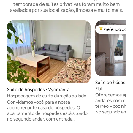
temporada de suítes privativas foram muito bem
avaliados por sua localização, limpeza e muito mais.
Preferido dos 
Entre os melhore
Suíte de hóspedes
Flat
Suíte de hóspedes ⋅ Vydmantai
Oferecemos apar
Hospedagem de curta duração ao lado
andares com entr
de Palanga
Convidamos você para a nossa
térreo – cozinha, s
aconchegante casa de hóspedes. O
No segundo andar 
apartamento de hóspedes está situado
tudo o que você p
no segundo andar, com entrada
estadia agradável. Cozinha totalment
privativa. Dentro você encontrará: um
equipada. Berço, s
quarto com uma cama de casal, uma sala