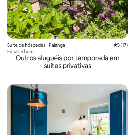
Suíte de hóspedes ⋅ Palanga
5 de uma a
5 (17)
Férias é bom
Outros aluguéis por temporada em
suítes privativas