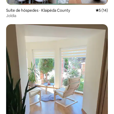
Suíte de hóspedes ⋅ Klaipėda County
5 de uma a
5 (14)
Joldia