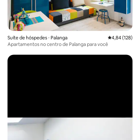
Suíte de hóspedes ⋅ Palanga
4,84 de uma av
4,84 (128)
Apartamentos no centro de Palanga para você