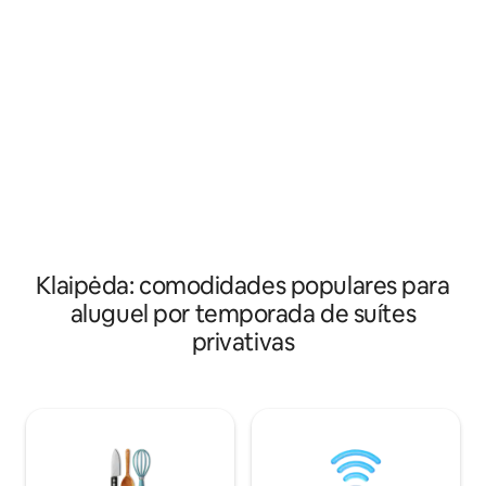
popular rua de pe
de estar com um sofá-cama, uma
Basanavicius, com
cozinha com equipamentos e uma
fica a 5 minutos a pé. Nas proxim
máquina de lavar roupa e um banheiro.
há um supermerca
TV e Wi-Fi também são fornecidos. Lá
tranquilo, a 10 mi
fora, você poderá usar o recanto do
Jardim Botânico, 
jardim – há uma mesa, cadeiras,
Aeroporto Internac
churrasqueira lá. Adjacente – vaga de
a 8 km de distânci
estacionamento. Cerca de 20 minutos
de bicicleta até o mar (há uma ciclovia
para Palanga) ou 10 minutos de carro.
Estamos recebendo hóspedes com
animais.
Klaipėda: comodidades populares para
aluguel por temporada de suítes
privativas