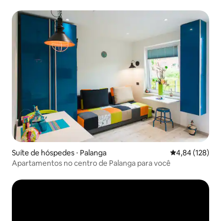
Suíte de hóspedes ⋅ Palanga
4,84 de uma av
4,84 (128)
Apartamentos no centro de Palanga para você