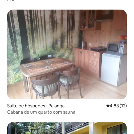
Suíte de hóspedes ⋅ Palanga
4,83 de uma a
4,83 (12)
Cabana de um quarto com sauna