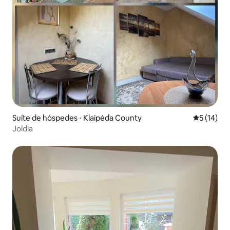
Suíte de hóspedes ⋅ Klaipėda County
5 de uma a
5 (14)
Joldia