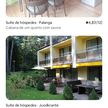
Suíte de hóspedes ⋅ Palanga
4,83 de uma a
4,83 (12)
Cabana de um quarto com sauna
Suíte de hóspedes ⋅ Juodkrantė