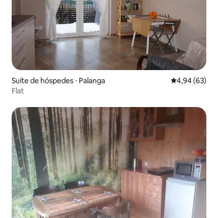
Suíte de hóspedes ⋅ Palanga
4,94 de uma a
4,94 (63)
Flat