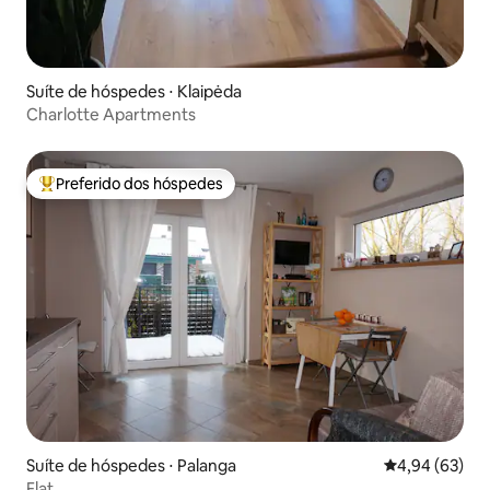
Suíte de hóspedes ⋅ Klaipėda
Charlotte Apartments
Preferido dos hóspedes
Entre os melhores preferidos dos hóspedes
Suíte de hóspedes ⋅ Palanga
4,94 de uma a
4,94 (63)
Flat