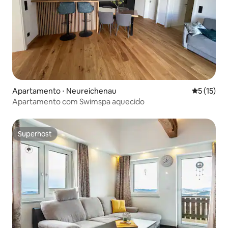
Apartamento ⋅ Neureichenau
5 de uma a
5 (15)
Apartamento com Swimspa aquecido
Superhost
Superhost