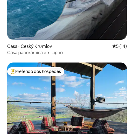
Casa ⋅ Český Krumlov
5 de uma a
5 (14)
Casa panorâmica em Lipno
Preferido dos hóspedes
Entre os melhores preferidos dos hóspedes