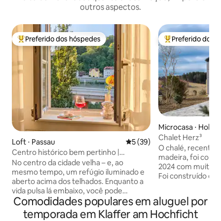
outros aspectos.
Preferido dos hóspedes
Preferido dos 
Entre os melhores preferidos dos hóspedes
Entre os melhore
Microcasa ⋅ Hohe
Chalet Herz³
Loft ⋅ Passau
5 de uma avaliação média de
5 (39)
O chalé, recente
Centro histórico bem pertinho |
madeira, foi conc
Danúbio, barcos à vista
No centro da cidade velha – e, ao
2024 com muito am
mesmo tempo, um refúgio iluminado e
Foi construído em
aberto acima dos telhados. Enquanto a
atende aos mais a
vida pulsa lá embaixo, você pode
exigências energé
Comodidades populares em aluguel por
desfrutar do apartamento em estilo loft,
estacionamento pri
da luz, do espaço e da vista para a
temporada em Klaffer am Hochficht
a varanda cobert
vegetação. Cafés, restaurantes e