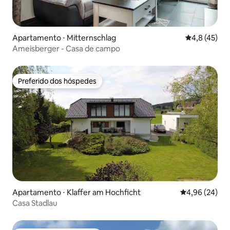
Apartamento ⋅ Mitternschlag
4,8 de uma a
4,8 (45)
Ameisberger - Casa de campo
Preferido dos hóspedes
Preferido dos hóspedes
Apartamento ⋅ Klaffer am Hochficht
4,96 de uma a
4,96 (24)
Casa Stadlau