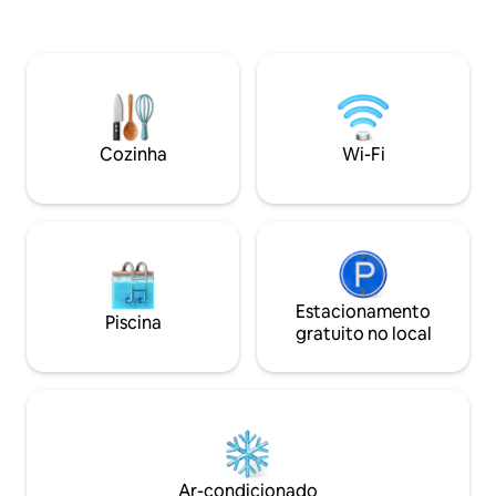
banheira de hidr
cervejarias ao ar livre ficam nas
eletricamente foi 
proximidades. A padaria fica no prédio.
solo. No interior, 
O Danúbio, o calçadão e o cais de barcos
confortavelmente
estão a poucos passos de distância.
e a sauna privativa (gratu
Chegada confortável: check-in flexível,
do Parque Nacional
cofre para chaves. É possível parar por
caminhadas estão 
um curto período para descarregar
Cozinha
Wi-Fi
diretamente em frente à casa.
Estacionamento nas proximidades.
Estacionamento
Piscina
gratuito no local
Ar-condicionado