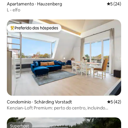
Apartamento ⋅ Hauzenberg
5 de uma a
5 (24)
L - elfo
Preferido dos hóspedes
Entre os melhores preferidos dos hóspedes
Condomínio ⋅ Schärding Vorstadt
5 de uma a
5 (42)
Kenzian-Loft Premium: perto do centro, incluindo
estacionamento
Superhost