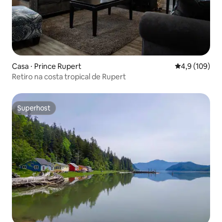
Casa ⋅ Prince Rupert
4,9 de uma av
4,9 (109)
Retiro na costa tropical de Rupert
Superhost
Superhost