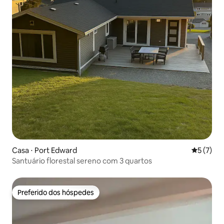
Casa ⋅ Port Edward
5 de uma 
5 (7)
Santuário florestal sereno com 3 quartos
Preferido dos hóspedes
Preferido dos hóspedes