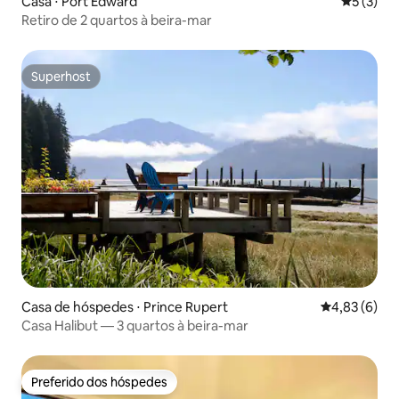
Casa ⋅ Port Edward
5 de uma 
5 (3)
Retiro de 2 quartos à beira-mar
Superhost
Superhost
Casa de hóspedes ⋅ Prince Rupert
4,83 de uma 
4,83 (6)
Casa Halibut — 3 quartos à beira-mar
Preferido dos hóspedes
Preferido dos hóspedes