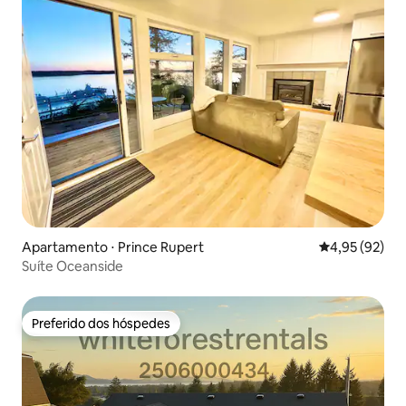
Apartamento ⋅ Prince Rupert
4,95 de uma a
4,95 (92)
Suíte Oceanside
Preferido dos hóspedes
Preferido dos hóspedes