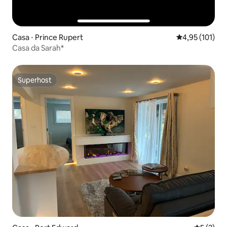
Casa ⋅ Prince Rupert
4,95 de uma av
4,95 (101)
Casa da Sarah*
Superhost
Superhost