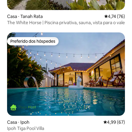
Casa ⋅ Tanah Rata
4,74 de uma a
4,74 (76)
The White Horse | Piscina privativa, sauna, vista para o vale
Preferido dos hóspedes
Preferido dos hóspedes
Casa ⋅ Ipoh
4,99 de uma a
4,99 (67)
Ipoh Tiga Pool Villa