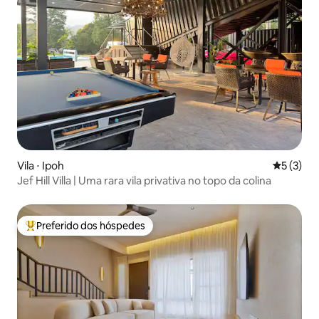
Vila ⋅ Ipoh
5 de uma 
5 (3)
Jef Hill Villa | Uma rara vila privativa no topo da colina
Preferido dos hóspedes
Entre os melhores preferidos dos hóspedes