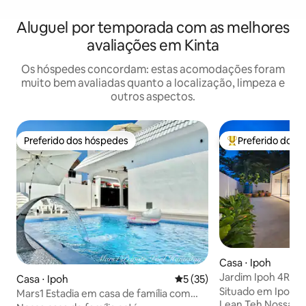
Aluguel por temporada com as melhores
avaliações em Kinta
Os hóspedes concordam: estas acomodações foram
muito bem avaliadas quanto a localização, limpeza e
outros aspectos.
Preferido dos hóspedes
Preferido dos 
Preferido dos hóspedes
Entre os melhore
Casa ⋅ Ipoh
Jardim Ipoh 4R3B 
Casa ⋅ Ipoh
5 de uma avaliação média de
5 (35)
1Min para AEON
Situado em Ipoh, 
Mars1 Estadia em casa de família com
Lean Teh Nossa pousada acomoda 14