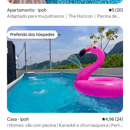
Apartamento ⋅ Ipoh
5 de uma a
5 (20)
Adaptado para muçulmanos｜The Horizon｜Piscina de
borda infinita｜Vista da cidade
Preferido dos hóspedes
Preferido dos hóspedes
Casa ⋅ Ipoh
4,96 de uma a
4,96 (24)
i Homes: vila com piscina | Karaokê e churrasqueira | Perto