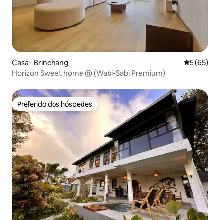
Casa ⋅ Brinchang
5 de uma a
5 (65)
Horizon Sweet home @ (Wabi-Sabi Premium)
Preferido dos hóspedes
Preferido dos hóspedes