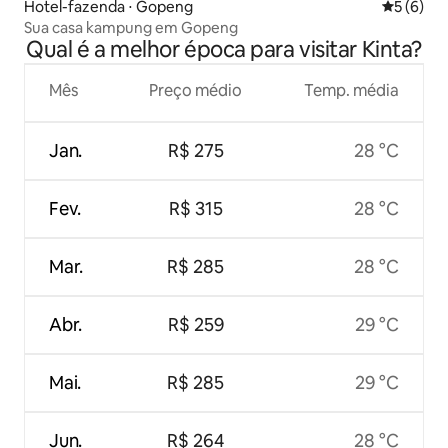
Hotel-fazenda ⋅ Gopeng
5 de uma 
5 (6)
Sua casa kampung em Gopeng
Qual é a melhor época para visitar Kinta?
Mês
Preço médio
Temp. média
Jan.
R$ 275
28 °C
Fev.
R$ 315
28 °C
Mar.
R$ 285
28 °C
Abr.
R$ 259
29 °C
Mai.
R$ 285
29 °C
Jun.
R$ 264
28 °C