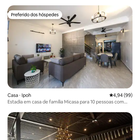
do Lost World
Preferido dos hóspedes
Preferido dos hóspedes
Casa ⋅ Ipoh
4,94 de uma av
4,94 (99)
Estadia em casa de família Micasa para 10 pessoas com
carregador de veículos elétricos