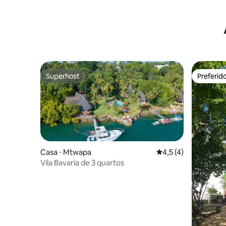
Superhost
Preferid
Superhost
Preferid
Casa ⋅ Mtwapa
4,5 de uma avaliação
4,5 (4)
Vila Bavaria de 3 quartos