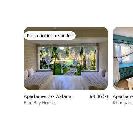
Preferido dos hóspedes
Preferido dos hóspedes
Apartamento ⋅ Watamu
4,86 de uma avaliação
4,86 (7)
Apartament
Blue Bay House
Khangadeli