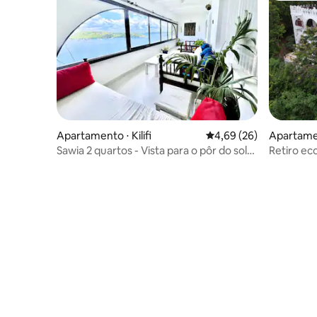
Apartamento ⋅ Kilifi
4,69 de uma avaliação 
4,69 (26)
Apartame
Sawia 2 quartos - Vista para o pôr do sol
Retiro ec
no oceano em Kilifi