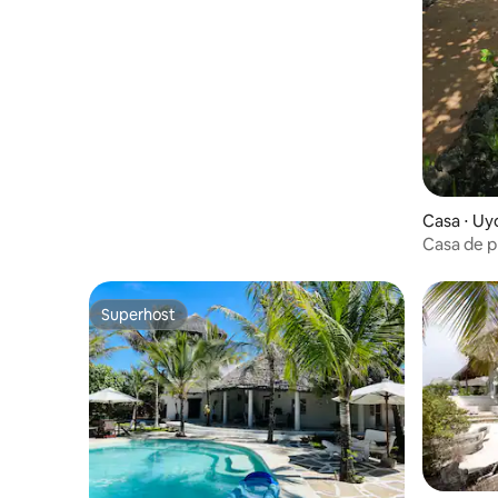
Casa ⋅ U
Casa de pr
observado
Superhost
Superhost