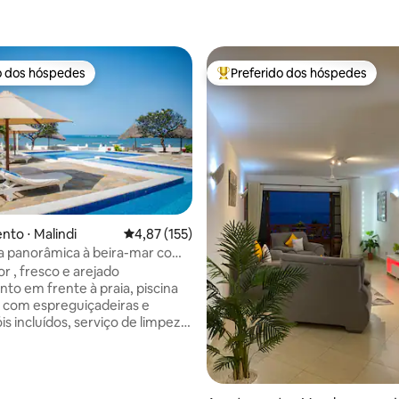
o dos hóspedes
Preferido dos hóspedes
o dos hóspedes
Entre os melhores preferidos d
to ⋅ Malindi
4,87 de uma avaliação média de 5, 155 avalia
4,87 (155)
a panorâmica à beira-mar com
serviço de limpeza
r , fresco e arejado
to em frente à praia, piscina
 com espreguiçadeiras e
is incluídos, serviço de limpeza
lf-catering (Chef disponível) .
locidade de conexão wi-fi,
para o trabalho inteligente.
s , grupos de amigos ou famílias