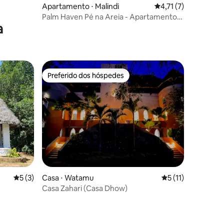
Apartamento ⋅ Malindi
4,71 de uma avaliaçã
4,71 (7)
Palm Haven Pé na Areia - Apartamento
a
de 2 quartos com piscinas e acesso à
praia
Preferido dos hóspedes
Preferido dos hóspedes
5 de uma avaliação média de 5, 3 avaliações
5 (3)
Casa ⋅ Watamu
5 de uma avaliação
5 (11)
Casa Zahari (Casa Dhow)