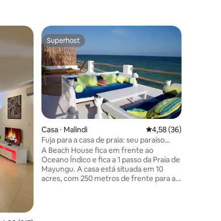
Casa ⋅ W
Superhost
Preferi
os hóspedes
Superhost
Preferi
Home Yul
Villa Yul
a 60 metr
Quênia, 
uma grand
gazebo p
condicion
equipe: 
a limpez
ções
Casa ⋅ Malindi
4,58 de uma avaliação
4,58 (36)
Watamu é
Fuja para a casa de praia: seu paraíso
para que
privado!
A Beach House fica em frente ao
dos parq
Oceano Índico e fica a 1 passo da Praia de
Quênia ou
Mayungu. A casa está situada em 10
encantado
acres, com 250 metros de frente para a
mais próx
praia. A apenas 20 minutos de carro de
Malindi e a 15 minutos do aeroporto A
casa possui 4 quartos duplos, 3 ensuite, 2
cozinhas e 375 m ² de Beachside Terrace,