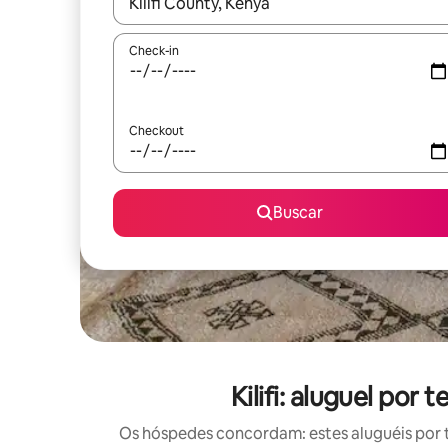
Quando os resultados estiverem disponíveis, expl
Check-in
Checkout
Buscar
Kilifi: aluguel po
Os hóspedes concordam: estes aluguéis por 