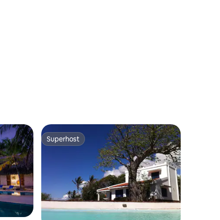
ções
Superhost
Superhost