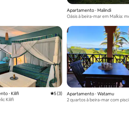
Apartamento ⋅ Malindi
Oásis à beira-mar em Malkia: m
quartos e piscina grande
 média de 5, 7 avaliações
o ⋅ Kilifi
5 de uma avaliação média de 5, 3 avalia
5 (3)
Apartamento ⋅ Watamu
c Kilifi
2 quartos à beira-mar com pisci
caminhada até a praia e restau