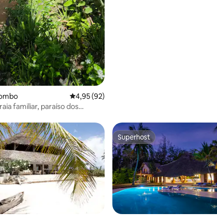
yombo
4,95 de uma avaliação média de 5, 92 avalia
4,95 (92)
aia familiar, paraíso dos
res de pássaros.
Superhost
Superhost