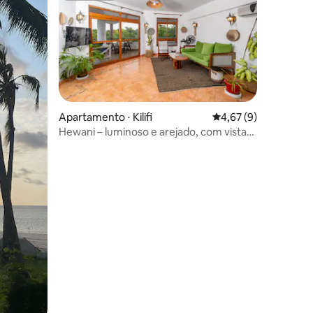
Apartamento ⋅ Kilifi
4,67 de uma avaliaçã
4,67 (9)
Hewani – luminoso e arejado, com vista
ções
para o mar e piscina