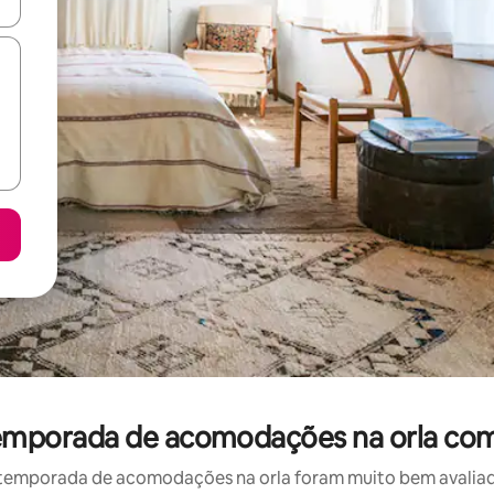
ore-os usando as seta para cima e para baixo do teclado ou tocando e
r temporada de acomodações na orla co
temporada de acomodações na orla foram muito bem avaliados