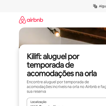
Pular
Algu
para
o
conteúdo
Kilifi: aluguel por
temporada de
acomodações na orla
Encontre aluguel por temporada de
acomodações incríveis na orla no Airbnb e fa
sua reserva
Localização