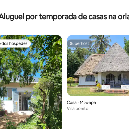
Aluguel por temporada de casas na orl
o dos hóspedes
Superhost
o dos hóspedes
Superhost
 média de 5, 4 avaliações
Casa ⋅ Mtwapa
Villa bonito