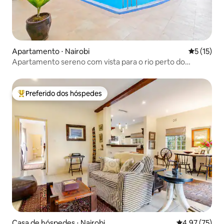
Apartamento ⋅ Nairobi
5 de uma a
5 (15)
Apartamento sereno com vista para o rio perto do
shopping Two Rivers
Preferido dos hóspedes
Entre os melhores preferidos dos hóspedes
Casa de hóspedes ⋅ Nairobi
4,97 de uma a
4,97 (75)