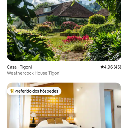
Casa ⋅ Tigoni
4,96 de uma a
4,96 (45)
Weathercock House Tigoni
Preferido dos hóspedes
Entre os melhores preferidos dos hóspedes