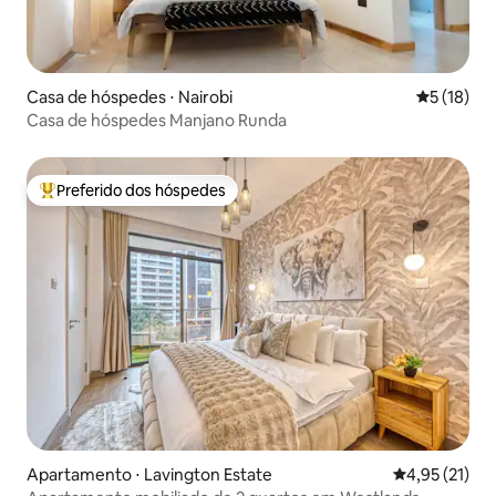
Casa de hóspedes ⋅ Nairobi
5 de uma a
5 (18)
Casa de hóspedes Manjano Runda
Preferido dos hóspedes
Entre os melhores preferidos dos hóspedes
Apartamento ⋅ Lavington Estate
4,95 de uma a
4,95 (21)