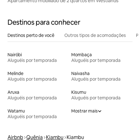
Apartamento mobiliado de 2 quartos em Westlands
Destinos para conhecer
Destinos perto de você
Outros tipos de acomodações
Pr
Nairóbi
Mombaça
Aluguéis por temporada
Aluguéis por temporada
Melinde
Naivasha
Aluguéis por temporada
Aluguéis por temporada
Aruxa
Kisumu
Aluguéis por temporada
Aluguéis por temporada
Watamu
Mostrar mais
Aluguéis por temporada
Airbnb
Quênia
Kiambu
Kiambu