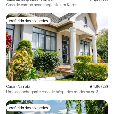
Casa de campo aconchegante em Karen
Preferido dos hóspedes
Preferido dos hóspedes
Casa ⋅ Nairobi
4,96 de uma a
4,96 (23)
Uma aconchegante casa de hóspedes moderna de 3
camas e 4 banheiros em RUNDA
Preferido dos hóspedes
Preferido dos hóspedes