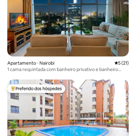
Apartamento ⋅ Nairobi
5 de uma a
5 (21)
1 cama requintada com banheiro privativo e banheiro
extra, Westlands
Preferido dos hóspedes
Entre os melhores preferidos dos hóspedes